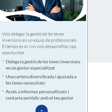
u
a
Vols delegar la gestió de les teves
d
inversions en un equip de professionals.
El temps és or i no vols desaprofitar cap
oportunitat.
r
Delega la gestió de les teves inversions
en un gestor especialitzat
o
Una cartera diversificada i ajustada a
les teves necessitats
Accés a informes personalitzats i
contacte periòdic amb el teu gestor
n
+