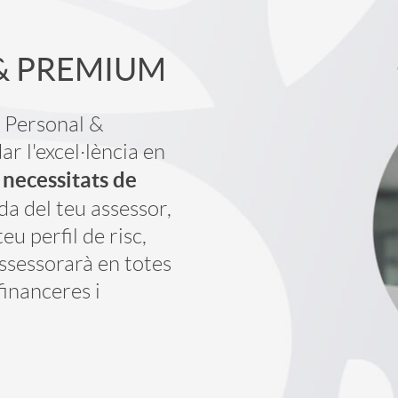
i
& PREMIUM
c
 Personal &
a
r l'excel·lència en
s necessitats de
d
uda del teu assessor,
eu perfil de risc,
o
assessorarà en totes
financeres i
r
r