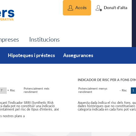
Accés
Dona't d'alta
preses
Institucions
Hipoteques i préstecs
Assegurances
INDICADOR DE RISC PER A FONS D'I
I
Potencialment més
Potencialment menys
7
+ Risc
- Risc
1
rendiment
rendiment
nçant l'indicador SRRI (Synthetic Risk
Aquesta dada indica el risc dels fons, que
n
ta dada pot no constituir una indicació
dades històriques que no constitueixen un
entalment pel risc de tipus d'interès, així
categoria indicada en cada fons pot varia
ls nostres plans a
d