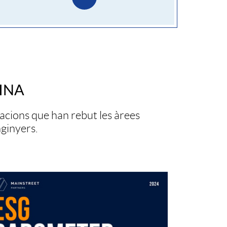
v
e
r
INA
s
nacions que han rebut les àrees
nginyers.
o
r
c