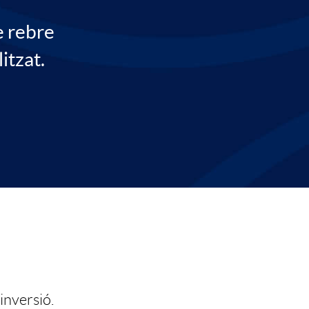
e rebre
itzat.
inversió.