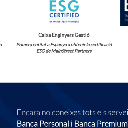
s
e
Caixa Enginyers Gestió
Veure notícia
s
u
Primera entitat a Espanya a obtenir la certificació
ESG de MainStreet Partners
o
r
a
Encara no coneixes tots els servei
d
Banca Personal
i
Banca Premium