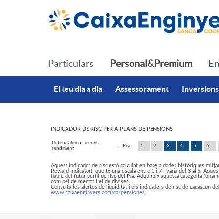
Salta al contingut principal
Particulars
Personal&Premium
Em
El teu dia a dia
Assessorament
Inversions
INDICADOR DE RISC PER A PLANS DE PENSIONS
I
I
Potencialment menys
- Risc
1
2
3
4
5
6
rendiment
Aquest indicador de risc està calculat en base a dades històriques mitja
n
n
Reward Indicator), que té una escala entre 1 i 7 i varia del 3 al 5. Aques
fiable del futur perfil de risc del Pla. Adquireix aquesta categoria fonam
com pel de mercat i el de divises.
Consulta les alertes de liquiditat i els indicadors de risc de cadascun de
www.caixaenginyers.com/ca/pensiones.
i
d