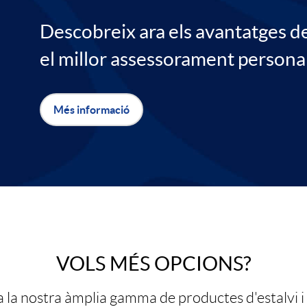
o
Descobreix ara els avantatges d
el millor assessorament personal
Més informació
VOLS MÉS OPCIONS?
 la nostra àmplia gamma de productes d'estalvi i 