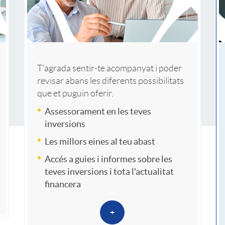
u
I
a
T'agrada sentir-te acompanyat i poder
d
revisar abans les diferents possibilitats
que et puguin oferir.
r
Assessorament en les teves
inversions
o
Les millors eines al teu abast
Accés a guies i informes sobre les
teves inversions i tota l'actualitat
i
i
financera
n
+