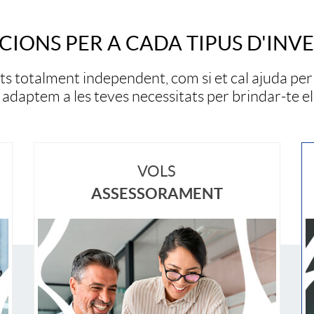
n
CIONS PER A CADA TIPUS D'INV
é
ets totalment independent, com si et cal ajuda per 
adaptem a les teves necessitats per brindar-te el
r
i
VOLS
ASSESSORAMENT
R
c
e
o
c
F