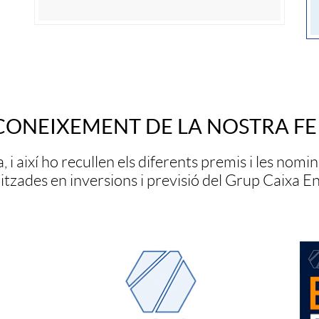
v
e
r
CONEIXEMENT DE LA NOSTRA FE
s
 i així ho recullen els diferents premis i les nomi
itzades en inversions i previsió del Grup Caixa E
o
r
a