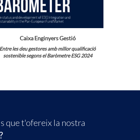
o
n
Veure notícia
Caixa Enginyers Gestió
S
Entre les deu gestores amb millor qualificació
sostenible segons el Baròmetre ESG 2024
G
D
C
s que t'ofereix la nostra
?