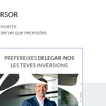
ERSOR
invertir,
 servei que necessites.
DELEGAR-NOS
PREFEREIXES
LES TEVES INVERSIONS
R
e
c