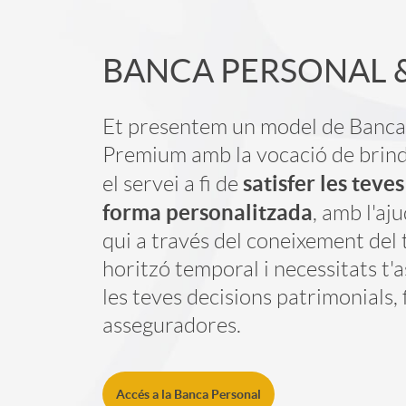
c
i
BANCA PERSONAL 
i
c
A
T
Et presentem un model de Banca
a
Premium amb la vocació de brinda
p
e
satisfer les teve
el servei a fi de
d
forma personalitzada
, amb l'aj
l
x
qui a través del coneixement del t
o
horitzó temporal i necessitats t'
i
t
les teves decisions patrimonials, 
r
asseguradores.
c
o
d
Accés a la Banca Personal