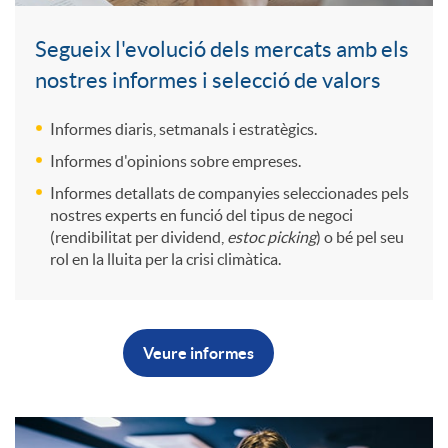
d
t
a
V
Segueix l'evolució dels mercats amb els
r
nostres informes i selecció de valors
u
c
a
Informes diaris, setmanals i estratègics.
o
s
c
Informes d'opinions sobre empreses.
l
Informes detallats de companyies seleccionades pels
e
nostres experts en funció del tipus de negoci
i
e
o
(rendibilitat per dividend,
estoc picking
) o bé pel seu
rol en la lluita per la crisi climàtica.
v
n
s
r
o
v
B
o
Veure informes
e
l
e
o
I
s