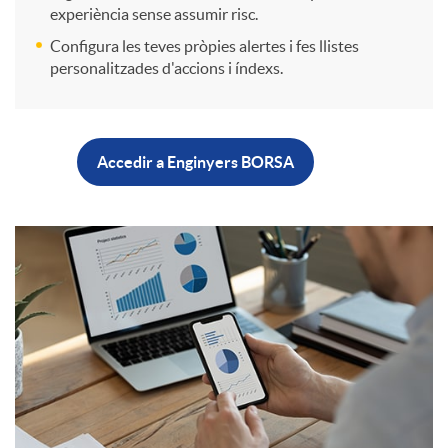
experiència sense assumir risc.
e
r
o
Configura les teves pròpies alertes i fes llistes
personalitzades d'accions i índexs.
s
c
m
t
B
Accedir a Enginyers BORSA
a
p
i
o
d
r
C
o
t
o
a
u
n
ó
s
d
a
a
n
e