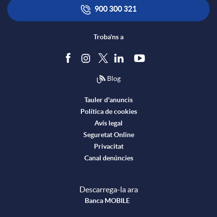
900 300 321
a
s
e
Troba'ns a
I
Blog
n
Tauler d'anuncis
Política de cookies
g
Avís legal
Seguretat Online
e
Privacitat
Canal denúncies
n
Descarrega-la ara
Banca MOBILE
i