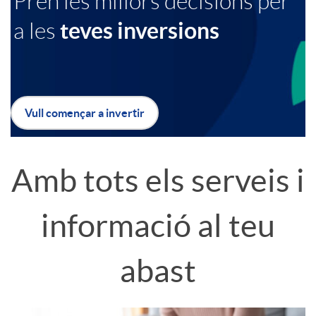
Pren les millors decisions per
teves inversions
a les
a
b
c
a
Vull començar a invertir
i
n
B
o
n
o
Amb tots els serveis i
n
e
t
informació al teu
s
r
ó
abast
a
B
n