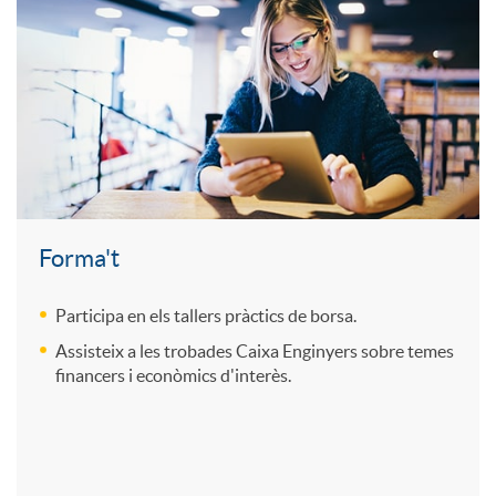
C
u
r
t
n
u
c
s
ó
g
a
i
i
n
e
d
o
o
v
n
Forma't
r
n
n
e
i
Participa en els tallers pràctics de borsa.
Assisteix a les trobades Caixa Enginyers sobre temes
o
d
financers i econòmics d'interès.
e
r
e
F
e
s
i
r