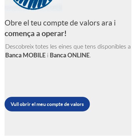
i
n
a
m
e
B
c
Obre el teu compte de valors ara i
d
a
t
L
comença a operar!
a
o
s
u
Descobreix totes les eines que tens disponibles a
U
Banca MOBILE
Banca ONLINE
i
.
c
s
i
c
E
i
n
u
o
f
Vull obrir el meu compte de valors
e
B
n
o
n
o