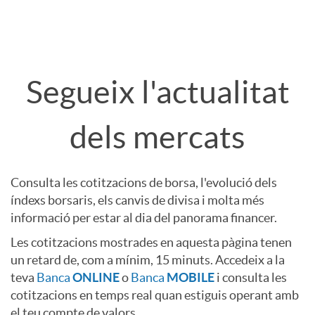
s
r
t
t
a
m
a
ó
Segueix l'actualitat
n
a
d
n
dels mercats
i
c
e
a
d
Consulta les cotitzacions de borsa, l'evolució dels
i
v
índexs borsaris, els canvis de divisa i molta més
c
informació per estar al dia del panorama financer.
a
o
Les cotitzacions mostrades en aquesta pàgina tenen
a
c
un retard de, com a mínim, 15 minuts. Accedeix a la
d
n
teva
Banca
ONLINE
o
Banca
MOBILE
i consulta les
l
cotitzacions en temps real quan estiguis operant amb
e
el teu compte de valors.