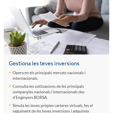
C
n
o
a
u
i
l
c
a
d
s
c
d
a
a
e
Gestiona les teves inversions
r
Opera en els principals mercats nacionals i
d
y
s
internacionals.
Consulta les cotitzacions de les principals
o
e
M
o
companyies nacionals i internacionals des
d'Enginyers BORSA.
g
Simula les teves pròpies carteres virtuals, fes el
e
s
C
seguiment de les teves inversions i adquireix