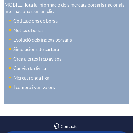
o
MOBILE. Tota la informació dels mercats borsaris nacionals i
N
a
internacionals en un clic:
i
Cotitzacions de borsa
n
o
V
Noticies borsa
d
Evolució dels índexs borsaris
r
a
Simulacions de cartera
e
Crea alertes i rep avisos
b
l
Canvis de divisa
r
Mercat renda fixa
o
o
I compra i ven valors
-
l
r
p
s
e
i
Contacte