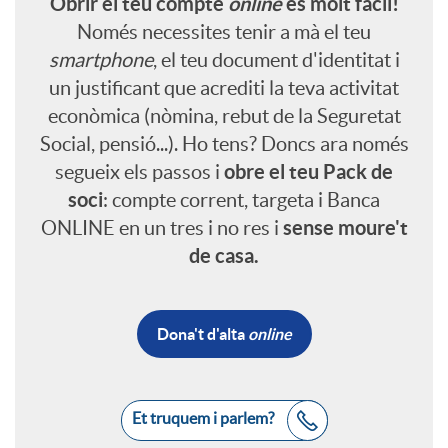
Obrir el teu compte
online
és molt fàcil!
l
r
s
g
Només necessites tenir a mà el teu
s
f
smartphone
, el teu document d'identitat i
i
i
M
e
un justificant que acrediti la teva activitat
a
e
econòmica (nòmina, rebut de la Seguretat
c
r
Social, pensió...). Ho tens? Doncs ara només
C
n
n
obre el teu Pack de
segueix els passos i
s
soci
: compte corrent, targeta i Banca
a
c
i
sense moure't
ONLINE en un tres i no res i
i
i
de casa.
c
u
u
d
o
i
e
Dona't d'alta
online
m
L
a
n
o
n
l
i
B
Et truquem i parlem?
d
a