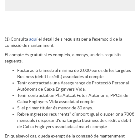
n
t
a
g
o
e
l
s
a
D
n
h
t
s
e
(1) Consulta
aquí
el detall dels requisits per a l'exempció de la
a
O
i
comissió de manteniment.
d
t
o
s
El compte és gratuït si es compleix, almenys, un dels requisits
següents:
n
n
s
i
b
n
Facturació trimestral mínima de 2.000 euros de les targetes
Business (dèbit i crèdit) associades al compte.
i
l
Tenir contractada una Assegurança de Protecció Personal
c
n
o
e
Autònoms de Caixa Enginyers Vida.
Tenir contractat un Pla Autcat Futur Autònoms, PPOS, de
Caixa Enginyers Vida associat al compte.
d
i
l
g
x
Si el primer titular és menor de 30 anys.
s
Rebre ingressos recurrents* d’import igual o superior a 700€
mensuals i disposar d'una targeta Business de crèdit o dèbit
a
n
a
J
de Caixa Enginyers associada al mateix compte.
a
-
En qualsevol cas, queda exempt de la comissió de manteniment