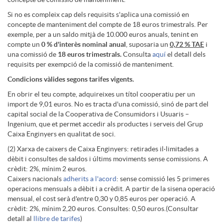
o
d
n
m
Si no es compleix cap dels requisits s'aplica una comissió en
concepte de manteniment del compte de 18 euros trimestrals. Per
exemple, per a un saldo mitjà de 10.000 euros anuals, tenint en
c
i
compte un
e
0 % d'interès nominal anual
, suposaria un
0,72 % TAE
i
o
una comissió de
18 euros trimestrals.
Consulta
aquí
el detall dels
requisits per exempció de la comissió de manteniment.
i
n
s
Condicions vàlides segons tarifes vigents.
En obrir el teu compte, adquireixes un títol cooperatiu per un
o
g
import de 9,01 euros. No es tracta d'una comissió, sinó de part del
y
capital social de la Cooperativa de Consumidors i Usuaris –
Ingenium, que et permet accedir als productes i serveis del Grup
I
Caixa Enginyers en qualitat de soci.
P
W
(2) Xarxa de caixers de Caixa Enginyers: retirades il·limitades a
dèbit i consultes de saldos i últims moviments sense comissions. A
I
r
crèdit: 2%, mínim 2 euros.
h
Caixers nacionals
adherits a l'acord
: sense comissió les 5 primeres
operacions mensuals a dèbit i a crèdit. A partir de la sisena operació
mensual, el cost serà d'entre 0,30 y 0,85 euros per operació. A
o
a
crèdit: 2%, mínim 2,20 euros. Consultes: 0,50 euros.(Consultar
detall al
llibre de tarifes
)