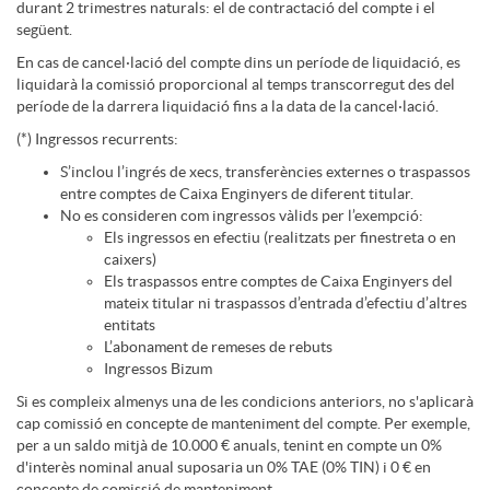
d
e
durant 2 trimestres naturals: el de contractació del compte i el
i
o
l
següent.
T
En cas de cancel·lació del compte dins un període de liquidació, es
e
H
liquidarà la comissió proporcional al temps transcorregut des del
m
v
t
e
període de la darrera liquidació fins a la data de la cancel·lació.
(*) Ingressos recurrents:
a
s
e
e
a
l
S’inclou l’ingrés de xecs, transferències externes o traspassos
entre comptes de Caixa Enginyers de diferent titular.
No es consideren com ingressos vàlids per l’exempció:
z
r
n
o
Els ingressos en efectiu (realitzats per finestreta o en
l
caixers)
Els traspassos entre comptes de Caixa Enginyers del
t
l
e
mateix titular ni traspassos d’entrada d’efectiu d’altres
n
a
entitats
L’abonament de remeses de rebuts
e
a
Ingressos Bizum
s
l
m
Si es compleix almenys una de les condicions anteriors, no s'aplicarà
cap comissió en concepte de manteniment del compte. Per exemple,
s
n
per a un saldo mitjà de 10.000 € anuals, tenint en compte un 0%
i
a
d'interès nominal anual suposaria un 0% TAE (0% TIN) i 0 € en
concepte de comissió de manteniment.