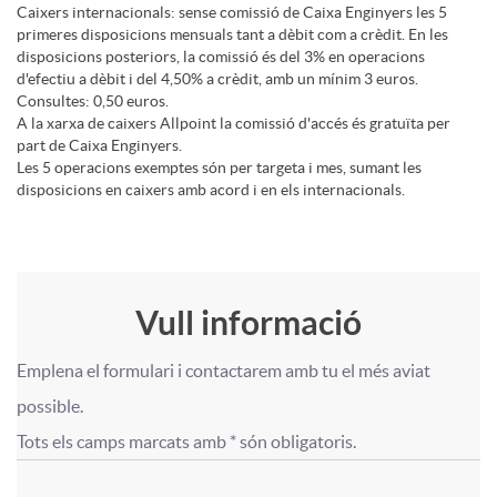
Caixers internacionals: sense comissió de Caixa Enginyers les 5
f
t
primeres disposicions mensuals tant a dèbit com a crèdit. En les
disposicions posteriors, la comissió és del 3% en operacions
d'efectiu a dèbit i del 4,50% a crèdit, amb un mínim 3 euros.
e
Consultes: 0,50 euros.
s
A la xarxa de caixers Allpoint la comissió d'accés és gratuïta per
part de Caixa Enginyers.
s
Les 5 operacions exemptes són per targeta i mes, sumant les
a
disposicions en caixers amb acord i en els internacionals.
i
p
o
Vull informació
p
F
T
Emplena el formulari i contactarem amb tu el més aviat 
n
F
F
o
í
possible.

Tots els camps marcats amb * són obligatoris.
a
o
o
r
t