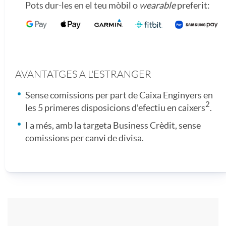
Pots dur-les en el teu mòbil o
wearable
preferit:
n
n
s
d
AVANTATGES A L'ESTRANGER
i
i
Sense comissions per part de Caixa Enginyers en
2
les 5 primeres disposicions d'efectiu en caixers
.
v
n
I a més, amb la targeta Business Crèdit, sense
comissions per canvi de divisa.
e
g
P
r
C