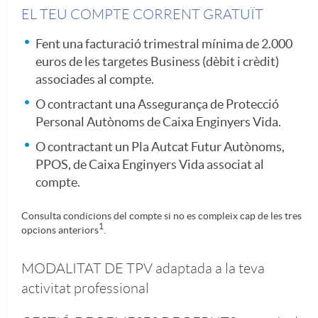
EL TEU COMPTE CORRENT GRATUÏT
e
r
s
o
o
Fent una facturació trimestral mínima de 2.000
s
euros de les targetes Business (dèbit i crèdit)
a
f
n
f
associades al compte.
O contractant una Assegurança de Protecció
i
r
à
s
e
Personal Autònoms de Caixa Enginyers Vida.
O contractant un Pla Autcat Futur Autònoms,
o
t
c
a
PPOS, de Caixa Enginyers Vida associat al
s
compte.
n
u
i
n
i
Consulta condicions del compte si no es compleix cap de les tres
1
opcions anteriors
.
a
d
l
i
o
MODALITAT DE TPV adaptada a la teva
l
activitat professional
i
d
n