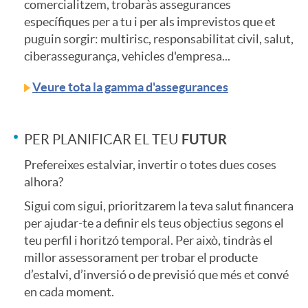
S
comercialitzem, trobaràs assegurances
a
específiques per a tu i per als imprevistos que et
e
e
l
puguin sorgir: multirisc, responsabilitat civil, salut,
n
ciberassegurança, vehicles d'empresa...
n
s
a
Veure tota la gamma d'assegurances
i
i
i
n
FUTUR
PER PLANIFICAR EL TEU
d
d
o
Prefereixes estalviar, invertir o totes dues coses
d
alhora?
a
Sigui com sigui, prioritzarem la teva salut financera
o
n
i
per ajudar-te a definir els teus objectius segons el
d
teu perfil i horitzó temporal. Per això, tindràs el
r
a
n
millor assessorament per trobar el producte
e
d’estalvi, d’inversió o de previsió que més et convé
en cada moment.
e
l