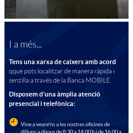
i
A
a
o
u
n
A
C
n
I a més...
t
d
p
o
a
Tens una xarxa de caixers amb acord
o
i
qque pots localitzar de manera ràpida i
l
n
l
senzilla a través de la Banca MOBILE.
n
n
i
t
e
Disposem d’una àmplia atenció
o
presencial i telefònica:
g
c
e
s
m
Vine a veure'ns a les nostres oficines de
P
a
n
dilluns a dijous de 8:30 a 14:00 h i de 16:00 a