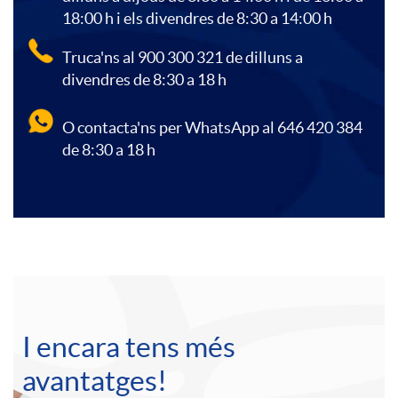
o
18:00 h i els divendres de 8:30 a 14:00 h
r
c
i
Truca'ns al 900 300 321 de dilluns a
s
divendres de 8:30 a 18 h
o
i
d
O contacta'ns per WhatsApp al 646 420 384
P
de 8:30 a 18 h
f
o
o
r
e
n
c
o
A
s
s
o
f
C
p
i
a
n
I encara tens més
e
a
l
avantatges!
o
n
t