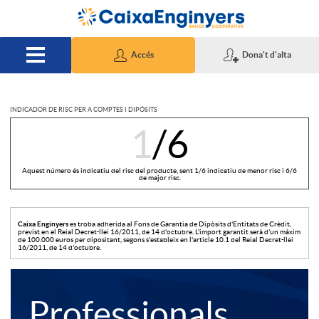
Salta al contingut principal
Accés
Dona't d'alta
INDICADOR DE RISC PER A COMPTES I DIPÓSITS
I
1
/6
n
Aquest número és indicatiu del risc del producte, sent 1/6 indicatiu de menor risc i 6/6
de major risc.
d
Caixa Enginyers
es troba adherida al Fons de Garantia de Dipòsits d'Entitats de Crèdit,
previst en el Reial Decret-llei 16/2011, de 14 d'octubre. L'import garantit serà d'un màxim
de 100.000 euros per dipositant, segons s'estableix en l'article 10.1 del Reial Decret-llei
16/2011, de 14 d'octubre.
i
T
E
Professionals
c