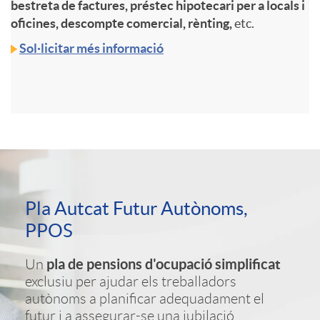
bestreta de factures, préstec hipotecari per a locals i
oficines, descompte comercial, rènting,
etc.
t
Sol·licitar més informació
o
s
A
l
C
p
Pla Autcat Futur Autònoms,
a
a
PPOS
l
n
pla de pensions d'ocupació simplificat
Un
j
exclusiu per ajudar els treballadors
i
autònoms a planificar adequadament el
d
futur i a assegurar-se una jubilació