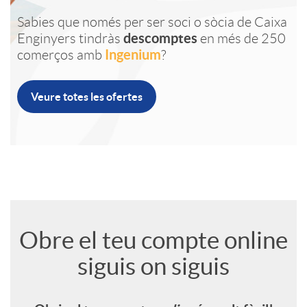
s
j
Sabies que només per ser soci o sòcia de Caixa
i
n
i
a
descomptes
Enginyers tindràs
en més de 250
Ingenium
comerços amb
?
i
e
c
a
d
c
Veure totes les ofertes
o
t
a
l
a
t
n
i
c
e
d
o
a
n
i
s
e
P
A
A
l
Obre el teu compte online
I
o
r
s
siguis on siguis
p
b
e
n
n
o