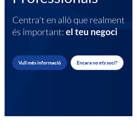
e
l
a
Centra't en allò que realment
x
t
el teu negoci
és important:
d
t
e
o
Vull més informació
Encara no ets soci?
o
u
r
b
d
e
a
i
s
n
P
a
A
r