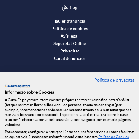
c
Blog
l
t
Tauler d'anuncis
Política de cookies
l
Avís legal
o
Seguretat Online
i
Privacitat
Canal denúncies
n
Descarrega-la ara
Política de privacitat
Banca MOBILE
f
Informació sobre Cookies
© Caixa Enginyers 2026
A Caixa Enginyers utilitzem cookies pròpies i de tercers amb finalitats d'anàlisi
(fet que permet millorar el lloc web), de personalització de contingut (per
o
exemple, recomanacions de vídeos) i de personalització de la publicitat que se't
mostra a llocs web i xarxes socials. La personalització es realitza sobre la base
d'un perfil elaborat a partir dels teus hàbits de navegació (per exemple, pàgines
visitades).
r
Pots acceptar, configurar o rebutjar l'ús de cookies fent servir els botons facilitats
en aquest avís. Si necessites més informació visita la nostra
Política de Cookies
.