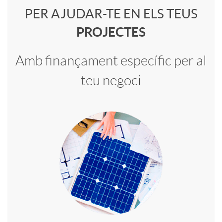
PER AJUDAR-TE EN ELS TEUS
o
o
PROJECTES
f
n
Amb finançament específic per al
e
teu negoci
t
s
e
i
n
o
i
n
d