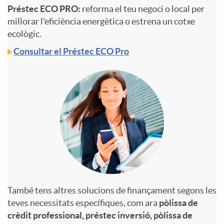
Préstec ECO PRO:
reforma el teu negoci o local per
a
millorar l'eficiència energètica o estrena un cotxe
o
ecològic.
l
Consultar el Préstec ECO Pro
p
e
r
s
o
y
e
També tens altres solucions de finançament segons les
teves necessitats específiques, com ara
pòlissa de
c
crèdit professional, préstec inversió, pòlissa de