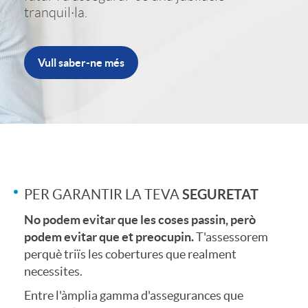
e
c
tranquil·la.
i
t
a
Vull saber-ne més
n
i
c
g
n
i
C
P
P
o
SEGURETAT
PER GARANTIR LA TEVA
o
r
P
No podem evitar que les coses passin, però
n
podem evitar que et preocupin.
T'assessorem
n
o
perquè triïs les cobertures que realment
O
necessites.
s
t
Entre l'àmplia gamma d'assegurances que
f