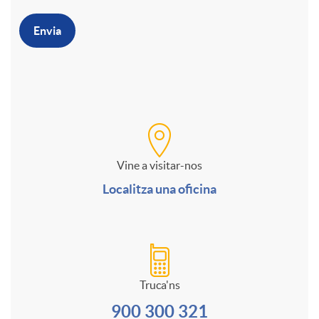
o
e
r
Envia
M
c
o
C
u
o
f
a
l
n
o
Vine a visitar-nos
n
Localitza una oficina
t
t
r
a
i
a
m
l
Truca'ns
i
c
u
900 300 321