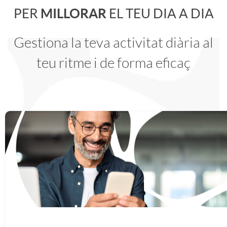
n
PER
MILLORAR
EL TEU DIA A DIA
a
a
p
i
Gestiona la teva activitat diària al
e
r
d
l
e
teu ritme i de forma eficaç
r
a
i
i
s
P
m
a
c
g
r
e
,
a
o
o
j
m
c
P
f
o
é
i
r