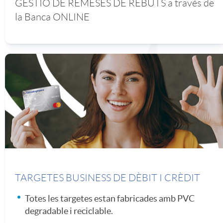
GESTIÓ DE REMESES DE REBUTS a través de
e
a
a
la
Banca ONLINE
a
s
a
d
l
r
d
e
e
e
i
s
s
s
a
p
l
TARGETES BUSINESS DE DÈBIT I CRÈDIT
Totes les targetes estan fabricades amb PVC
o
a
degradable i reciclable.