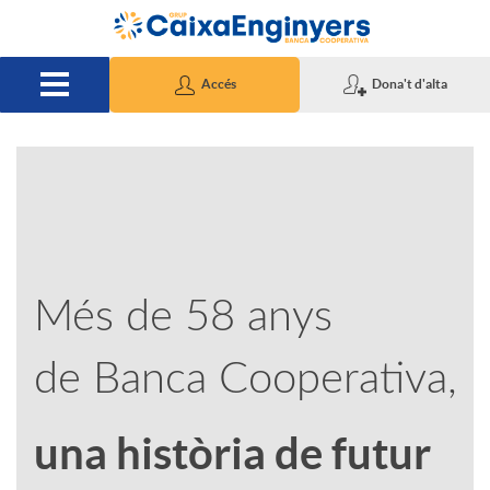
Salta al contingut principal
Accés
Dona't d'alta
A
C
p
o
Més de 58 anys
l
n
de Banca Cooperativa,
i
t
una història de futur
c
e