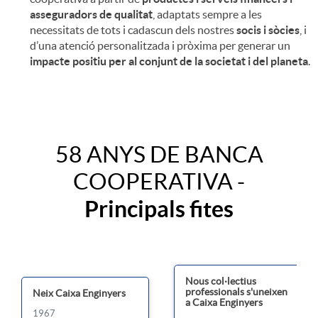
t
asseguradors de qualitat
, adaptats sempre a les
necessitats de tots i cadascun dels nostres
socis i sòcies
, i
d’una atenció personalitzada i pròxima per generar un
e
impacte positiu per al conjunt de la societat i del planeta
.
n
P
i
58 ANYS DE BANCA
COOPERATIVA -
r
d
Principals fites
u
o
e
T
Nous col·lectius
professionals s'uneixen
Neix Caixa Enginyers
a Caixa Enginyers
1967