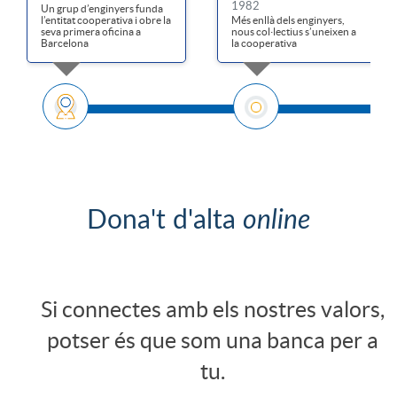
b
1982
Un grup d’enginyers funda
r
l’entitat cooperativa i obre la
Més enllà dels enginyers,
seva primera oficina a
nous col·lectius s’uneixen a
Barcelona
la cooperativa
a
a
t
n
i
s
A
B
Dona't d'alta
online
m
f
p
a
e
o
Si connectes amb els nostres valors,
l
n
potser és que som una banca per a
l
r
tu.
i
n