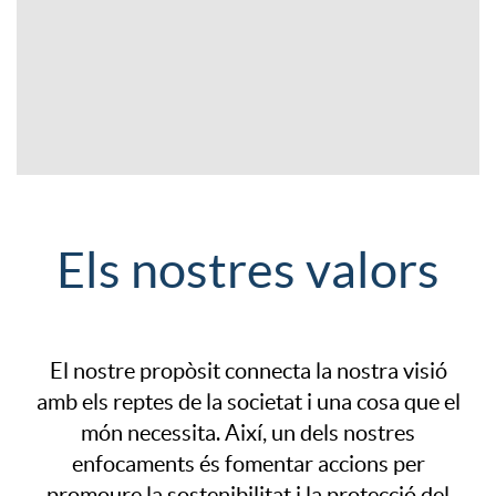
a
n
c
i
i
d
I
Els nostres valors
o
o
n
n
b
C
t
El nostre propòsit connecta la nostra visió
amb els reptes de la societat i una cosa que el
s
a
i
món necessita. Així, un dels nostres
r
enfocaments és fomentar accions per
a
n
promoure la sostenibilitat i la protecció del