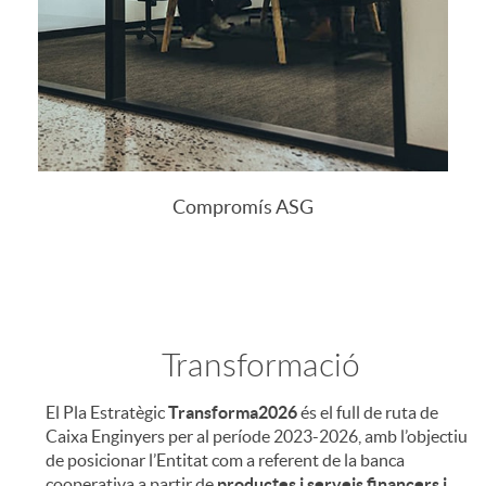
Compromís ASG
C
Transformació
o
El Pla Estratègic
Transforma2026
és el full de ruta de
n
Caixa Enginyers per al període 2023-2026, amb l’objectiu
de posicionar l’Entitat com a referent de la banca
cooperativa a partir de
productes i serveis financers i