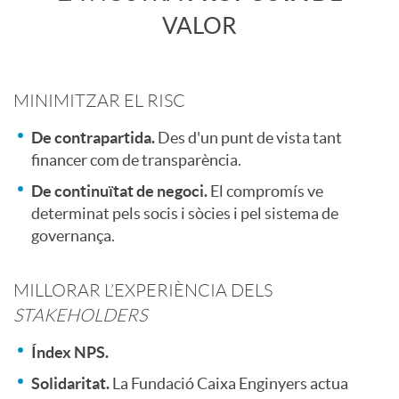
d
o
VALOR
i
n
MINIMITZAR EL RISC
n
t
De contrapartida.
Des d'un punt de vista tant
financer com de transparència.
g
e
De continuïtat de negoci.
El compromís ve
determinat pels socis i sòcies i pel sistema de
E
governança.
n
m
MILLORAR L’EXPERIÈNCIA DELS
i
STAKEHOLDERS
p
d
Índex NPS.
Solidaritat.
La Fundació Caixa Enginyers actua