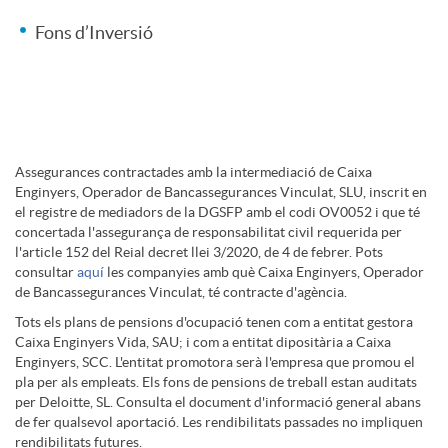
l
Fons d’Inversió
e
e
s
E
D
Assegurances contractades amb la intermediació de Caixa
n
m
Enginyers, Operador de Bancassegurances Vinculat, SLU, inscrit en
el registre de mediadors de la DGSFP amb el codi OV0052 i que té
i
concertada l'assegurança de responsabilitat civil requerida per
e
p
l'article 152 del Reial decret llei 3/2020, de 4 de febrer. Pots
consultar
aquí
les companyies amb què Caixa Enginyers, Operador
s
de Bancassegurances Vinculat, té contracte d'agència.
c
r
Tots els plans de pensions d'ocupació tenen com a entitat gestora
Caixa Enginyers Vida, SAU; i com a entitat dipositària a Caixa
c
Enginyers, SCC. L'entitat promotora serà l'empresa que promou el
e
e
pla per als empleats. Els fons de pensions de treball estan auditats
per Deloitte, SL. Consulta el document d'informació general abans
l
de fer qualsevol aportació. Les rendibilitats passades no impliquen
s
rendibilitats futures.