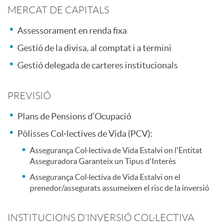
s
s
MERCAT DE CAPITALS
o
p
Assessorament en renda fixa
Gestió de la divisa, al comptat i a termini
l
o
Gestió delegada de carteres institucionals
u
n
PREVISIÓ
Plans de Pensions d’Ocupació
c
s
Pòlisses Col·lectives de Vida (PCV):
i
Assegurança Col·lectiva de Vida Estalvi on l'Entitat
a
Asseguradora Garanteix un Tipus d'Interès
Assegurança Col·lectiva de Vida Estalvi on el
o
b
prenedor/assegurats assumeixen el risc de la inversió
n
INSTITUCIONS D’INVERSIÓ COL·LECTIVA