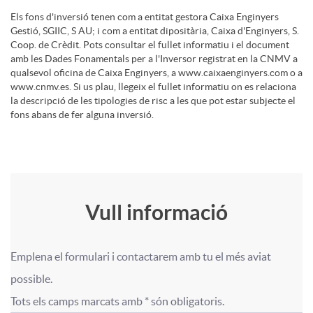
s
Els fons d'inversió tenen com a entitat gestora Caixa Enginyers
a
Gestió, SGIIC, S AU; i com a entitat dipositària, Caixa d'Enginyers, S.
i
a
Coop. de Crèdit. Pots consultar el fullet informatiu i el document
amb les Dades Fonamentals per a l'Inversor registrat en la CNMV a
i
qualsevol oficina de Caixa Enginyers, a www.caixaenginyers.com o a
d
s
www.cnmv.es. Si us plau, llegeix el fullet informatiu on es relaciona
la descripció de les tipologies de risc a les que pot estar subjecte el
m
fons abans de fer alguna inversió.
a
e
d
r
F
Vull informació
e
T
l
o
s
Emplena el formulari i contactarem amb tu el més aviat 
í
F
F
possible.

a
r
E
Tots els camps marcats amb * són obligatoris.