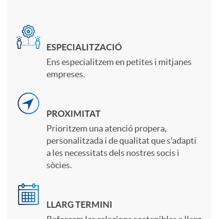
n
n
m
t
ESPECIALITZACIÓ
i
p
Ens especialitzem en petites i mitjanes
e
empreses.
d
r
n
PROXIMITAT
a
e
i
Prioritzem una atenció propera,
personalitzada i de qualitat que s'adapti
d
s
a les necessitats dels nostres socis i
d
sòcies.
e
a
o
LLARG TERMINI
s
s