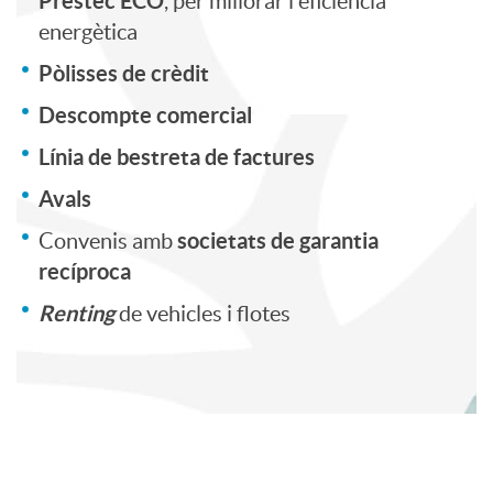
Préstec ECO
, per millorar l'eficiència
i
p
s
energètica
Pòlisses de crèdit
n
r
Descompte comercial
Línia de bestreta de factures
a
e
Avals
n
s
societats de garantia
Convenis amb
recíproca
c
a
Renting
de vehicles i flotes
i
s
a
C