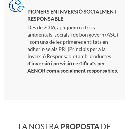
r
PIONERS EN INVERSIÓ SOCIALMENT
RESPONSABLE
e
Des de 2006, apliquem criteris
ambientals, socials i de bon govern (ASG)
c
i som una de les primeres entitats en
adherir-se als PRI (Principis per a la
e
Inversió Responsable) amb productes
d'inversió i previsió certificats per
AENOR com a socialment responsables.
l
a
n
C
LA NOSTRA
PROPOSTA
DE