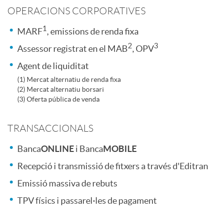
r
e
OPERACIONS CORPORATIVES
t
1
s
m
MARF
, emissions de renda fixa
2
3
Assessor registrat en el MAB
, OPV
e
i
p
Agent de liquiditat
(1) Mercat alternatiu de renda fixa
n
(2) Mercat alternatiu borsari
o
r
(3) Oferta pública de venda
i
n
e
TRANSACCIONALS
Banca
ONLINE
i Banca
MOBILE
d
r
s
Recepció i transmissió de fitxers a través d'Editran
o
Emissió massiva de rebuts
e
a
TPV físics i passarel·les de pagament
s