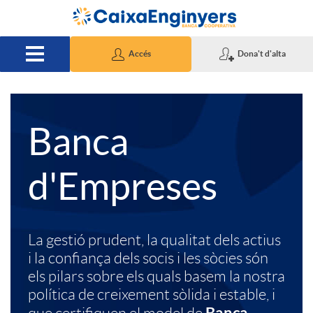
Salta al contingut principal
Accés
Dona't d'alta
A
T
Banca
p
e
d'Empreses
l
x
La gestió prudent, la qualitat dels actius
i
t
i la confiança dels socis i les sòcies són
els pilars sobre els quals basem la nostra
política de creixement sòlida i estable, i
c
o
Banca