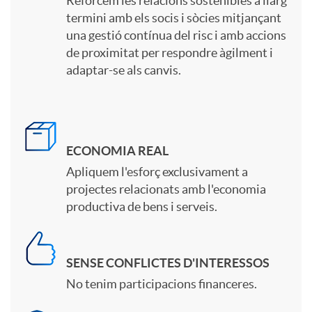
Reforcem les relacions sostenibles a llarg
q
termini amb els socis i sòcies mitjançant
una gestió contínua del risc i amb accions
u
de proximitat per respondre àgilment i
adaptar-se als canvis.
e
t
ECONOMIA REAL
Apliquem l'esforç exclusivament a
e
projectes relacionats amb l'economia
productiva de bens i serveis.
o
SENSE CONFLICTES D'INTERESSOS
f
No tenim participacions financeres.