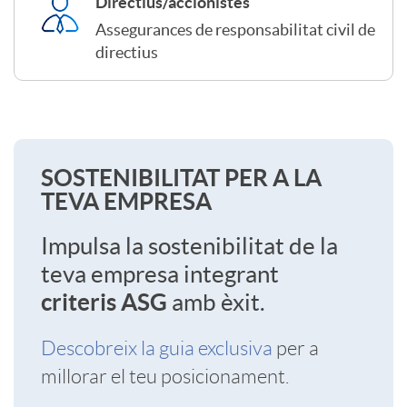
Directius/accionistes
Assegurances de responsabilitat civil de
s
directius
E
m
S
SOSTENIBILITAT PER A LA
TEVA EMPRESA
p
o
Impulsa la sostenibilitat de la
r
teva empresa integrant
s
criteris ASG
amb èxit.
e
Descobreix la guia exclusiva
per a
t
millorar el teu posicionament.
s