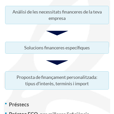
a
t
a
a
Anàlisi de les necessitats financeres de la teva
empresa
s
e
n
a
n
i
d
Solucions financeres específiques
i
d
i
d
a
a
Proposta de finançament personalitzada:
tipus d'interès, terminis i import
o
d
E
F
e
m
Préstecs