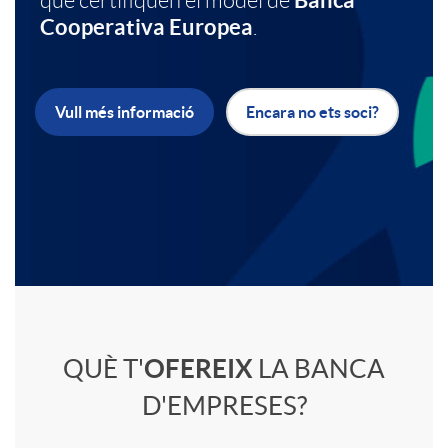
que certifiquen el model de
Cooperativa Europea
.
a
b
c
a
Vull més informació
Encara no ets soci?
i
n
o
n
n
e
C
s
r
QUÈ T'
OFEREIX
LA BANCA
o
D'EMPRESES?
a
E