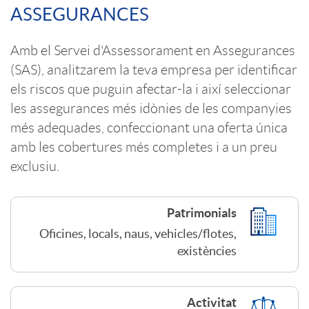
ASSEGURANCES
c
o
Amb el Servei d'Assessorament en Assegurances
i
(SAS), analitzarem la teva empresa per identificar
n
els riscos que puguin afectar-la i així seleccionar
o
les assegurances més idònies de les companyies
t
més adequades, confeccionant una oferta única
n
amb les cobertures més completes i a un preu
e
exclusiu.
E
n
Patrimonials
m
Oficines, locals, naus, vehicles/flotes,
i
existències
p
d
Activitat