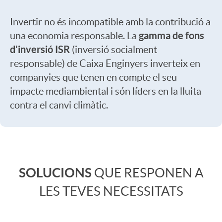
i
d
Invertir no és incompatible amb la contribució a
d
a
gamma de fons
una economia responsable. La
d'inversió ISR
(inversió socialment
o
d
responsable) de Caixa Enginyers inverteix en
companyies que tenen en compte el seu
impacte mediambiental i són líders en la lluita
i
p
contra el canvi climàtic.
n
a
C
v
r
SOLUCIONS
QUE RESPONEN A
o
e
LES TEVES NECESSITATS
a
n