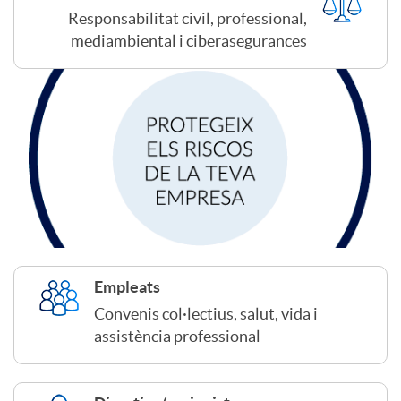
r
Responsabilitat civil, professional,
o
mediambiental i ciberasegurances
e
s
s
e
a
g
s
u
Empleats
Convenis col·lectius, salut, vida i
r
assistència professional
o