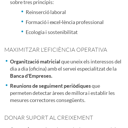
r
sobre tres principis:
o
Reinserció laboral
e
p
Formació i excel·lència professional
Ecologia i sostenibilitat
s
r
MAXIMITZAR L'EFICIÈNCIA OPERATIVA
a
o
Organització matricial
que uneix els interessos del
dia a dia (oficina) amb el servei especialitzat de la
s
Banca d'Empreses.
p
Reunions de seguiment periòdiques
que
permeten detectar àrees de millora i establir les
u
mesures correctores consegüents.
e
DONAR SUPORT AL CREIXEMENT