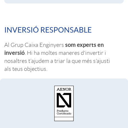
e
a
C
n
INVERSIÓ RESPONSABLE
s
o
i
som experts en
Al Grup Caixa Enginyers
inversió
. Hi ha moltes maneres d'invertir i
n
b
nosaltres t’ajudem a triar la que més s'ajusti
als teus objectius.
t
i
e
l
n
i