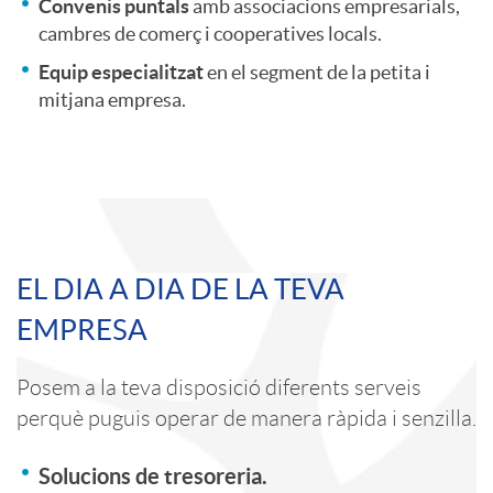
Convenis puntals
amb associacions empresarials,
s
cambres de comerç i cooperatives locals.
Equip especialitzat
en el segment de la petita i
t
mitjana empresa.
a
v
A
C
EL DIA A DIA DE LA TEVA
a
p
o
EMPRESA
l
l
n
Posem a la teva disposició diferents serveis
perquè puguis operar de manera ràpida i senzilla.
o
i
t
Solucions de tresoreria.