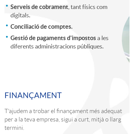
r
Serveis de cobrament
, tant físics com
c
e
digitals.
E
Conciliació de comptes.
a
n
Gestió de pagaments d'impostos
a les
m
c
i
diferents administracions públiques.
p
i
d
r
C
o
o
FINANÇAMENT
e
o
n
d
T'ajudem a trobar el finançament més adequat
s
per a la teva empresa, sigui a curt, mitjà o llarg
n
s
i
termini.