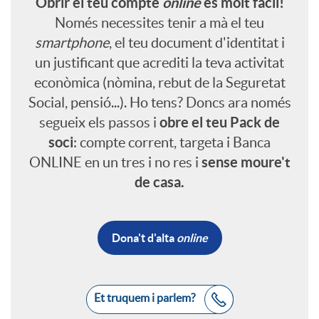
Obrir el teu compte
online
és molt fàcil!
l
r
s
g
Només necessites tenir a mà el teu
s
f
smartphone
, el teu document d'identitat i
i
i
M
e
un justificant que acrediti la teva activitat
a
e
econòmica (nòmina, rebut de la Seguretat
c
r
Social, pensió...). Ho tens? Doncs ara només
C
n
n
obre el teu Pack de
segueix els passos i
s
soci
: compte corrent, targeta i Banca
a
c
i
sense moure't
ONLINE en un tres i no res i
i
i
de casa.
c
u
u
d
o
i
e
Dona't d'alta
online
m
L
a
n
o
n
l
i
B
Et truquem i parlem?
d
a