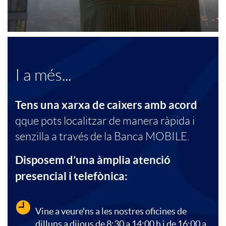
i
A
a
o
u
n
A
C
n
I a més...
t
d
p
o
a
Tens una xarxa de caixers amb acord
o
i
qque pots localitzar de manera ràpida i
l
n
l
senzilla a través de la Banca MOBILE.
n
n
i
t
e
Disposem d’una àmplia atenció
o
presencial i telefònica:
g
c
e
s
m
Vine a veure'ns a les nostres oficines de
P
a
n
dilluns a dijous de 8:30 a 14:00 h i de 16:00 a