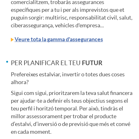
S
comercialitzem, trobaràs assegurances
a
específiques per a tu i per als imprevistos que et
e
e
l
puguin sorgir: multirisc, responsabilitat civil, salut,
n
ciberassegurança, vehicles d'empresa...
n
s
a
Veure tota la gamma d'assegurances
i
i
i
n
FUTUR
PER PLANIFICAR EL TEU
d
d
o
Prefereixes estalviar, invertir o totes dues coses
d
alhora?
a
Sigui com sigui, prioritzarem la teva salut financera
o
n
i
per ajudar-te a definir els teus objectius segons el
d
teu perfil i horitzó temporal. Per això, tindràs el
r
a
n
millor assessorament per trobar el producte
e
d’estalvi, d’inversió o de previsió que més et convé
en cada moment.
e
l