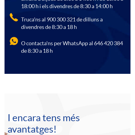
o
18:00 h i els divendres de 8:30 a 14:00 h
r
c
i
Truca'ns al 900 300 321 de dilluns a
s
divendres de 8:30 a 18 h
o
i
d
O contacta'ns per WhatsApp al 646 420 384
P
de 8:30 a 18 h
f
o
o
r
e
n
c
o
A
s
s
o
f
C
p
i
a
n
I encara tens més
e
a
l
avantatges!
o
n
t