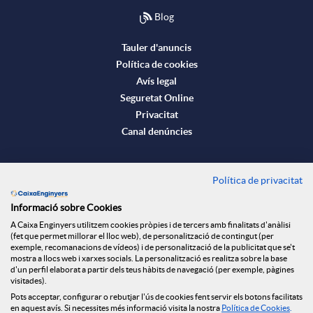
c
Blog
l
t
Tauler d'anuncis
Política de cookies
l
Avís legal
o
Seguretat Online
i
Privacitat
Canal denúncies
n
Descarrega-la ara
Política de privacitat
Banca MOBILE
f
Informació sobre Cookies
© Caixa Enginyers 2026
A Caixa Enginyers utilitzem cookies pròpies i de tercers amb finalitats d'anàlisi
(fet que permet millorar el lloc web), de personalització de contingut (per
o
exemple, recomanacions de vídeos) i de personalització de la publicitat que se't
mostra a llocs web i xarxes socials. La personalització es realitza sobre la base
d'un perfil elaborat a partir dels teus hàbits de navegació (per exemple, pàgines
visitades).
r
Pots acceptar, configurar o rebutjar l'ús de cookies fent servir els botons facilitats
en aquest avís. Si necessites més informació visita la nostra
Política de Cookies
.