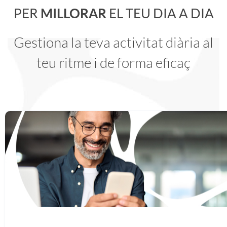
n
PER
MILLORAR
EL TEU DIA A DIA
a
a
p
i
Gestiona la teva activitat diària al
e
r
d
l
e
teu ritme i de forma eficaç
r
a
i
i
s
P
m
a
c
g
r
e
,
a
o
o
j
m
c
P
f
o
é
i
r