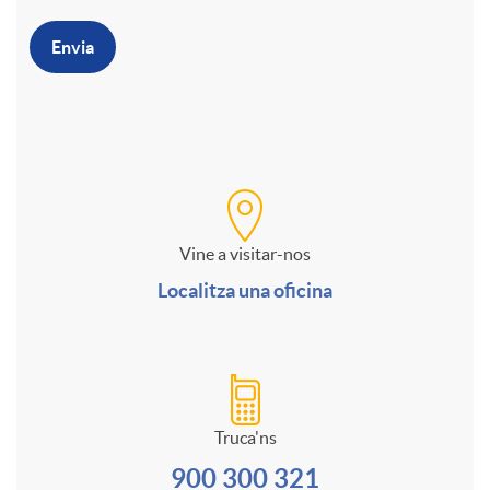
o
e
r
Envia
M
c
o
C
u
o
f
a
l
n
o
Vine a visitar-nos
n
Localitza una oficina
t
t
r
a
i
a
m
l
Truca'ns
i
c
u
900 300 321