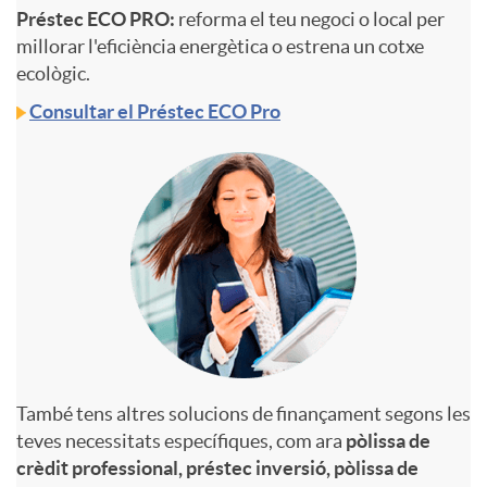
Préstec ECO PRO:
reforma el teu negoci o local per
a
millorar l'eficiència energètica o estrena un cotxe
o
ecològic.
l
Consultar el Préstec ECO Pro
p
e
r
s
o
y
e
També tens altres solucions de finançament segons les
teves necessitats específiques, com ara
pòlissa de
c
crèdit professional, préstec inversió, pòlissa de