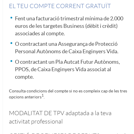
EL TEU COMPTE CORRENT GRATUÏT
e
r
s
o
o
Fent una facturació trimestral mínima de 2.000
s
euros de les targetes Business (dèbit i crèdit)
a
f
n
f
associades al compte.
O contractant una Assegurança de Protecció
i
r
à
s
e
Personal Autònoms de Caixa Enginyers Vida.
O contractant un Pla Autcat Futur Autònoms,
o
t
c
a
PPOS, de Caixa Enginyers Vida associat al
s
compte.
n
u
i
n
i
Consulta condicions del compte si no es compleix cap de les tres
1
opcions anteriors
.
a
d
l
i
o
MODALITAT DE TPV adaptada a la teva
l
activitat professional
i
d
n