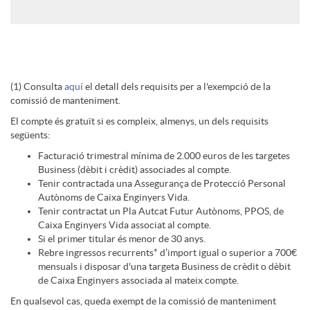
n
t
a
g
o
e
l
s
a
D
n
h
t
s
e
(1) Consulta
aquí
el detall dels requisits per a l'exempció de la
a
O
i
comissió de manteniment.
d
t
o
s
El compte és gratuït si es compleix, almenys, un dels requisits
següents:
n
n
s
i
b
n
Facturació trimestral mínima de 2.000 euros de les targetes
Business (dèbit i crèdit) associades al compte.
i
l
Tenir contractada una Assegurança de Protecció Personal
c
n
o
e
Autònoms de Caixa Enginyers Vida.
Tenir contractat un Pla Autcat Futur Autònoms, PPOS, de
Caixa Enginyers Vida associat al compte.
d
i
l
g
x
Si el primer titular és menor de 30 anys.
s
Rebre ingressos recurrents* d’import igual o superior a 700€
mensuals i disposar d'una targeta Business de crèdit o dèbit
a
n
a
J
de Caixa Enginyers associada al mateix compte.
a
-
En qualsevol cas, queda exempt de la comissió de manteniment