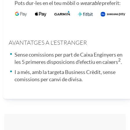
Pots dur-les en el teu mòbil o
wearable
preferit:
n
n
s
d
AVANTATGES A L'ESTRANGER
i
i
Sense comissions per part de Caixa Enginyers en
2
les 5 primeres disposicions d'efectiu en caixers
.
v
n
I a més, amb la targeta Business Crèdit, sense
comissions per canvi de divisa.
e
g
P
r
C