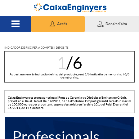
Salta al contingut principal
Accés
Dona't d'alta
INDICADOR DE RISC PER A COMPTES I DIPÓSITS
I
1
/6
n
Aquest número és indicatiu del risc del producte, sent 1/6 indicatiu de menor risc i 6/6
de major risc.
d
Caixa Enginyers
es troba adherida al Fons de Garantia de Dipòsits d'Entitats de Crèdit,
previst en el Reial Decret-llei 16/2011, de 14 d'octubre. L'import garantit serà d'un màxim
de 100.000 euros per dipositant, segons s'estableix en l'article 10.1 del Reial Decret-llei
16/2011, de 14 d'octubre.
i
T
E
Professionals
c