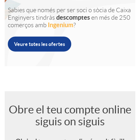
s
j
Sabies que només per ser soci o sòcia de Caixa
i
n
i
a
descomptes
Enginyers tindràs
en més de 250
Ingenium
comerços amb
?
i
e
c
a
d
c
Veure totes les ofertes
o
t
a
l
a
t
n
i
c
e
d
o
a
n
i
s
e
P
A
A
l
Obre el teu compte online
I
o
r
s
siguis on siguis
p
b
e
n
n
o