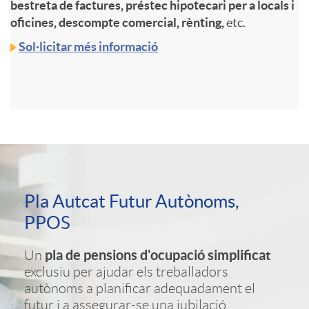
bestreta de factures, préstec hipotecari per a locals i
oficines, descompte comercial, rènting,
etc.
t
Sol·licitar més informació
o
s
A
l
C
p
Pla Autcat Futur Autònoms,
a
a
PPOS
l
n
pla de pensions d'ocupació simplificat
Un
j
exclusiu per ajudar els treballadors
i
autònoms a planificar adequadament el
d
futur i a assegurar-se una jubilació