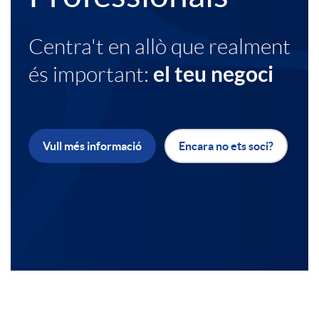
e
l
a
Centra't en allò que realment
x
t
el teu negoci
és important:
d
t
e
o
Vull més informació
Encara no ets soci?
o
u
r
b
d
e
a
i
s
n
P
a
A
r