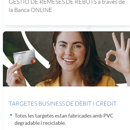
GESTIÓ DE REMESES DE REBUTS a través de
e
a
a
la
Banca ONLINE
a
s
a
d
l
r
d
e
e
e
i
s
s
s
a
p
l
TARGETES BUSINESS DE DÈBIT I CRÈDIT
Totes les targetes estan fabricades amb PVC
o
a
degradable i reciclable.