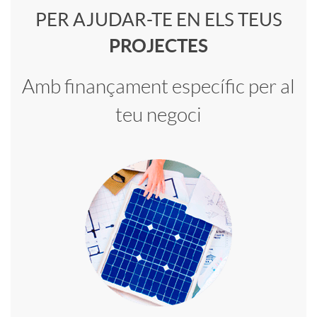
PER AJUDAR-TE EN ELS TEUS
o
o
PROJECTES
f
n
Amb finançament específic per al
e
teu negoci
t
s
e
i
n
o
i
n
d