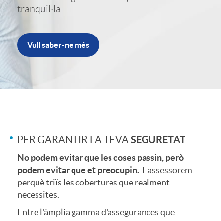
e
c
tranquil·la.
i
t
a
Vull saber-ne més
n
i
c
g
n
i
C
P
P
o
SEGURETAT
PER GARANTIR LA TEVA
o
r
P
No podem evitar que les coses passin, però
n
podem evitar que et preocupin.
T'assessorem
n
o
perquè triïs les cobertures que realment
O
necessites.
s
t
Entre l'àmplia gamma d'assegurances que
f