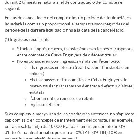
d
e
durant 2 trimestres naturals: el de contractació del compte i el
i
o
l
següent.
T
En cas de cancel·lació del compte dins un període de liquidació, es
e
H
liquidarà la comissió proporcional al temps transcorregut des del
m
v
t
e
període de la darrera liquidació fins a la data de la cancel·lació.
(*) Ingressos recurrents:
a
s
e
e
a
l
S’inclou l’ingrés de xecs, transferències externes o traspassos
entre comptes de Caixa Enginyers de diferent titular.
No es consideren com ingressos vàlids per l’exempció:
z
r
n
o
Els ingressos en efectiu (realitzats per finestreta o en
l
caixers)
Els traspassos entre comptes de Caixa Enginyers del
t
l
e
mateix titular ni traspassos d’entrada d’efectiu d’altres
n
a
entitats
L’abonament de remeses de rebuts
e
a
Ingressos Bizum
s
l
m
Si es compleix almenys una de les condicions anteriors, no s'aplicarà
cap comissió en concepte de manteniment del compte. Per exemple,
s
n
per a un saldo mitjà de 10.000 € anuals, tenint en compte un 0%
i
a
d'interès nominal anual suposaria un 0% TAE (0% TIN) i 0 € en
concepte de comissió de manteniment.