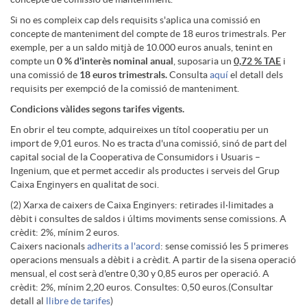
o
d
n
m
Si no es compleix cap dels requisits s'aplica una comissió en
concepte de manteniment del compte de 18 euros trimestrals. Per
exemple, per a un saldo mitjà de 10.000 euros anuals, tenint en
c
i
compte un
e
0 % d'interès nominal anual
, suposaria un
0,72 % TAE
i
o
una comissió de
18 euros trimestrals.
Consulta
aquí
el detall dels
requisits per exempció de la comissió de manteniment.
i
n
s
Condicions vàlides segons tarifes vigents.
En obrir el teu compte, adquireixes un títol cooperatiu per un
o
g
import de 9,01 euros. No es tracta d'una comissió, sinó de part del
y
capital social de la Cooperativa de Consumidors i Usuaris –
Ingenium, que et permet accedir als productes i serveis del Grup
I
Caixa Enginyers en qualitat de soci.
P
W
(2) Xarxa de caixers de Caixa Enginyers: retirades il·limitades a
dèbit i consultes de saldos i últims moviments sense comissions. A
I
r
crèdit: 2%, mínim 2 euros.
h
Caixers nacionals
adherits a l'acord
: sense comissió les 5 primeres
operacions mensuals a dèbit i a crèdit. A partir de la sisena operació
mensual, el cost serà d'entre 0,30 y 0,85 euros per operació. A
o
a
crèdit: 2%, mínim 2,20 euros. Consultes: 0,50 euros.(Consultar
detall al
llibre de tarifes
)