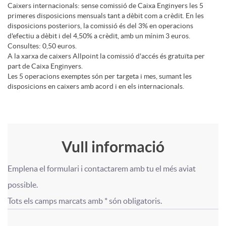
Caixers internacionals: sense comissió de Caixa Enginyers les 5
f
t
primeres disposicions mensuals tant a dèbit com a crèdit. En les
disposicions posteriors, la comissió és del 3% en operacions
d'efectiu a dèbit i del 4,50% a crèdit, amb un mínim 3 euros.
e
Consultes: 0,50 euros.
s
A la xarxa de caixers Allpoint la comissió d'accés és gratuïta per
part de Caixa Enginyers.
s
Les 5 operacions exemptes són per targeta i mes, sumant les
a
disposicions en caixers amb acord i en els internacionals.
i
p
o
Vull informació
p
F
T
Emplena el formulari i contactarem amb tu el més aviat 
n
F
F
o
í
possible.

Tots els camps marcats amb * són obligatoris.
a
o
o
r
t