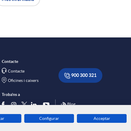
Contacte
Contacte
900 300 321
Oficines i caixers
Troba'ns a
Blog
jar
Configurar
Acceptar
Descarrega-la ara