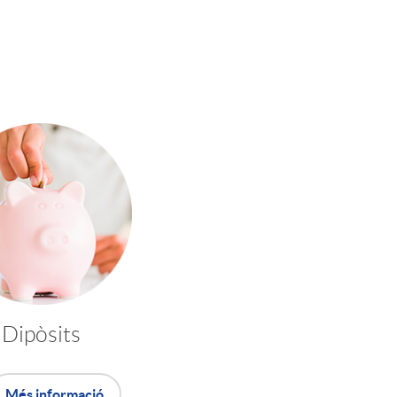
o
m
a
Dipòsits
Més informació