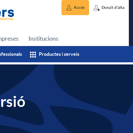
Accés
Dona't d'alta
preses
Institucions
ofessionals
Productes i serveis
rsió