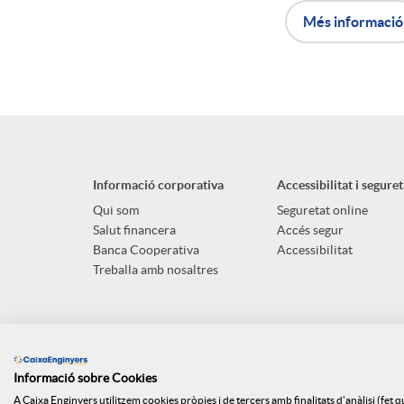
i
e
Més informació
e
c
c
s
a
o
d
n
Informació corporativa
Accessibilitat i seguret
Qui som
Seguretat online
o
t
Salut financera
Accés segur
Banca Cooperativa
Accessibilitat
Treballa amb nosaltres
r
i
d
n
Informació sobre Cookies
A Caixa Enginyers utilitzem cookies pròpies i de tercers amb finalitats d'anàlisi (fet 