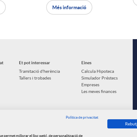
Més informació
at
Et pot interessar
Eines
Tramitació d'herència
Calcula Hipoteca
Tallers i trobades
Simulador Préstecs
Empreses
Les meves finances
Política de privacitat
Rebut
que permet millorar el lloc web), de personalització de