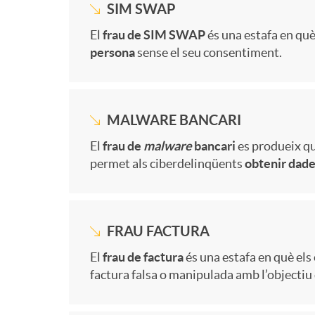
n
a
f
SIM SWAP
o
s
r
ó
i
M
El
frau de SIM SWAP
és una estafa en qu
f
c
r
persona
sense el seu consentiment.
s
i
m
n
n
á
o
i
a
l
n
a
f
e
MALWARE BANCARI
s
r
ó
u
M
El
frau de
malware
bancari
es produeix qua
o
f
c
r
permet als ciberdelinqüents
obtenir dade
i
m
n
d
á
s
o
i
a
n
a
f
e
FRAU FACTURA
s
f
r
ó
u
M
El
frau de factura
és una estafa en què el
f
c
r
S
factura falsa o manipulada amb l’objectiu
i
r
m
n
d
á
o