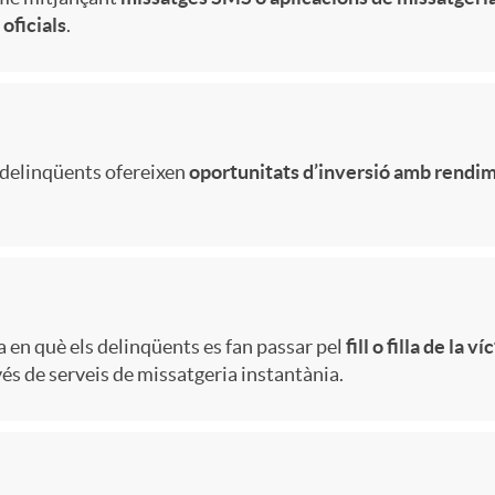
a
a
oficials
.
i
d
n
i
O
s delinqüents ofereixen
oportunitats d’inversió amb rendim
v
f
n
e
i
l
r
a en què els delinqüents es fan passar pel
fill o filla de la v
i
és de serveis de missatgeria instantània.
s
n