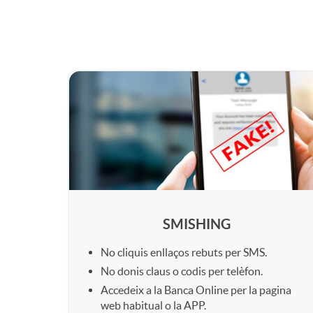
o
p
e
n
a
s
s
c
t
A
C
a
i
a
p
u
n
a
ñ
l
a
SMISHING
i
d
a
i
No cliquis enllaços rebuts per SMS.
d
No donis claus o codis per telèfon.
d
Accedeix a la Banca Online per la pagina
o
s
c
web habitual o la APP.