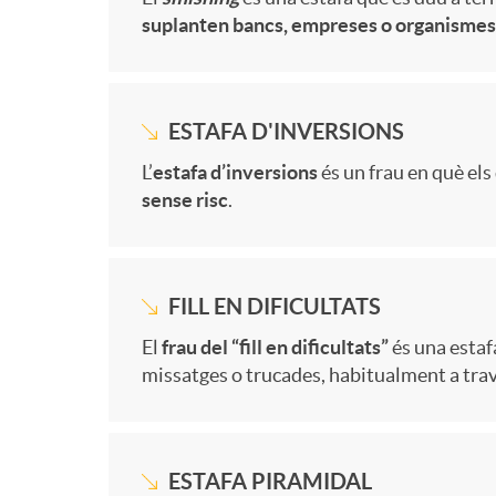
i
M
u
suplanten bancs, empreses o organismes 
o
a
n
n
á
l
r
d
i
g
ESTAFA D'INVERSIONS
s
o
M
L’
estafa d’inversions
és un frau en què el
S
O
d
sense risc
.
i
c
á
e
n
a
n
o
FILL EN DIFICULTATS
s
g
l
d
M
El
frau del “fill en dificultats”
és una estaf
f
n
missatges o trucades, habitualment a trav
i
u
i
e
á
o
s
n
r
n
s
ESTAFA PIRAMIDAL