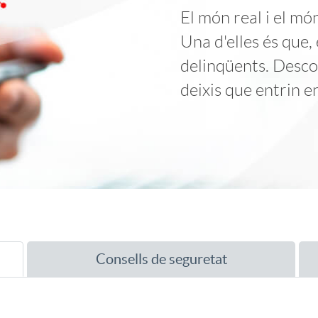
o
El món real i el món
Una d'elles és que, 
n
delinqüents. Descon
deixis que entrin e
t
e
n
i
Consells de seguretat
d