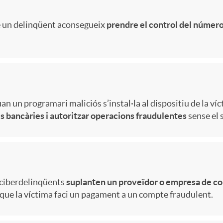
è un delinqüent aconsegueix
prendre el control del número
n un programari maliciós s’instal·la al dispositiu de la víc
s bancàries i autoritzar operacions fraudulentes
sense el 
s ciberdelinqüents
suplanten un proveïdor o empresa de co
 que la víctima faci un pagament a un compte fraudulent.