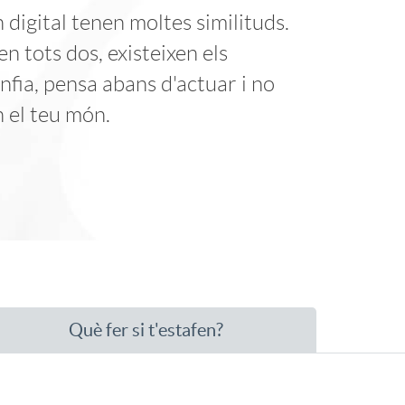
o
 digital tenen moltes similituds.
r
en tots dos, existeixen els
fia, pensa abans d'actuar i no
d
n el teu món.
'
i
d
Què fer si t'estafen?
i