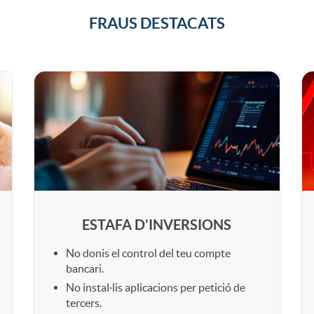
o
FRAUS DESTACATS
h
e
C
a
u
d
a
ESTAFA D'INVERSIONS
e
No donis el control del teu compte
d
bancari.
r
No instal·lis aplicacions per petició de
tercers.