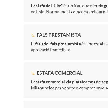
s
r
u
M
L’
estafa del “like”
és un frau que ofereix
gu
f
i
e
en línia. Normalment comença amb un miss
i
m
l
á
o
d
n
a
FALS PRESTAMISTA
t
s
r
a
M
El
frau del fals prestamista
és una estafa 
f
c
aprovació immediata.
a
i
m
d
á
o
i
t
n
a
O
ESTAFA COMERCIAL
s
r
ó
o
M
L’
estafa comercial via plataformes de se
f
c
n
Milanuncios
per vendre o comprar produc
i
m
n
d
á
o
i
l