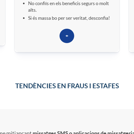
r
No confiïs en els beneficis segurs o molt
S
alts.
o
Si és massa bo per ser veritat, desconfia!
e
e
+
g
s
i
u
t
j
r
TENDÈNCIES EN FRAUS I ESTAFES
a
i
f
d
rme mitjançant
missatges SMS o aplicacions de missatgeri