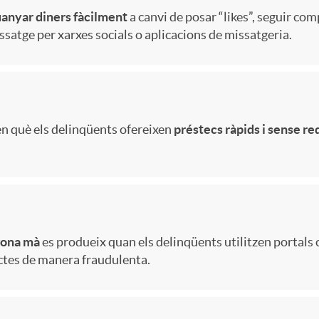
i
l
e
anyar diners fàcilment
a canvi de posar “likes”, seguir com
atge per xarxes socials o aplicacions de missatgeria.
o
t
n
e
en què els delinqüents ofereixen
préstecs ràpids i sense re
s
gona mà
es produeix quan els delinqüents utilitzen portals
tes de manera fraudulenta.