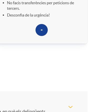
r
No facis transferències per peticions de
tercers.
o
Desconfia de la urgència!
h
+
o
e
a
, en què els delinqüents