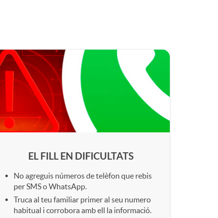
o
m
a
C
u
a
EL FILL EN DIFICULTATS
No agreguis números de telèfon que rebis
d
per SMS o WhatsApp.
Truca al teu familiar primer al seu numero
habitual i corrobora amb ell la informació.