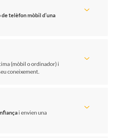
 de telèfon mòbil d’una
tima (mòbil o ordinador) i
seu coneixement.
nfiança
i envien una