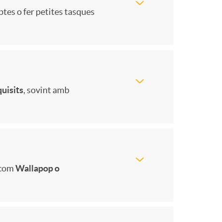
ptes o fer petites tasques
a
d
quisits
, sovint amb
e
s
 com
Wallapop o