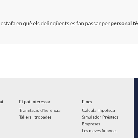
 estafa en què els delinqüents es fan passar per
personal tè
at
Et pot interessar
Eines
Tramitació d'herència
Calcula Hipoteca
Tallers i trobades
Simulador Préstecs
Empreses
Les meves finances