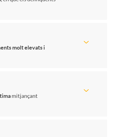
n
d
ents molt elevats i
c
íctima
mitjançant
u