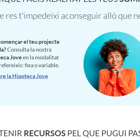
 res t'impedeixi aconseguir allò que n
començar el teu projecte
da?
Consulta la nostra
eca Jove
en la modalitat
efereixis: fixa o variable.
re la Hipoteca Jove
 TENIR
RECURSOS
PEL QUE PUGUI PA