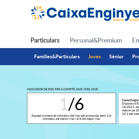
Salta al contingut principal
Particulars
Personal&Premium
Em
Families&Particulars
Joves
Sènior
Pr
INDICADOR DE RISC PER A COMPTE JOVE I PIES JOVE
1
/6
Caixa Engin
Dipòsits d'En
16/2011, de 
T
màxim de 100
A
10.1 del mat
Aquest número és indicatiu del risc del producte, sent 1/6
indicatiu de menor risc i 6/6 de major risc.
e