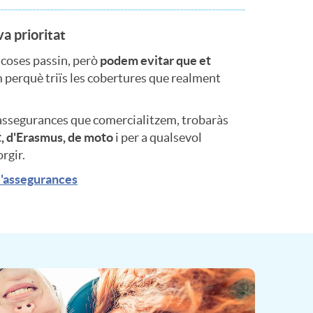
va prioritat
 coses passin, però
podem evitar que et
 perquè triïs les cobertures que realment
assegurances que comercialitzem, trobaràs
, d'Erasmus, de moto
i per a qualsevol
rgir.
d'assegurances