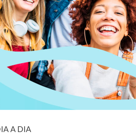
o
r
d
'
i
d
i
IA A DIA