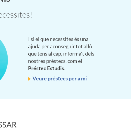
ecessites!
I si el que necessites és una
ajuda per aconseguir tot allò
que tens al cap, informa't dels
nostres préstecs, com el
Préstec Estudis
.
Veure préstecs per a mi
SSAR