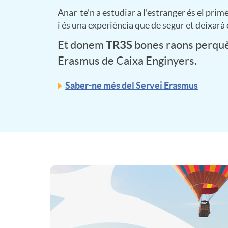
A
n
C
d
Anar-te'n a estudiar a l'estranger és el prime
c
o
i és una experiència que de segur et deixar
p
t
o
TR3S
Et donem
bones raons perquè 
i
i
r
l
Erasmus de
Caixa Enginyers.
e
n
n
a
Saber-ne més del Servei Erasmus
e
i
t
g
c
c
c
e
J
i
u
a
n
o
o
r
c
A
i
C
v
n
s