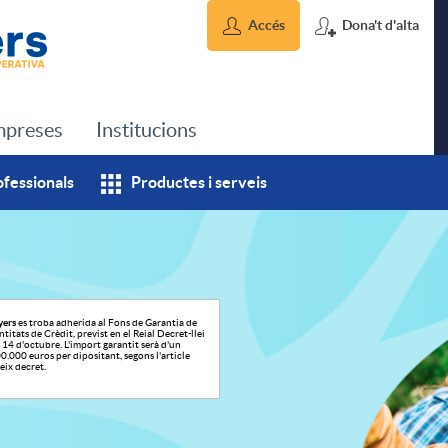
Accés
Dona't d'alta
preses
Institucions
ofessionals
Productes i serveis
yers
es troba adherida al Fons de Garantia de
titats de Crèdit, previst en el Reial Decret-llei
14 d'octubre. L'import garantit serà d'un
.000 euros per dipositant, segons l'article
eix decret.