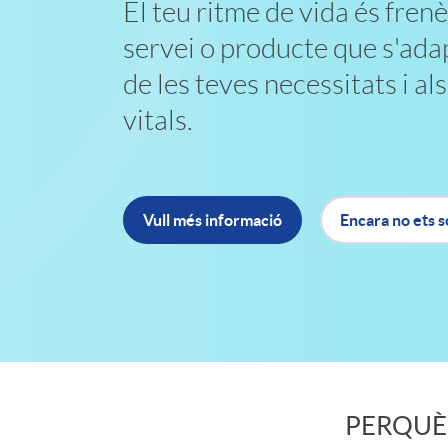
p
El teu ritme de vida és frenè
x
servei o producte que s'ad
l
de les teves necessitats i a
t
i
vitals.
o
c
Vull més informació
Encara no ets s
b
a
a
c
n
i
n
PERQUÈ 