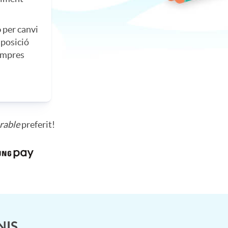
ó
per canvi
isposició
compres
rable
preferit!
NIS