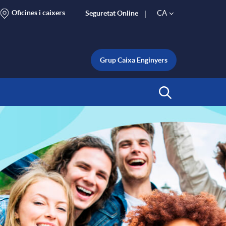
Oficines i caixers
CA
Seguretat Online
S
e
Grup Caixa Enginyers
l
Inicia Cerca
e
c
t