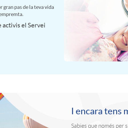
r gran pas de la teva vida
à empremta.
activis el Servei
I encara tens 
Sabies que només per se