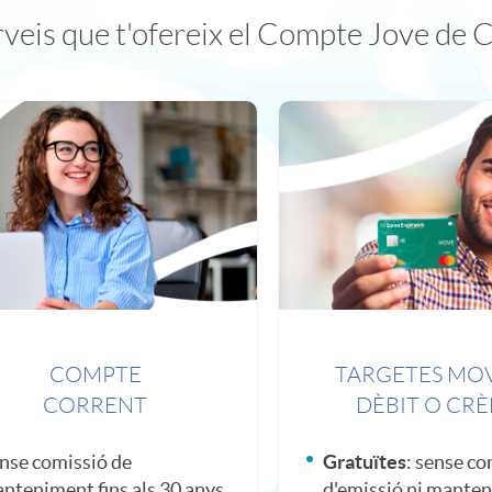
erveis que t'ofereix el Compte Jove de 
COMPTE
TARGETES MO
CORRENT
DÈBIT O CRÈ
nse comissió de
Gratuïtes
: sense co
nteniment fins als 30 anys
d'emissió ni mante