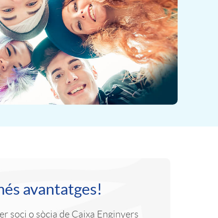
més avantatges!
r soci o sòcia de Caixa Enginyers