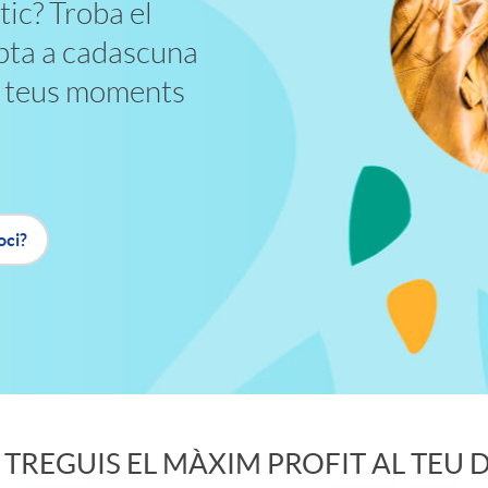
tic? Troba el
apta a cadascuna
ls teus moments
oci?
TREGUIS EL MÀXIM PROFIT AL TEU D