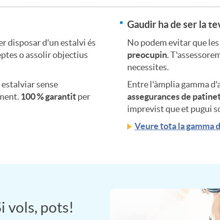
Gaudir ha de ser la te
r disposar d'un estalvi és
No podem evitar que les
eptes o assolir objectius
preocupin
. T'assessorem
necessites.
estalviar sense
Entre l'àmplia gamma d'
oment.
100 % garantit
per
assegurances de patinet
imprevist que et pugui so
Veure tota la gamma 
i vols, pots!