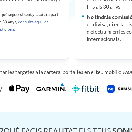
1
fins als 30 anys.
què segueixi sent gratuïta a partir
No tindràs comissi
s 30 anys,
consulta aquí les
de divisa, ni en la d
dicions.
d'efectiu ni en les 
internacionals.
rtar les targetes a la cartera, porta-les en el teu mòbil o
wea
RQUÈ FACIS REALITAT ELS TEUS
SOM