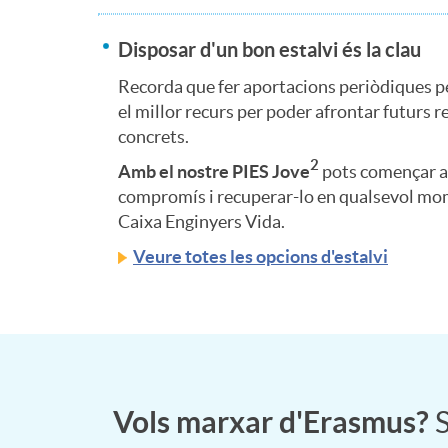
a
b
d
o
Disposar d'un bon estalvi és la clau
c
Recorda que fer aportacions periòdiques pe
l
o
n
el millor recurs per poder afrontar futurs r
o
concrets.
e
f
2
t
Amb el nostre PIES Jove
pots començar a 
r
compromís i recuperar-lo en qualsevol m
s
Caixa Enginyers Vida.
i
e
Veure totes les opcions d'estalvi
r
l
n
n
i
a
a
i
e
n
n
Vols marxar d'Erasmus?
S
d