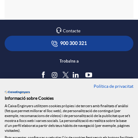
o
i
o
I
n
o
m
Contacte
F
t
900 300 321
a
a
Troba'ns a
c
Política de privacitat
Blog
t
Informació sobre Cookies
Tauler d'anuncis
A Caixa Enginyers utilitzem cookies pròpies i de tercers amb finalitats d'anàlisi
Política de cookies
(fet que permet millorar el lloc web), de personalització de contingut (per
Avís legal
exemple, recomanacions de vídeos) i de personalització de la publicitat que se't
o
mostra a llocs web i xarxes socials. La personalització es realitza sobre la base
Seguretat Online
d'un perfil elaborat a partir dels teus hàbits de navegació (per exemple, pàgines
Privacitat
visitades).
Pots acceptar, configurar o rebutjar l'ús de cookies fent servir els botons facilitats