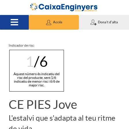
Salta al contingut principal
Accés
Dona't d'alta
Indicador de risc:
S
1
/6
l
Aquest número és indicatiu del
risc del producte, sent 1/6
indicatiu de menor risc i 6/6 de
i
major risc.
CE PIES Jove
d
L'estalvi que s'adapta al teu ritme
e
de vida