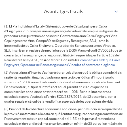
P
Avantatges fiscals
V
o
I
(1) El Pla Individual d'Estalvi Sistemàtic Jove de Caixa Enginyers (Caixa
n
E
d'Enginyers PIES Jove) és una assegurança de vida estalvi en què les figures de
D
prenedor i assegurat han de coincidir. Contractada amb Caixa Enginyers Vida -
E
Caja Ingenieros Vida, Compañía de Seguros y Reaseguros, SAU, i amb la
intermediació de Caixa Enginyers, Operador de Bancassegurances Vinculat,
t
SLU, inscrit en el registre de mediadors de la DGSFP amb el codi OV0052 i que té
i
concertada l'assegurança de responsabilitat civil requerida per l'article 152 del
S
Reial decret llei 3/2020, de 4 de febrer. Consulta les
companyies amb què Caixa
Enginyers, Operador de Bancassegurances Vinculat, té contracte d'agència
.
i
s
(2) Aquest tipus d’interès s’aplicarà durant els dies en què la pòlissa compleixi els
J
següents requisits: tingui activada una aportació periòdica, d’import igual o
superior a 1.200€ anualitzats i amb tots els rebuts emesos cobrats efectivament.
n
En cas contrari, el tipus d’interès net anual garantit en els dies que no es
c
compleixin les condicions anteriors serà del 1,00%. Rendibilitat esperada
o
calculada segons s'estipula a l'ordre ECC/2329/2014, de 12 desembre, per la
qual es regula el càlcul de la rendibilitat esperada de les operacions de vida.
g
l
(3) L'import de la cobertura econòmica addicional per defunció serà equivalent a
v
la provisió matemàtica a la data en què l'entitat asseguradora tingui constància de
l'esdeveniment més un capital addicional del 1,3% de la provisió matemàtica
u
calculada el darrer dia del mes anterior, amb un mínim de 25 euros i un màxim de