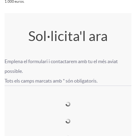
a
1.000 euros.
e
t
i
A
T
Sol·licita'l ara
p
m
p
í
e
e
Emplena el formulari i contactarem amb tu el més aviat 
l
t
F
F
s
possible.

r
Tots els camps marcats amb * són obligatoris.
i
u
o
o
t
P
c
l
r
r
a
I
a
o
m
m
n