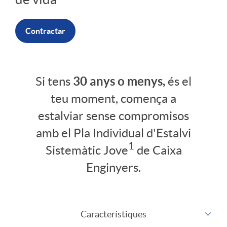
r
Contractar
P
I
Si tens
30 anys o menys,
és el
I
teu moment, comença a
n
estalviar sense compromisos
E
amb el Pla Individual d'Estalvi
t
1
Sistemàtic Jove
de Caixa
S
Enginyers.
r
J
o
Característiques
O
C