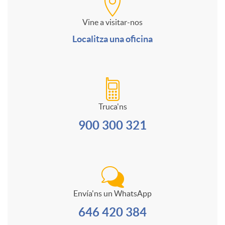
a
i
o
u
J
Vine a visitar-nos
n
Localitza una oficina
d
r
l
o
a
a
m
t
v
l
Truca'ns
d
u
i
e
900 300 321
e
e
l
i
M
s
a
s
d
O
c
Envía'ns un WhatsApp
r
i
646 420 384
D