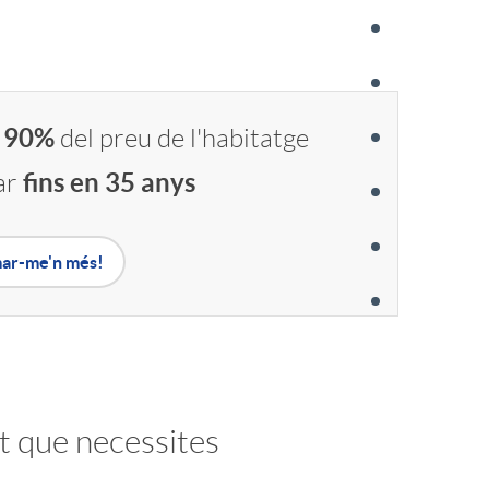
l 90%
del preu de l'habitatge
fins en 35 anys
ar
mar-me'n més!
nt que necessites