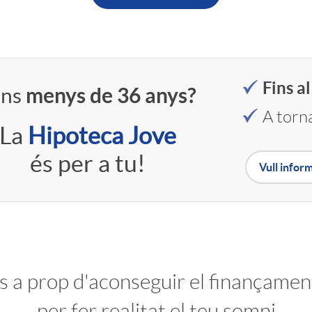
Fins a
ens
menys de 36 anys?
A torn
La
Hipoteca Jove
és per a tu!
Vull infor
més a prop d'aconseguir el finançame
per fer realitat el teu somni