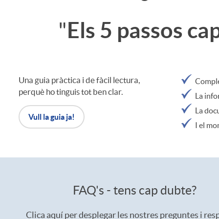
Els 5 passos cap 
"
Una guia pràctica i de fàcil lectura,
Complei
perquè ho tinguis tot ben clar.
La info
La docu
Vull la guia ja!
I el mo
FAQ's - tens cap dubte?
Clica aquí per desplegar les nostres preguntes i res