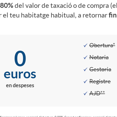
l 80%
del valor de taxació o de compra (e
r el teu habitatge habitual, a retornar
fin
Obertura*
0
Notaria
euros
Gestoria
Registre
en despeses
AJD**