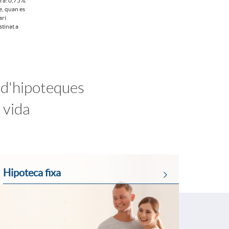
ra: 0,75%.
e, quan es
ari
tinat a
 d'hipoteques
e vida
Hipoteca fixa