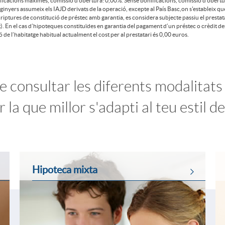
icacions màximes, comissió d'obertura: 0,00%. Sense bonificacions, comissió d'obertu
ginyers assumeix els IAJD derivats de la operació, excepte al País Basc,on s'estableix qu
criptures de constitució de préstec amb garantia, es considera subjecte passiu el prestat
). En el cas d’hipoteques constituïdes en garantia del pagament d’un préstec o crèdit des
ó de l’habitatge habitual actualment el cost per al prestatari és 0,00 euros.
 consultar les diferents modalitats
ar la que millor s'adapti al teu estil d
Hipoteca mixta