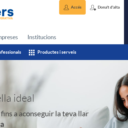
Accés
Dona't d'alta
preses
Institucions
ofessionals
Productes i serveis
lla ideal
fins a aconseguir la teva llar
ca