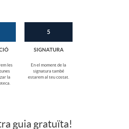
5
CIÓ
SIGNATURA
rem les
En el moment de la
rtunes
signatura també
zar la
estarem al teu costat.
oteca.
ra guia gratuïta!