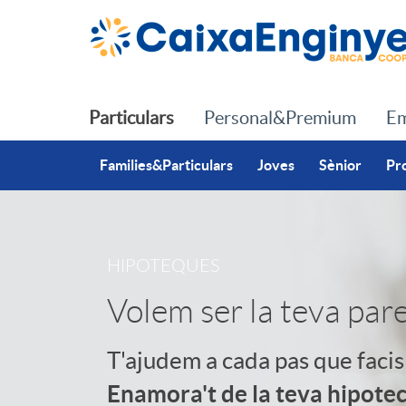
Salta al contingut principal
Particulars
Personal&Premium
Em
Families&Particulars
Joves
Sènior
Pr
I
HIPOTEQUES
Volem ser la teva pare
n
T'ajudem a cada pas que facis 
i
Enamora't de la teva hipote