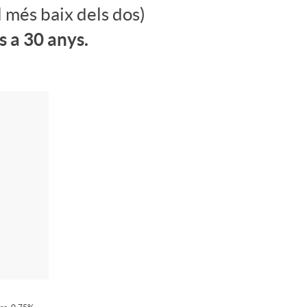
o
l més baix dels dos)
m
s a 30 anys.
a