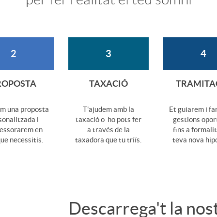
2
3
4
ROPOSTA
TAXACIÓ
TRAMITA
em una proposta
T'ajudem amb la
Et guiarem i fa
sonalitzada i
taxació o ho pots fer
gestions opo
sessorarem en
a través de la
fins a formalit
que necessitis.
taxadora que tu triïs.
teva nova hip
Descarrega't la nost