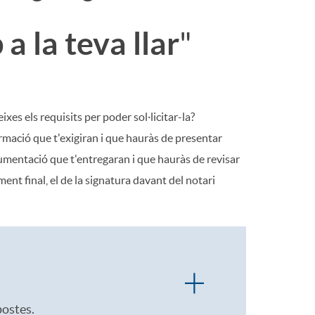
a la teva llar
"
xes els requisits per poder sol·licitar-la?
rmació que t'exigiran i que hauràs de presentar
mentació que t'entregaran i que hauràs de revisar
ment final, el de la signatura davant del notari
postes.