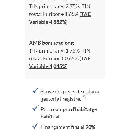
l
TIN primer any: 2,75%. TIN
s
t
resta: Euríbor + 1,65% (
TAE
e
Variable 4,882%
)
a
e
R
AMB bonificacions
:
n
c
TIN primer any: 1,75%. TIN
e
resta: Euríbor + 0,65% (
TAE
i
Variable 4,045%
)
a
q
d
J
u
Sense despeses de notaria,
(*)
gestoria i registre.
a
o
i
Per a
compra d'habitatge
habitual
.
d
v
Finançament
fins al 90%