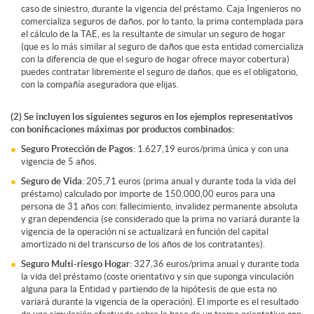
caso de siniestro, durante la vigencia del préstamo. Caja Ingenieros no
comercializa seguros de daños, por lo tanto, la prima contemplada para
el cálculo de la TAE, es la resultante de simular un seguro de hogar
(que es lo más similar al seguro de daños que esta entidad comercializa
con la diferencia de que el seguro de hogar ofrece mayor cobertura)
puedes contratar libremente el seguro de daños, que es el obligatorio,
con la compañía aseguradora que elijas.
(2) Se incluyen los siguientes seguros en los ejemplos representativos
con bonificaciones máximas por productos combinados:
Seguro Protección de Pagos:
1.627,19 euros/prima única y con una
vigencia de 5 años.
Seguro de Vida:
205,71 euros (prima anual y durante toda la vida del
préstamo) calculado por importe de 150.000,00 euros para una
persona de 31 años con: fallecimiento, invalidez permanente absoluta
y gran dependencia (se considerado que la prima no variará durante la
vigencia de la operación ni se actualizará en función del capital
amortizado ni del transcurso de los años de los contratantes).
Seguro Multi-riesgo Hogar:
327,36 euros/prima anual y durante toda
la vida del préstamo (coste orientativo y sin que suponga vinculación
alguna para la Entidad y partiendo de la hipótesis de que esta no
variará durante la vigencia de la operación). El importe es el resultado