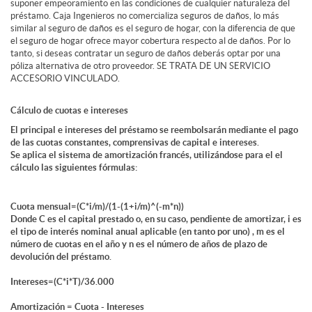
suponer empeoramiento en las condiciones de cualquier naturaleza del
préstamo. Caja Ingenieros no comercializa seguros de daños, lo más
similar al seguro de daños es el seguro de hogar, con la diferencia de que
el seguro de hogar ofrece mayor cobertura respecto al de daños. Por lo
tanto, si deseas contratar un seguro de daños deberás optar por una
póliza alternativa de otro proveedor. SE TRATA DE UN SERVICIO
ACCESORIO VINCULADO.
Cálculo de cuotas e intereses
El principal e intereses del préstamo se reembolsarán mediante el pago
de las cuotas constantes, comprensivas de capital e intereses.
Se aplica el sistema de amortización francés, utilizándose para el el
cálculo las siguientes fórmulas:
Cuota mensual=(C*i/m)/(1-(1+i/m)^(-m*n))
Donde C es el capital prestado o, en su caso, pendiente de amortizar, i es
el tipo de interés nominal anual aplicable (en tanto por uno) , m es el
número de cuotas en el año y n es el número de años de plazo de
devolución del préstamo.
Intereses=(C*i*T)/36.000
Amortización = Cuota - Intereses