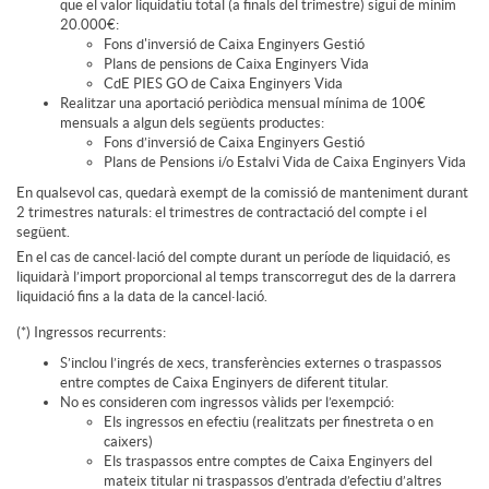
que el valor liquidatiu total (a finals del trimestre) sigui de mínim
g
20.000€:
Fons d'inversió de Caixa Enginyers Gestió
Plans de pensions de Caixa Enginyers Vida
CdE PIES GO de Caixa Enginyers Vida
a
Realitzar una aportació periòdica mensual mínima de 100€
mensuals a algun dels següents productes:
Fons d’inversió de Caixa Enginyers Gestió
l
Plans de Pensions i/o Estalvi Vida de Caixa Enginyers Vida
En qualsevol cas, quedarà exempt de la comissió de manteniment durant
2 trimestres naturals: el trimestres de contractació del compte i el
h
següent.
En el cas de cancel·lació del compte durant un període de liquidació, es
liquidarà l’import proporcional al temps transcorregut des de la darrera
liquidació fins a la data de la cancel·lació.
i
(*) Ingressos recurrents:
S’inclou l’ingrés de xecs, transferències externes o traspassos
p
entre comptes de Caixa Enginyers de diferent titular.
No es consideren com ingressos vàlids per l’exempció:
Els ingressos en efectiu (realitzats per finestreta o en
o
caixers)
Els traspassos entre comptes de Caixa Enginyers del
mateix titular ni traspassos d’entrada d’efectiu d’altres