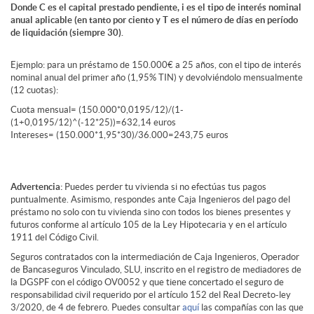
Donde C es el capital prestado pendiente, i es el tipo de interés nominal
anual aplicable (en tanto por ciento y T es el número de días en período
de liquidación (siempre 30).
Ejemplo: para un préstamo de 150.000€ a 25 años, con el tipo de interés
nominal anual del primer año (1,95% TIN) y devolviéndolo mensualmente
(12 cuotas):
Cuota mensual= (150.000*0,0195/12)/(1-
(1+0,0195/12)^(-12*25))=632,14 euros
Intereses= (150.000*1,95*30)/36.000=243,75 euros
Advertencia:
Puedes perder tu vivienda si no efectúas tus pagos
puntualmente. Asimismo, respondes ante Caja Ingenieros del pago del
préstamo no solo con tu vivienda sino con todos los bienes presentes y
futuros conforme al artículo 105 de la Ley Hipotecaria y en el artículo
1911 del Código Civil.
Seguros contratados con la intermediación de Caja Ingenieros, Operador
de Bancaseguros Vinculado, SLU, inscrito en el registro de mediadores de
la DGSPF con el código OV0052 y que tiene concertado el seguro de
responsabilidad civil requerido por el artículo 152 del Real Decreto-ley
3/2020, de 4 de febrero. Puedes consultar
aquí
las compañías con las que