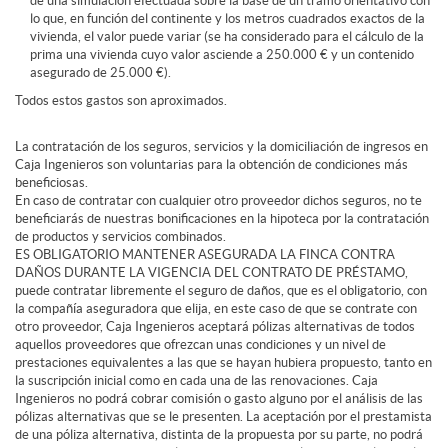
de una simulación efectuada sobre la base de un tramo orientativo con
lo que, en función del continente y los metros cuadrados exactos de la
vivienda, el valor puede variar (se ha considerado para el cálculo de la
prima una vivienda cuyo valor asciende a 250.000 € y un contenido
asegurado de 25.000 €).
Todos estos gastos son aproximados.
La contratación de los seguros, servicios y la domiciliación de ingresos en
Caja Ingenieros son voluntarias para la obtención de condiciones más
beneficiosas.
En caso de contratar con cualquier otro proveedor dichos seguros, no te
beneficiarás de nuestras bonificaciones en la hipoteca por la contratación
de productos y servicios combinados.
ES OBLIGATORIO MANTENER ASEGURADA LA FINCA CONTRA
DAÑOS DURANTE LA VIGENCIA DEL CONTRATO DE PRÉSTAMO,
puede contratar libremente el seguro de daños, que es el obligatorio, con
la compañía aseguradora que elija, en este caso de que se contrate con
otro proveedor, Caja Ingenieros aceptará pólizas alternativas de todos
aquellos proveedores que ofrezcan unas condiciones y un nivel de
prestaciones equivalentes a las que se hayan hubiera propuesto, tanto en
la suscripción inicial como en cada una de las renovaciones. Caja
Ingenieros no podrá cobrar comisión o gasto alguno por el análisis de las
pólizas alternativas que se le presenten. La aceptación por el prestamista
de una póliza alternativa, distinta de la propuesta por su parte, no podrá