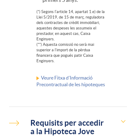
p
(*) Segons l'article 14, apartat 1.e) de la
o
Llei 5/2019, de 15 de març, reguladora
dels contractes de crèdit immobiliari,
aquestes despeses les assumeix el
prestador, en aquest cas, Caixa
t
Enginyers.
(**) Aquesta comissió no serà mai
superior a l'import de la pèrdua
e
financera que pogués patir Caixa
Enginyers.
c
Veure Fitxa d'Informació
Precontractual de les hipoteques
a
j
Requisits per accedir
a la Hipoteca Jove