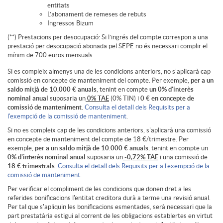
entitats
t
L’abonament de remeses de rebuts
Ingressos Bizum
(**) Prestacions per desocupació: Si l’ingrés del compte correspon a una
e
prestació per desocupació abonada pel SEPE no és necessari complir el
mínim de 700 euros mensuals
Si es compleix almenys una de les condicions anteriors, no s'aplicarà cap
c
comissió en concepte de manteniment del compte. Per exemple,
per a un
saldo mitjà de 10.000 € anuals
, tenint en compte
un 0% d'interès
nominal anual
suposaria un
0% TAE
(0% TIN) i
0 € en concepte de
a
comissió de manteniment.
Consulta el detall dels Requisits per a
l'exempció de la comissió de manteniment
.
Si no es compleix cap de les condicions anteriors, s'aplicarà una comissió
j
en concepte de manteniment del compte de 18 €/trimestre. Per
exemple,
per a un saldo mitjà de 10.000 € anuals
, tenint en compte un
0% d'interès nominal anual
suposaria un
-0,72% TAE
i una comissió de
18 € trimestrals
.
Consulta el detall dels Requisits per a l'exempció de la
o
comissió de manteniment
.
Per verificar el compliment de les condicions que donen dret a les
referides bonificacions l'entitat creditora durà a terme una revisió anual.
v
Per tal que s'apliquin les bonificacions esmentades, serà necessari que la
part prestatària estigui al corrent de les obligacions establertes en virtut