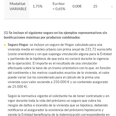
Modalitat
Euribor
1,75%
0,00€
25
61
VARIABLE
+ 0,65%
(1) Se incluye el siguiente seguro en los ejemplos representativos sin
bonificaciones máximas por productos combinados:
Seguro Hogar:
se incluye un seguro de Hogar calculado para una
vivienda media en núcleo urbano con prima anual de 231,72 euros/año
(coste orientativo y sin que suponga vinculación alguna para la Entidad
y partiendo de la hipótesis de que esta no variará durante la vigencia
de la operación). El importe es el resultado de una simulación
efectuada sobre la base de un tramo orientativo con lo que, en función
del continente y los metros cuadrados exactos de la vivienda, el valor
puede variar (se ha considerado para el cálculo de la prima una
vivienda cuyo valor asciende a 250.000 € y un contenido asegurado
de 25.000 €).
Según la normativa vigente el solicitante ha de tener contratado y en
vigor durante toda la vida del préstamo un seguro que cubra los
riesgos de daños e incendio de la vivienda que se hipoteca, debiendo
notificarse al asegurador la existencia del préstamo hipotecario y
siendo la Entidad beneficiaria de la indemnización correspondiente en