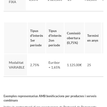
d
c
FIXA
a
a
d
j
Tipus
Tipus
Comissió
Q
d'interès
d'interès
Termini
obertura
1
1er
2on
en anys
e
o
(0,75%)
p
període
període
v
s
Modalitat
Euribor
2,75%
1.125,00€
25
6
VARIABLE
+ 1,65%
e
n
Exemples representatius AMB bonificacions per productes i serveis
combinats