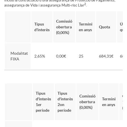
Inclou la contractació d'una assegurança de Protecció de Pagaments,
2
assegurança de Vida i assegurança Multi-risc Llar
.
Comissió
Tipus
Termini
Últ
obertura
Quota
d'interès
en anys
quo
(0,00%)
Modalitat
2,65%
0,00€
25
684,31€
685
FIXA
Tipus
Tipus
Comissió
Qu
d'interès
d'interès
Termini
obertura
1e
1er
2on
en anys
(0,00%)
pe
període
període