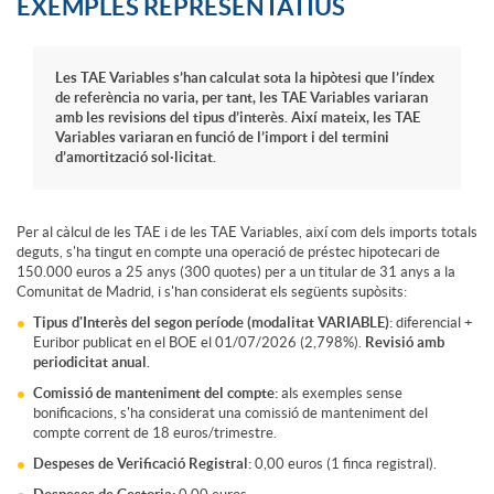
A
E
EXEMPLES REPRESENTATIUS
a
p
j
Les TAE Variables s’han calculat sota la hipòtesi que l’índex
de referència no varia, per tant, les TAE Variables variaran
c
amb les revisions del tipus d’interès. Així mateix, les TAE
l
e
Variables variaran en funció de l’import i del termini
d’amortització sol·licitat.
t
i
m
Per al càlcul de les TAE i de les TAE Variables, així com dels imports totals
o
deguts, s'ha tingut en compte una operació de préstec hipotecari de
c
p
150.000 euros a 25 anys (300 quotes) per a un titular de 31 anys a la
Comunitat de Madrid, i s'han considerat els següents supòsits:
Tipus d'Interès del segon període (modalitat VARIABLE):
diferencial +
a
l
Euribor publicat en el BOE el 01/07/2026 (2,798%).
Revisió amb
periodicitat anual.
Comissió de manteniment del compte:
als exemples sense
c
o
bonificacions, s'ha considerat una comissió de manteniment del
compte corrent de 18 euros/trimestre.
Despeses de Verificació Registral:
0,00 euros (1 finca registral).