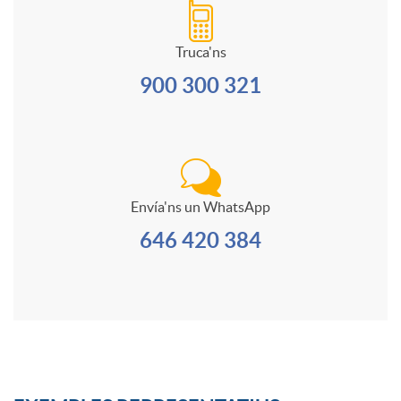
m
l
a
c
Truca'ns
a
900 300 321
e
j
a
s
o
j
c
Envía'ns un WhatsApp
v
o
646 420 384
o
e
v
n
e
t
n