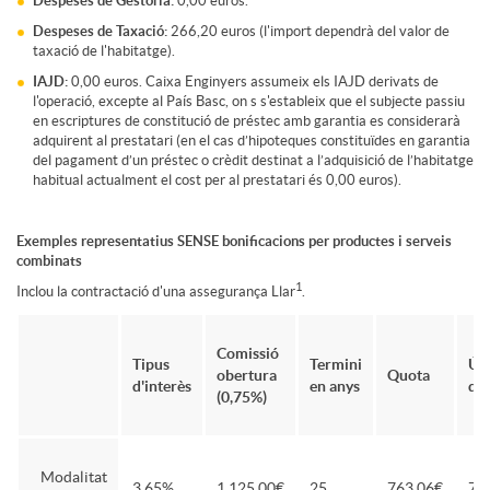
i
s
Despeses de Gestoria:
0,00 euros.
Despeses de Taxació:
266,20 euros (l'import dependrà del valor de
taxació de l'habitatge).
o
h
IAJD:
0,00 euros. Caixa Enginyers assumeix els IAJD derivats de
l'operació, excepte al País Basc, on s s'estableix que el subjecte passiu
en escriptures de constitució de préstec amb garantia es considerarà
n
i
adquirent al prestatari (en el cas d’hipoteques constituïdes en garantia
del pagament d’un préstec o crèdit destinat a l’adquisició de l’habitatge
habitual actualment el cost per al prestatari és 0,00 euros).
s
p
Exemples representatius SENSE bonificacions per productes i serveis
combinats
a
o
1
Inclou la contractació d'una assegurança Llar
.
n
t
Comissió
Tipus
Termini
Úl
obertura
Quota
d'interès
en anys
qu
(0,75%)
i
e
Modalitat
3,65%
1.125,00€
25
763,06€
76