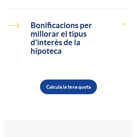
o
v
Bonificacions per
millorar el tipus
e
d'interès de la
hipoteca
n
Calcula la teva quota
B
o
t
A
T