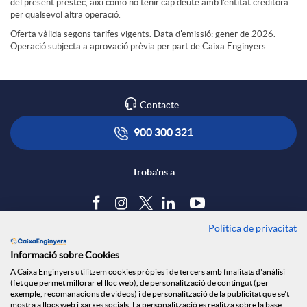
del present préstec, així como no tenir cap deute amb l'entitat creditora
e
per qualsevol altra operació.
Oferta vàlida segons tarifes vigents. Data d'emissió: gener de 2026.
Operació subjecta a aprovació prèvia per part de Caixa Enginyers.
n
Contacte
900 300 321
Troba'ns a
Política de privacitat
Blog
Informació sobre Cookies
Tauler d'anuncis
A Caixa Enginyers utilitzem cookies pròpies i de tercers amb finalitats d'anàlisi
Política de cookies
(fet que permet millorar el lloc web), de personalització de contingut (per
Avís legal
exemple, recomanacions de vídeos) i de personalització de la publicitat que se't
mostra a llocs web i xarxes socials. La personalització es realitza sobre la base