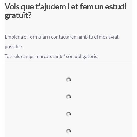
Vols que t'ajudem i et fem un estudi
ó
p
í
gratuït?
c
l
t
Emplena el formulari i contactarem amb tu el més aviat 
F
F
possible.

a
i
u
Tots els camps marcats amb * són obligatoris.
o
o
l
c
l
r
r
c
a
o
m
m
u
c
f
u
u
l
i
o