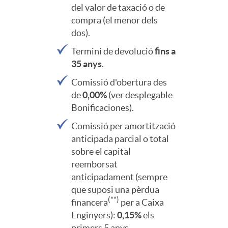
s
del valor de taxació o de
e
compra (el menor dels
e
i
dos).
s
Termini de devolució
fins a
n
t
35 anys
.
Comissió d'obertura des
o
de
0,00%
(ver desplegable
Bonificaciones).
s
Comissió per amortització
anticipada parcial o total
sobre el capital
h
reemborsat
anticipadament (sempre
que suposi una pèrdua
i
(**)
financera
per a Caixa
Enginyers):
0,15%
els
primers 5 anys.