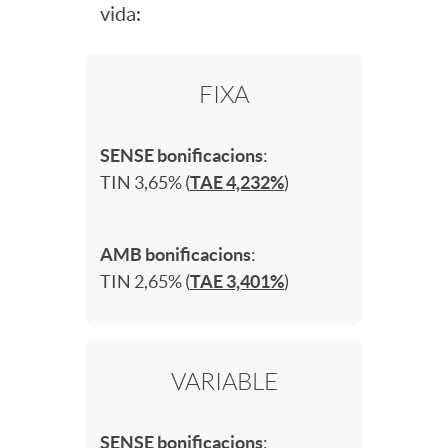
s
vida:
i
n
d
p
FIXA
c
i
e
l
SENSE bonificacions
:
a
d
r
TIN 3,65% (
TAE 4,232%
)
e
c
a
H
g
AMB bonificacions
:
TIN 2,65% (
TAE 3,401%
)
i
d
i
a
o
e
p
b
VARIABLE
n
o
s
SENSE bonificacions
: