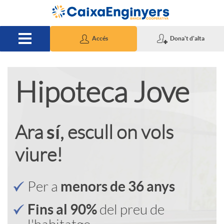
Salta al contingut principal
Accés
Dona't d'alta
Hipoteca Jove
A
C
p
o
sí
Ara
, escull on vols
l
n
viure!
i
t
menors de 36 anys
Per a
Fins al 90%
del preu de
c
e