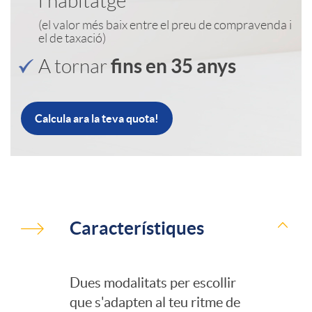
l'habitatge
(el valor més baix entre el preu de compravenda i
a
n
el de taxació)
fins en 35 anys
A tornar
c
i
i
d
Calcula ara la teva quota!
o
o
A
n
h
D
Característiques
p
s
e
e
Dues modalitats per escollir
l
a
a
que s'adapten al teu ritme de