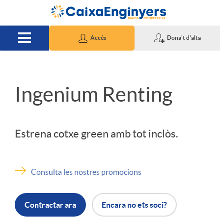
Salta al contingut principal
Accés
Dona't d'alta
I
Ingenium Renting
n
Estrena cotxe green amb tot inclòs.
i
Consulta les nostres promocions
c
Contractar ara
Encara no ets soci?
i