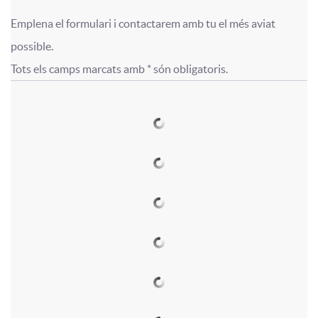
p
í
e
Emplena el formulari i contactarem amb tu el més aviat 
l
t
F
F
possible.

r
Tots els camps marcats amb * són obligatoris.
i
u
o
o
í
c
l
r
r
s
a
o
m
m
t
c
c
u
u
i
i
u
l
l
c