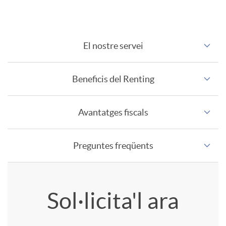
El nostre servei
C
Beneficis del Renting
a
Avantatges fiscals
r
a
Preguntes freqüents
c
A
T
Sol·licita'l ara
t