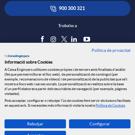
a
t
900 300 321
a
Troba'ns a
c
Política de privacitat
Blog
t
Informació sobre Cookies
Tauler d'anuncis
A Caixa Enginyers utilitzem cookies pròpies i de tercers amb finalitats d'anàlisi
Política de cookies
(fet que permet millorar el lloc web), de personalització de contingut (per
Avís legal
exemple, recomanacions de vídeos) i de personalització de la publicitat que se't
o
mostra a llocs web i xarxes socials. La personalització es realitza sobre la base
Seguretat Online
d'un perfil elaborat a partir dels teus hàbits de navegació (per exemple, pàgines
Privacitat
visitades).
Pots acceptar, configurar o rebutjar l'ús de cookies fent servir els botons facilitats
Canal denúncies
en aquest avís. Si necessites més informació visita la nostra
Política de Cookies
.
Descarrega-la ara
Rebutjar
Configurar
Banca MOBILE