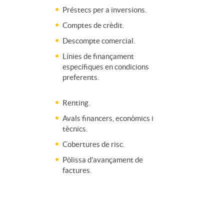
Préstecs per a inversions.
F
c
Comptes de crèdit.
Descompte comercial.
i
i
Línies de finançament
específiques en condicions
n
preferents.
o
Renting.
a
n
Avals financers, econòmics i
tècnics.
n
Cobertures de risc.
e
Pòlissa d'avançament de
factures.
c
m
i
p