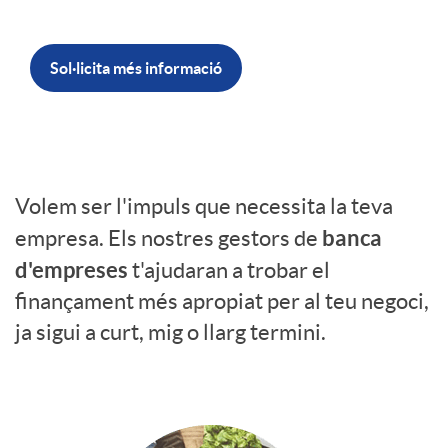
r
Sol·licita més informació
F
i
I
Volem ser l'impuls que necessita la teva
n
banca
empresa. Els nostres gestors de
n
d'empreses
t'ajudaran a trobar el
a
finançament més apropiat per al teu negoci,
t
ja sigui a curt, mig o llarg termini.
n
r
c
P
o