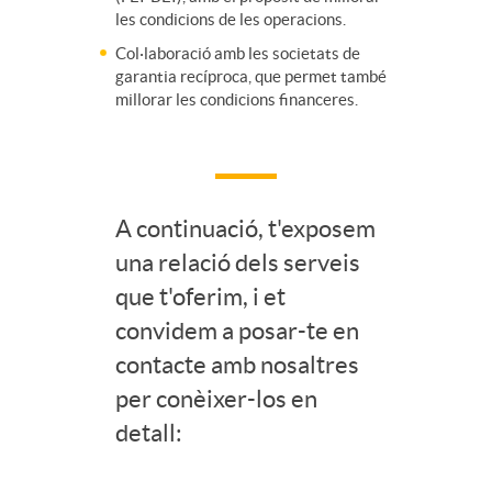
les condicions de les operacions.
d
t
i
Col·laboració amb les societats de
garantia recíproca, que permet també
o
millorar les condicions financeres.
i
n
L
n
a
A continuació, t'exposem
i
g
una relació dels serveis
n
que t'oferim, i et
b
u
convidem a posar-te en
c
contacte amb nosaltres
r
per conèixer-los en
t
i
detall:
e
s
a