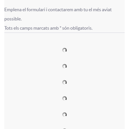
p
í
n
Emplena el formulari i contactarem amb tu el més aviat 
i
l
t
F
F
possible.

g
Tots els camps marcats amb * són obligatoris.
o
i
u
o
o
u
n
c
l
r
r
t
a
a
o
m
m
s
d
c
c
u
u
o
i
u
l
l
s