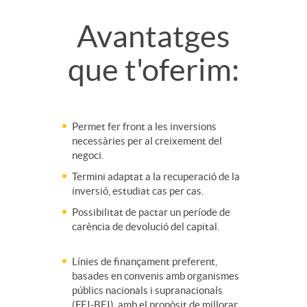
C
Avantatges
m
o
m
que t'oferim:
o
p
r
i
n
r
d
e
Permet fer front a les inversions
necessàries per al creixement del
t
negoci.
e
e
n
Termini adaptat a la recuperació de la
inversió, estudiat cas per cas.
e
s
c
t
Possibilitat de pactar un període de
carència de devolució del capital.
n
a
o
o
Línies de finançament preferent,
basades en convenis amb organismes
i
públics nacionals i supranacionals
n
s
f
(FEI-BEI), amb el propòsit de millorar