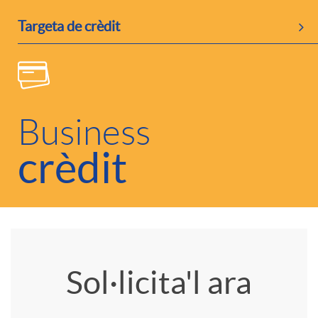
d
Targeta de crèdit
o
e
s
c
r
Business
crèdit
o
e
n
l
t
a
A
T
Sol·licita'l ara
i
c