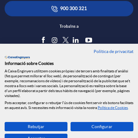
a
t
900 300 321
a
Troba'ns a
c
Política de privacitat
Blog
t
Informació sobre Cookies
Tauler d'anuncis
A Caixa Enginyers utilitzem cookies pròpies i de tercers amb finalitats d'anàlisi
Política de cookies
(fet que permet millorar el lloc web), de personalització de contingut (per
Avís legal
exemple, recomanacions de vídeos) i de personalització de la publicitat que se't
o
mostra a llocs web i xarxes socials. La personalització es realitza sobre la base
Seguretat Online
d'un perfil elaborat a partir dels teus hàbits de navegació (per exemple, pàgines
Privacitat
visitades).
Pots acceptar, configurar o rebutjar l'ús de cookies fent servir els botons facilitats
Canal denúncies
en aquest avís. Si necessites més informació visita la nostra
Política de Cookies
.
Descarrega-la ara
Rebutjar
Configurar
Banca MOBILE