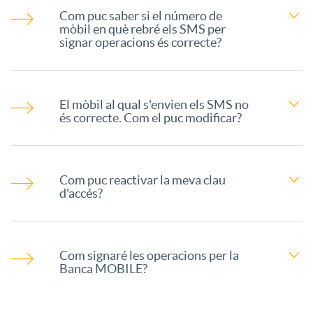
s
Com puc saber si el número de
n
mòbil en què rebré els SMS per
signar operacions és correcte?
t
El mòbil al qual s'envien els SMS no
a
és correcte. Com el puc modificar?
s
Com puc reactivar la meva clau
d'accés?
f
r
Com signaré les operacions per la
Banca MOBILE?
e