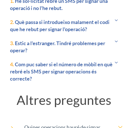
o
1.
He sol·licitat rebre un SMS per signar una
i
operació i no l'he rebut.
r
L
2.
Què passa si introdueixo malament el codi
c
que he rebut per signar l'operació?
j
o
3.
Estic a l'estranger. Tindré problemes per
a
e
operar?
m
d
4.
Com puc saber si el número de mòbil en què
t
rebré els SMS per signar operacions és
á
correcte?
o
a
s
Altres preguntes
T
r
c
c
í
d
o
Quines operacions hauré de signar