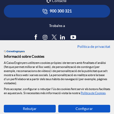
Contacte
n
u
n
p
900 300 321
a
R
Troba'ns a
i
e
c
e
d
r
Política de privacitat
Blog
c
c
Informació sobre Cookies
Tauler d'anuncis
a
a
A Caixa Enginyers utilitzem cookies pròpies i de tercers amb finalitats d'anàlisi
Política de cookies
(fet que permet millorar el lloc web), de personalització de contingut (per
e
Avís legal
exemple, recomanacions de vídeos) i de personalització de la publicitat que se't
u
mostra a llocs web i xarxes socials. La personalització es realitza sobre la base
d
r
Seguretat Online
d'un perfil elaborat a partir dels teus hàbits de navegació (per exemple, pàgines
Privacitat
visitades).
s
p
Pots acceptar, configurar o rebutjar l'ús de cookies fent servir els botons facilitats
Canal denúncies
e
c
en aquest avís. Si necessites més informació visita la nostra
Política de Cookies
.
o
e
Descarrega-la ara
l
s
Rebutjar
Configurar
Banca MOBILE