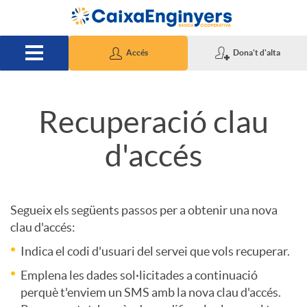
Salta al contingut principal
Accés
Dona't d'alta
Recuperació clau
A
C
d'accés
p
a
l
b
Segueix els següents passos per a obtenir una nova
clau d'accés:
i
e
Indica el codi d'usuari del servei que vols recuperar.
Emplena les dades sol·licitades a continuació
perquè t'enviem un SMS amb la nova clau d'accés.
c
c