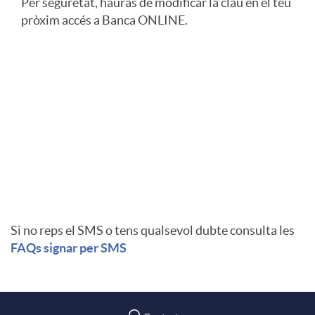
Per seguretat, hauràs de modificar la clau en el teu
pròxim accés a Banca ONLINE.
a
e
C
c
r
a
i
a
j
o
R
e
n
e
Si no reps el SMS o tens qualsevol dubte consulta les
t
P
FAQs signar per SMS
s
c
í
e
a
u