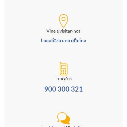
C
i
o
u
a
d
r
l
Vine a visitar-nos
n
Localitza una oficina
a
m
t
a
d
u
i
l
Truca'ns
e
l
i
900 300 321
e
a
s
d
s
r
i