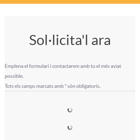
i
e
l
o
a
s
A
T
Sol·licita'l ara
n
c
p
í
a
i
Emplena el formulari i contactarem amb tu el més aviat 
l
t
F
F
possible.

t
o
Tots els camps marcats amb * són obligatoris.
i
u
o
o
s
n
c
l
r
r
a
a
o
m
m