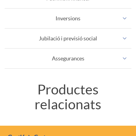
r
Inversions
a
Jubilació i previsió social
a
Assegurances
s
A
T
Productes
e
relacionats
p
i
s
l
t
o