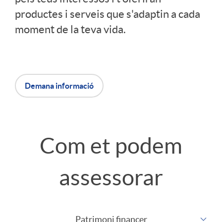
productes i serveis que s'adaptin a cada
r
moment de la teva vida.
c
a
Demana informació
b
Com et podem
e
assessorar
c
e
Patrimoni financer