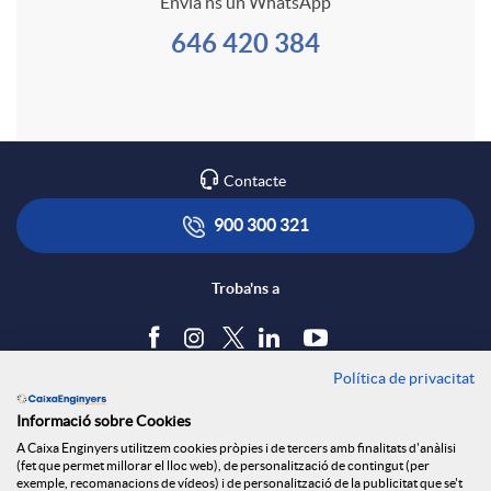
c
Envía'ns un WhatsApp
i
646 420 384
o
o
o
m
n
Contacte
a
t
900 300 321
a
Troba'ns a
c
Política de privacitat
Blog
t
Informació sobre Cookies
Tauler d'anuncis
A Caixa Enginyers utilitzem cookies pròpies i de tercers amb finalitats d'anàlisi
Política de cookies
(fet que permet millorar el lloc web), de personalització de contingut (per
Avís legal
exemple, recomanacions de vídeos) i de personalització de la publicitat que se't