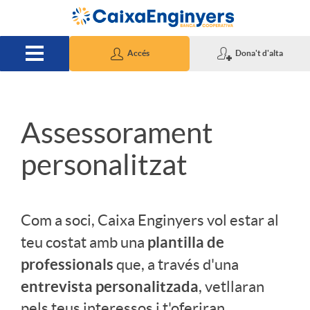
Salta al contingut principal
Accés
Dona't d'alta
S
Assessorament
personalitzat
l
i
Com a soci, Caixa Enginyers vol estar al
plantilla de
teu costat amb una
d
professionals
que, a través d'una
entrevista personalitzada
, vetllaran
e
pels teus interessos i t'oferiran