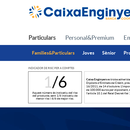
Salta al contingut principal
Particulars
Personal&Premium
Em
Families&Particulars
Joves
Sènior
Pr
INDICADOR DE RISC PER A COMPTES
1
/6
Caixa Enginyers
es troba adherida
I
Dipòsits d'Entitats de Crèdit, previ
16/2011, de 14 d'octubre. L'impor
de 100.000 euros per dipositant, s
Aquest número és indicatiu del risc
l'article 10.1 del Reial Decret-lle
del producte, sent 1/6 indicatiu de
menor risc i 6/6 de major risc.
n
d