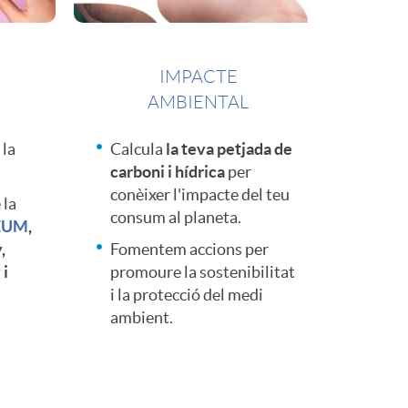
IMPACTE
AMBIENTAL
 la
Calcula
la teva petjada de
carboni i hídrica
per
conèixer l'impacte del teu
 la
consum al planeta.
ZUM
,
,
Fomentem accions per
 i
promoure la sostenibilitat
i la protecció del medi
ambient.