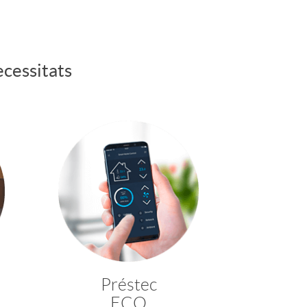
ecessitats
Préstec
ECO