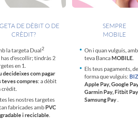
GETA DE DÈBIT O DE
SEMPRE
CRÈDIT?
MOBILE
2
b la targeta Dual
On i quan vulguis, amb
 has d'escollir; tindràs 2
teva Banca
MOBILE
.
rgetes en 1.
Els teus pagaments, de
u decideixes com pagar
forma que vulguis:
BI
s teves compres
: a dèbit
Apple Pay, Google Pay
 crèdit.
Garmin Pay, Fitbit Pay
tes les nostres targetes
Samsung Pay
.
tan fabricades amb
PVC
gradable i reciclable
.