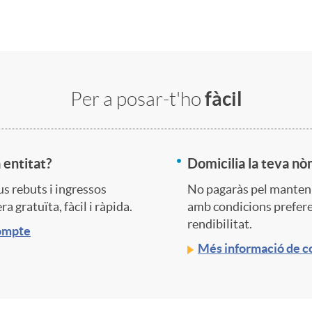
fàcil
Per a posar-t'ho
 entitat?
Domicilia la teva nòm
eus rebuts i ingressos
No pagaràs pel manten
a gratuïta, fàcil i ràpida.
amb condicions preferen
rendibilitat.
compte
Més informació de co