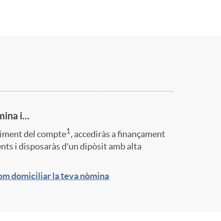
ina i...
1
iment del compte
, accediràs a finançament
ts i disposaràs d'un dipòsit amb alta
m domiciliar la teva nòmina