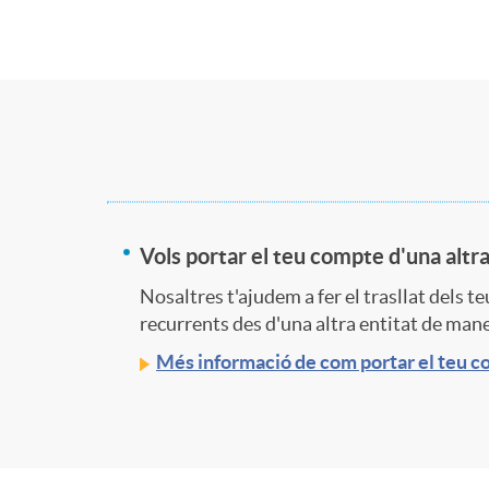
s
t
n
a
C
e
n
u
w
o
Vols portar el teu compte d'una altra
Nosaltres t'ajudem a fer el trasllat dels t
a
m
recurrents des d'una altra entitat de maner
Més informació de com portar el teu 
d
i
r
n