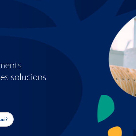
ments
es solucions
oci?