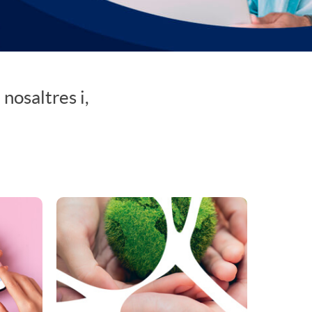
o
m
a
nosaltres i,