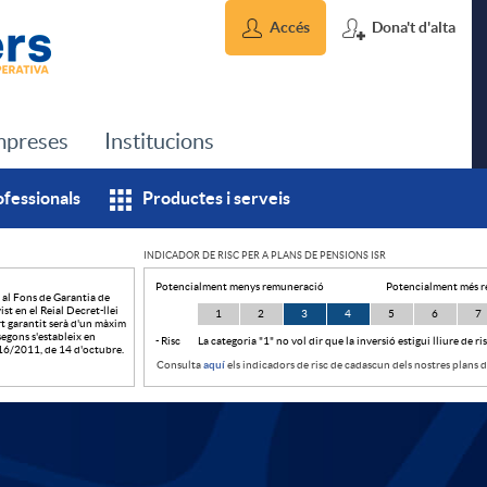
Accés
Dona't d'alta
preses
Institucions
ofessionals
Productes i serveis
INDICADOR DE RISC PER A PLANS DE PENSIONS ISR
Potencialment menys remuneració
Potencialment més 
 al Fons de Garantia de
st en el Reial Decret-llei
1
2
3
4
5
6
7
t garantit serà d'un màxim
egons s'estableix en
- Risc
La categoria "1" no vol dir que la inversió estigui lliure de ris
i 16/2011, de 14 d'octubre.
Consulta
aquí
els indicadors de risc de cadascun dels nostres plans 