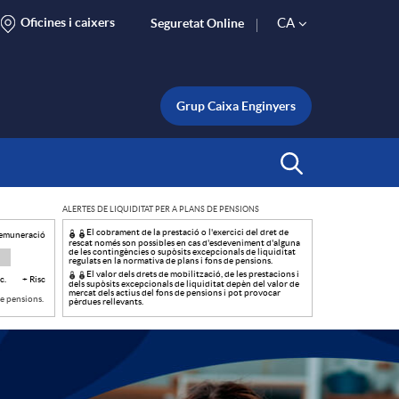
Oficines i caixers
CA
Seguretat Online
S
e
Grup Caixa Enginyers
l
Inicia Cerca
ALERTES DE LIQUIDITAT PER A PLANS DE PENSIONS
e
El cobrament de la prestació o l'exercici del dret de
remuneració
rescat només son possibles en cas d'esdeveniment d'alguna
de les contingències o supòsits excepcionals de liquiditat
regulats en la normativa de plans i fons de pensions.
c
El valor dels drets de mobilització, de les prestacions i
c.
+ Risc
dels supòsits excepcionals de liquiditat depèn del valor de
mercat dels actius del fons de pensions i pot provocar
de pensions.
pèrdues rellevants.
t