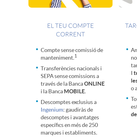
i
m
F
j
d
i
EL TEU COMPTE
TAR
a
a
CORRENT
a
l
m
s
Compte sense comissió de
Am
1
manteniment.
no
d
i
ta
i
Transferències nacionals i
c
I
t
SEPA sense comissions a
le
e
a
través de la Banca
ONLINE
l
o a
u
i la Banca
MOBILE
.
To
s
s
Descomptes exclusius a
es
i
e
Ingenium
: gaudiràs de
de
descomptes i avantatges
específics en més de 250
a
n
marques i establiments.