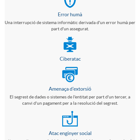
c
e
r
o
Error humà
a
Una interrupció de sistema informàtic derivada d'un error humà per
s
a
part d'un assegurat.
s
c
n
e
Ciberatac
i
ç
a
o
a
Amenaça d'extorsió
c
El segrest de dades o sistemes de l'entitat per part d'un tercer, a
n
canvi d'un pagament per a la resolució del segrest.
t
s
i
Atac enginyer social