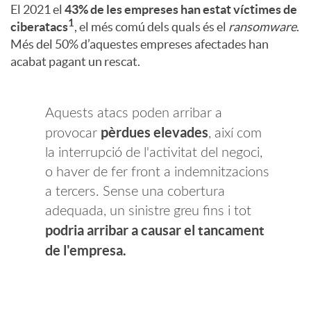
El 2021 el
43% de les empreses han estat víctimes de
t
1
ciberatacs
, el més comú dels quals és el
ransomware
.
s
Més del 50% d’aquestes empreses afectades han
r
acabat pagant un rescat.
s
o
Aquests atacs poden arribar a
e
pèrdues elevades
provocar
, així com
C
la interrupció de l'activitat del negoci,
g
o haver de fer front a indemnitzacions
a tercers. Sense una cobertura
i
u
adequada, un sinistre greu fins i tot
podria arribar a causar el tancament
b
de l'empresa.
r
e
a