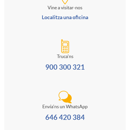
a
d
r
l
Vine a visitar-nos
n
Localitza una oficina
p
a
m
t
a
e
d
u
i
l
r
Truca'ns
e
l
i
900 300 321
e
s
a
s
d
s
o
r
i
c
Envía'ns un WhatsApp
n
i
646 420 384
o
o