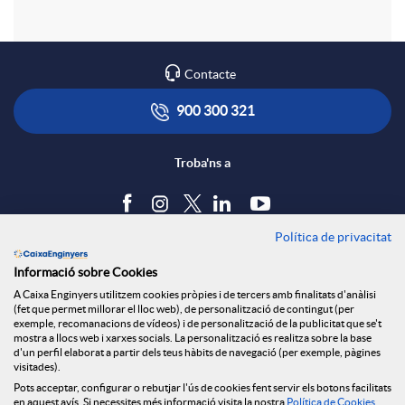
a
o
m
n
l
Contacte
a
t
900 300 321
i
a
Troba'ns a
z
c
a
Política de privacitat
Blog
t
Informació sobre Cookies
Tauler d'anuncis
d
A Caixa Enginyers utilitzem cookies pròpies i de tercers amb finalitats d'anàlisi
Política de cookies
(fet que permet millorar el lloc web), de personalització de contingut (per
Avís legal
exemple, recomanacions de vídeos) i de personalització de la publicitat que se't
o
mostra a llocs web i xarxes socials. La personalització es realitza sobre la base
Seguretat Online
a
d'un perfil elaborat a partir dels teus hàbits de navegació (per exemple, pàgines
Privacitat
visitades).
Pots acceptar, configurar o rebutjar l'ús de cookies fent servir els botons facilitats
Canal denúncies
en aquest avís. Si necessites més informació visita la nostra
Política de Cookies
.