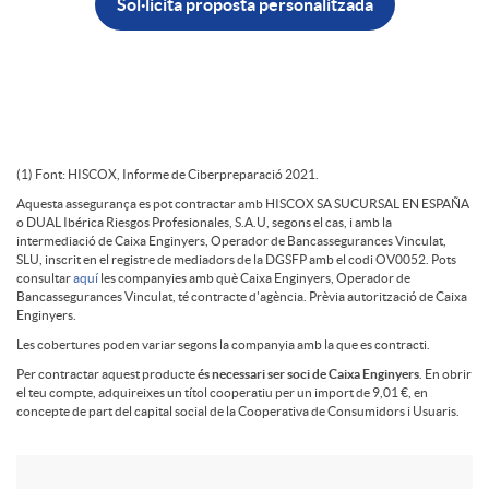
s
o
Sol·licita proposta personalitzada
i
o
t
z
r
ó
P
a
e
(1) Font: HISCOX, Informe de Ciberpreparació 2021.
Aquesta assegurança es pot contractar amb HISCOX SA SUCURSAL EN ESPAÑA
n
o DUAL Ibérica Riesgos Profesionales, S.A.U, segons el cas, i amb la
i
intermediació de Caixa Enginyers, Operador de Bancassegurances Vinculat,
s
SLU, inscrit en el registre de mediadors de la DGSFP amb el codi OV0052. Pots
S
consultar
aquí
les companyies amb què Caixa Enginyers, Operador de
Bancassegurances Vinculat, té contracte d'agència. Prèvia autorització de Caixa
e
p
Enginyers.
Les cobertures poden variar segons la companyia amb la que es contracti.
o
l
Per contractar aquest producte
és necessari ser soci de Caixa Enginyers
. En obrir
u
el teu compte, adquireixes un títol cooperatiu per un import de 9,01 €, en
concepte de part del capital social de la Cooperativa de Consumidors i Usuaris.
l
e
e