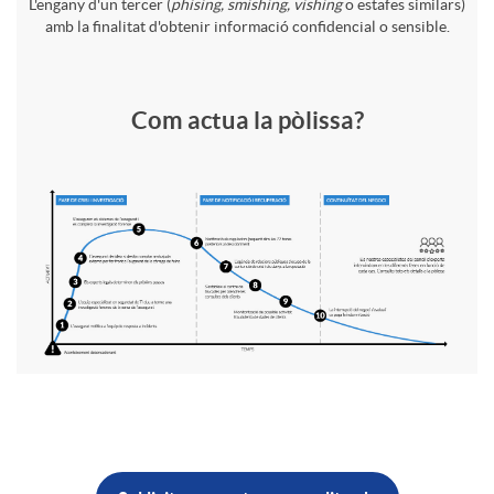
a
L'engany d'un tercer (
phising, smishing, vishing
o estafes similars)
amb la finalitat d'obtenir informació confidencial o sensible.
v
n
a
G
Com actua la pòlissa?
i
l
r
d
a
á
a
p
f
d
o
i
e
B
l
c