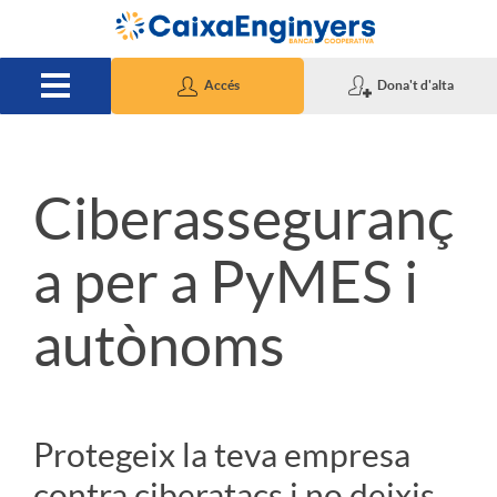
Salta al contingut principal
Accés
Dona't d'alta
S
Ciberasseguranç
l
a per a PyMES i
autònoms
i
d
Protegeix la teva empresa
e
contra ciberatacs i no deixis