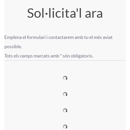
i
A
T
g
Sol·licita'l ara
s
c
p
í
a
t
Emplena el formulari i contactarem amb tu el més aviat 
i
l
t
F
F
l
possible.

a
Tots els camps marcats amb * són obligatoris.
t
i
u
o
o
H
a
c
l
r
r
i
r
a
o
m
m
s
p
c
c
u
u
c