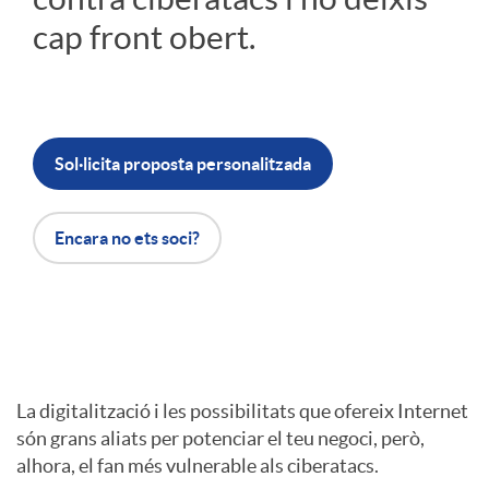
cap front obert.
r
C
Sol·licita proposta personalitzada
i
Encara no ets soci?
b
e
I
r
La digitalització i les possibilitats que ofereix Internet
són grans aliats per potenciar el teu negoci, però,
n
alhora, el fan més vulnerable als ciberatacs.
a