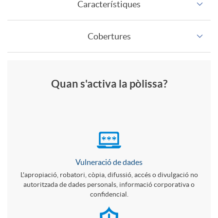
Característiques
P
r
n
Cobertures
e
a
ç
Com funciona
s
s
C
Quan s'activa la pòlissa?
a
A
t
s
u
p
a
e
a
l
n
Vulneració de dades
g
n
L'apropiació, robatori, còpia, difussió, accés o divulgació no
autoritzada de dades personals, informació corporativa o
i
y
confidencial.
u
d