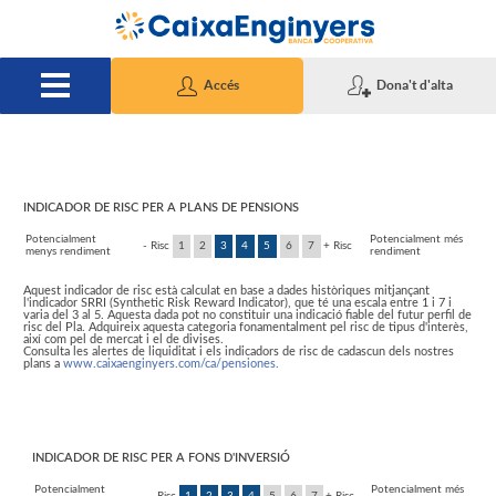
Salta al contingut principal
Accés
Dona't d'alta
I
I
INDICADOR DE RISC PER A PLANS DE PENSIONS
Potencialment
Potencialment més
- Risc
1
2
3
4
5
6
7
+ Risc
menys rendiment
rendiment
n
n
Aquest indicador de risc està calculat en base a dades històriques mitjançant
l'indicador SRRI (Synthetic Risk Reward Indicator), que té una escala entre 1 i 7 i
varia del 3 al 5. Aquesta dada pot no constituir una indicació fiable del futur perfil de
i
d
risc del Pla. Adquireix aquesta categoria fonamentalment pel risc de tipus d'interès,
així com pel de mercat i el de divises.
Consulta les alertes de liquiditat i els indicadors de risc de cadascun dels nostres
plans a
www.caixaenginyers.com/ca/pensiones.
c
i
I
INDICADOR DE RISC PER A FONS D'INVERSIÓ
c
i
Potencialment
Potencialment més