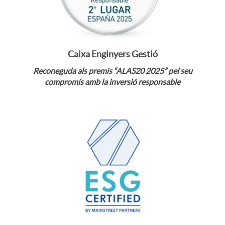
S
e
r
G
m
Veure notícia
o
Caixa Enginyers Gestió
D
i
Reconeguda als premis “ALAS20 2025” pel seu
compromís amb la inversió responsable
P
C
o
r
s
e
l
m
a
i
Veure notícia