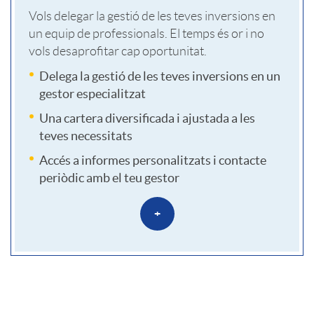
d
a
n
Vols delegar la gestió de les teves inversions en
a
un equip de professionals. El temps és or i no
r
vols desaprofitar cap oportunitat.
s
t
P
Delega la gestió de les teves inversions en un
o
gestor especialitzat
e
e
Una cartera diversificada i ajustada a les
e
i
teves necessitats
s
Accés a informes personalitzats i contacte
r
periòdic amb el teu gestor
n
o
s
+
v
r
o
e
a
T
n