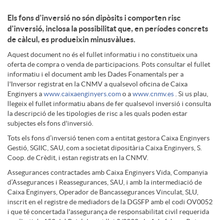
l
a
Els fons d'inversió no són dipòsits i comporten risc
D
d'inversió, inclosa la possibilitat que, en períodes concrets
a
n
de càlcul, es produeixin minusvàlues.
Aquest document no és el fullet informatiu i no constitueix una
i
n
oferta de compra o venda de participacions. Pots consultar el fullet
d
informatiu i el document amb les Dades Fonamentals per a
l'Inversor registrat en la CNMV a qualsevol oficina de Caixa
s
d
Enginyers a
www.caixaenginyers.com
o a
www.cnmv.es
. Si us plau,
i
llegeix el fullet informatiu abans de fer qualsevol inversió i consulta
la descripció de les tipologies de risc a les quals poden estar
c
i
subjectes els fons d'inversió.
n
Tots els fons d’inversió tenen com a entitat gestora Caixa Enginyers
Gestió, SGIIC, SAU, com a societat dipositària Caixa Enginyers, S.
l
n
Coop. de Crèdit, i estan registrats en la CNMV.
g
Assegurances contractades amb Caixa Enginyers Vida, Companyia
a
d’Assegurances i Reassegurances, SAU, i amb la intermediació de
g
B
Caixa Enginyers, Operador de Bancassegurances Vinculat, SLU,
inscrit en el registre de mediadors de la DGSFP amb el codi OV0052
i que té concertada l'assegurança de responsabilitat civil requerida