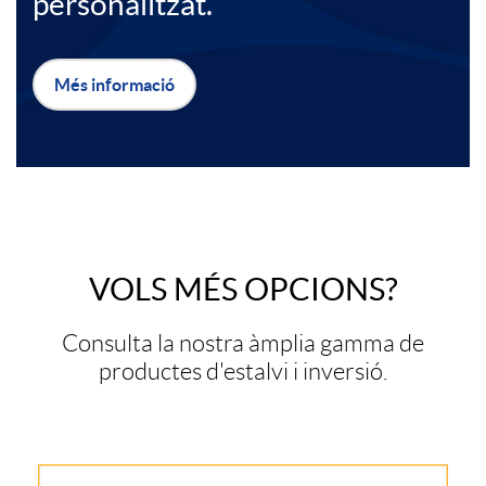
n
personalitzat.
r
i
Més informació
v
d
i
a
T
c
d
VOLS MÉS OPCIONS?
e
i
e
Consulta la nostra àmplia gamma de
x
productes d'estalvi i inversió.
o
s
t
s