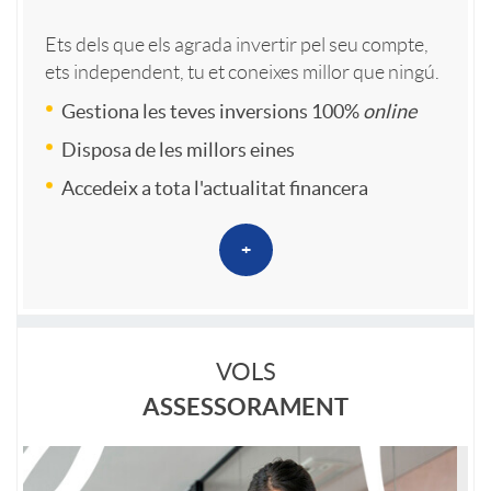
B
s
s
a
d
Ets dels que els agrada invertir pel seu compte,
d
e
a
ets independent, tu et coneixes millor que ningú.
o
c
r
Gestiona les teves inversions 100%
online
e
n
n
Disposa de les millors eines
n
i
o
Accedeix a tota l'actualitat financera
t
s
c
a
o
i
+
a
a
l
n
n
s
P
R
s
v
VOLS
V
ASSESSORAMENT
e
e
a
e
i