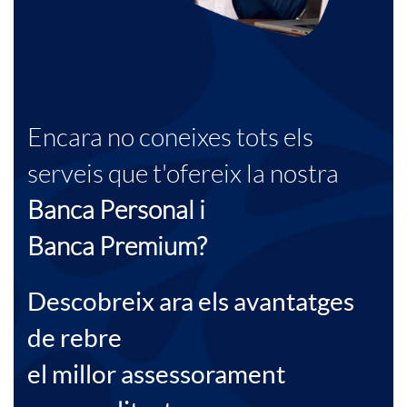
a
o
e
l
c
n
a
i
a
Encara no coneixes tots els
m
o
serveis que t'ofereix la nostra
l
Banca Personal
i
á
n
Banca Premium?
s
s
Descobreix ara els avantatges
s
de rebre
a
el millor assessorament
e