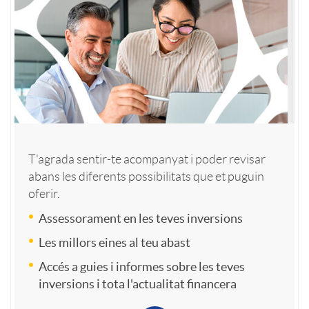
r
c
n
r
t
s
u
i
s
a
o
a
d
o
l
n
d
a
r
T'agrada sentir-te acompanyat i poder revisar
i
a
abans les diferents possibilitats que et puguin
r
d
i
oferir.
c
l
Assessorament en les teves inversions
o
e
n
Les millors eines al teu abast
i
Accés a guies i informes sobre les teves
i
d
s
inversions i tota l'actualitat financera
a