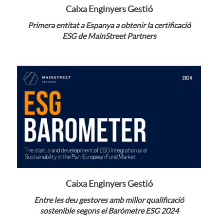
n
Caixa Enginyers Gestió
o
Primera entitat a Espanya a obtenir la certificació
d
ESG de MainStreet Partners
s
i
B
n
a
g
n
B
Veure notícia
c
Caixa Enginyers Gestió
a
Entre les deu gestores amb millor qualificació
a
sostenible segons el Baròmetre ESG 2024