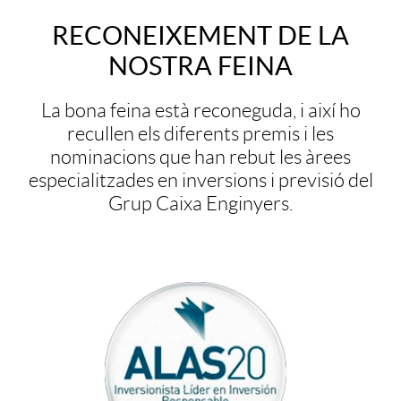
r
d
RECONEIXEMENT DE LA
e
a
s
NOSTRA FEINA
o
x
l
La bona feina està reconeguda, i així ho
o
recullen els diferents premis i les
t
nominacions que han rebut les àrees
r
especialitzades en inversions i previsió del
Grup Caixa Enginyers.
o
c
i
o
P
n
n
r
t