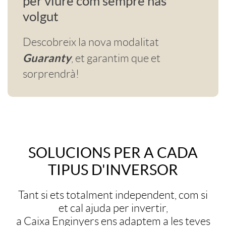
per viure com sempre has
a
B
n
g
a
volgut
e
l
n
n
a
q
e
c
Descobreix la nova modalitat
n
i
t
Guaranty
, et garantim que et
i
n
u
n
c
sorprendrà!
é
c
e
d
c
i
é
e
r
a
n
T
a
a
e
r
s
SOLUCIONS PER A CADA
i
c
i
e
d
P
r
TIPUS D'INVERSOR
i
o
c
i
d
x
Tant si ets totalment independent, com si
e
e
o
c
b
et cal ajuda per invertir,
o
o
o
a Caixa Enginyers ens adaptem a les teves