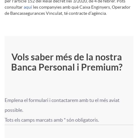
i
B
per l'article 152 del Reial decret llei 3/2020, de 4 de febrer. Pots
a
consultar
aquí
les companyies amb què Caixa Enginyers, Operador
de Bancassegurances Vinculat, té contracte d’agència.
m
a
n
e
n
c
F
T
Vols saber més de la nostra
r
c
a
Banca Personal i Premium?
o
i
b
a
P
r
t
a
P
Emplena el formulari i contactarem amb tu el més aviat 
e
F
F
m
u
possible.

n
e
Tots els camps marcats amb * són obligatoris.
r
o
o
u
l