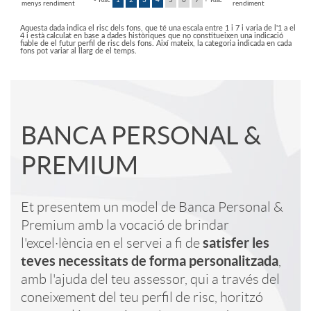
- Risc
1
2
3
4
5
6
7
+ Risc
menys rendiment
rendiment
n
a
Aquesta dada indica el risc dels fons, que té una escala entre 1 i 7 i varia de l'1 a el
4 i està calculat en base a dades històriques que no constitueixen una indicació
fiable de el futur perfil de risc dels fons. Així mateix, la categoria indicada en cada
d
fons pot variar al llarg de el temps.
d
i
o
BANCA PERSONAL &
A
T
c
PREMIUM
r
p
e
a
Et presentem un model de Banca Personal &
d
Premium amb la vocació de brindar
l
x
d
satisfer les
l'excel·lència en el servei a fi de
e
teves necessitats de forma personalitzada
,
i
t
o
amb l'ajuda del teu assessor, qui a través del
coneixement del teu perfil de risc, horitzó
r