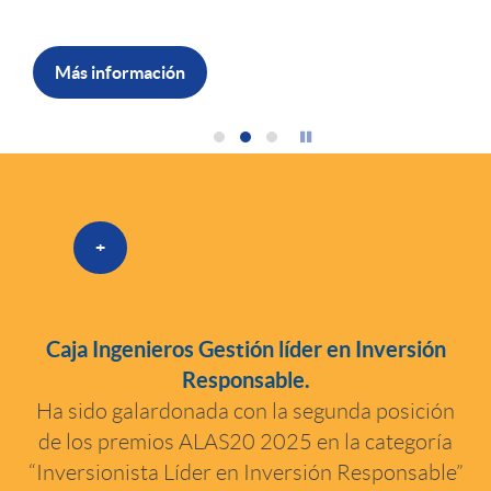
Más información
D
+
e
s
Caja Ingenieros Gestión líder en Inversión
Responsable.
t
Ha sido galardonada con la segunda posición
de los premios ALAS20 2025 en la categoría
“Inversionista Líder en Inversión Responsable”
a