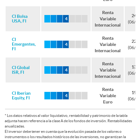
n
o
Renta
24,
CI Bolsa
Variable
USA, FI
d
(06/0
Internacional
n
Renta
CI
22,
o
Emergentes,
Variable
d
(06/0
FI
Internacional
s
Renta
o
13,
CI Global
Variable
ISR, FI
(06/0
Internacional
s
Renta
19,
CI Iberian
Variable
Equity, FI
(06/0
Euro
* Los datos relativos al valor liquidativo, rentabilidad y patrimonio de la tabla
adjunta hacen referencia a la clase A de los fondos de inversión. Rentabilidades
D
anualizadas.
El inversor debe tener en cuenta que la evolución pasada de los valores o
instrumentos o los resultados históricos de las inversiones, no garantizan la