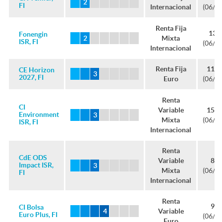
o
s
FI
Internacional
(06/0
e
s
S
Renta Fija
13,
Fonengin
n
t
Mixta
s
ISR, FI
(06/0
f
Internacional
2
d
r
Renta Fija
111,
CE Horizon
t
o
2027, FI
Euro
(06/0
0
o
o
Renta
r
CI
n
Variable
157,
Environment
Mixta
(06/0
ISR, FI
s
s
Internacional
o
d
Renta
CdE ODS
Variable
8,8
f
Impact ISR,
s
Mixta
(06/0
o
FI
Internacional
o
f
Renta
s
9,7
CI Bolsa
Variable
Euro Plus, FI
(06/0
Euro