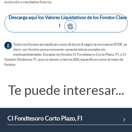
evolución o resultados futuros.
i
Descarga aquí los Valores Liquidativos de los Fondos Clase
s
I
c
Todos los fondos se clasifican como Artículo 8 según la normativa SFDR, es
decir, son fondos que promueven características sociales y/o
P
medioambientales. Excepto los fondos CI Fondtesoro Corto Plazo, FI, y CI
Gestión Dinámica, FI, que no tienen criterios ASG específicos como el resto de
l
fondos.
i
a
T
T
Te puede interesar...
e
i
e
í
A
m
CI Fondtesoro Corto Plazo, FI
p
t
r