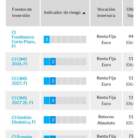
e
t
A
N
Fondos de
Vocación
Últim
Indicador de riesgo
a
inversión
inversora
liqui
s
u
n
u
CI
l
Renta Fija
941,
Fondtesoro
t
l
Corto Plazo,
Euro
(06/0
c
FI
e
l
Renta Fija
112,
CI CIMS
r
o
2026, FI
l
Euro
(06/0
s
a
Renta Fija
116,
CI CIMS
o
N
2027, FI
a
Euro
(06/0
t
A
Renta Fija
112,
CI CIMS
s
u
2027 2E, FI
Euro
(06/0
n
r
L
Retorno
116,
CI Gestión
f
e
Dinámica, FI
Absoluto
(05/0
u
o
A
Renta Fija
738,
CI Premier,