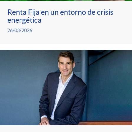
Renta Fija en un entorno de crisis
o
energética
26/03/2026
n
ó
m
i
c
a