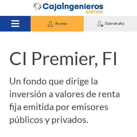
Saltar al contenido principal
Acceso
Date de alta
CI Premier, FI
I
Carteras Modelo
Universal
n
Un fondo que dirige la
Replica tu estrategia de
i
inversión a valores de renta
inversión según tus
fija emitida por emisores
c
preferencias
públicos y privados.
i
Sin coste añadido