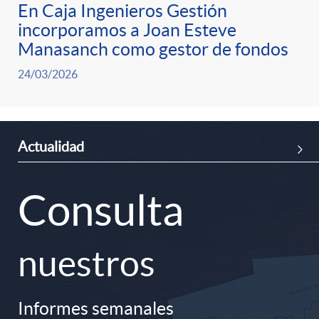
En Caja Ingenieros Gestión
incorporamos a Joan Esteve
s
Manasanch como gestor de fondos
24/03/2026
<
/
Actualidad
I
h
n
Consulta
2
f
nuestros
>
o
N
Informes semanales