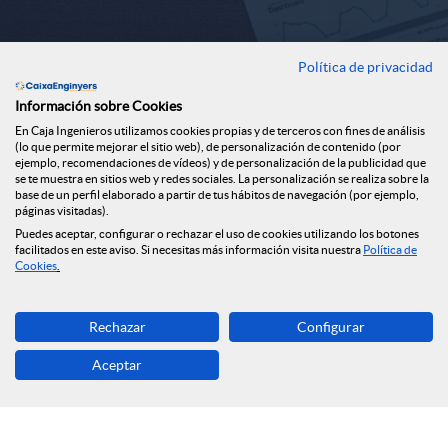
r
o
Política de privacidad
m
t
Información sobre Cookies
En Caja Ingenieros utilizamos cookies propias y de terceros con fines de análisis
e
(lo que permite mejorar el sitio web), de personalización de contenido (por
ejemplo, recomendaciones de vídeos) y de personalización de la publicidad que
i
se te muestra en sitios web y redes sociales. La personalización se realiza sobre la
base de un perfil elaborado a partir de tus hábitos de navegación (por ejemplo,
s
páginas visitadas).
c
Puedes aceptar, configurar o rechazar el uso de cookies utilizando los botones
facilitados en este aviso. Si necesitas más información visita nuestra
Política de
s
Cookies
.
i
Rechazar
Configurar
e
a
Aceptar
m
s
Contacto