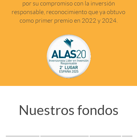
por su compromiso con la inversión
responsable, reconocimiento que ya obtuvo
c
como primer premio en 2022 y 2024.
a
d
o
m
N
T
Nuestros fondos
e
u
í
d