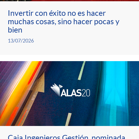
Invertir con éxito no es hacer
a
<
c
muchas cosas, sino hacer pocas y
bien
s
h
i
13/07/2026
e
2
a
c
>
s
o
N
n
o
ó
t
Caja Ingenieros Gestión, nominada