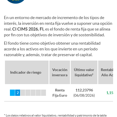
i
2
En un entorno de mercado de incremento de los tipos de
interés, la inversión en renta fija vuelve a suponer una opción
n
6
real.
CI CIMS 2026, FI,
es el fondo de renta fija que se alinea
por fin con tus objetivos de inversión y de sostenibilidad.
El fondo tiene como objetivo obtener una rentabilidad
v
acorde a los activos en los que invierte en un período
razonable y, además, tratar de preservar el capital.
e
Vocación
Último valor
Rentabili
Indicador de riesgo
inversora
liquidativo*
Año Actu
r
Renta
112,23796
1,15%
s
Fija Euro
(06/08/2026)
i
*
Los datos relativos al valor liquidativo, rentabilidad y patrimonio de la tabla