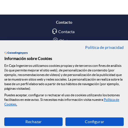
n
r
n
o
a
e
f
Contacto
P
t
i
Contacta
s
i
Oficinas
e
ó
Política de privacidad
m
Encuéntranos en
a
c
Información sobre Cookies
r
n
e
En Caja Ingenieros utilizamos cookies propias y de terceros con fines de análisis
Blog
(lo que permite mejorar el sitio web), de personalización de contenido (por
ejemplo, recomendaciones de vídeos) y de personalización de la publicidad que
n
h
i
Social
se te muestra en sitios web y redes sociales. La personalización se realiza sobre la
v
r
base de un perfil elaborado a partir de tus hábitos de navegación (por ejemplo,
páginas visitadas).
Tablón de anuncios
i
a
Puedes aceptar, configurar o rechazar el uso de cookies utilizando los botones
c
Seguridad Online
facilitados en este aviso. Si necesitas más información visita nuestra
Política de
o
C
Cookies
.
d
s
a
Descarga ahora
l
I
Rechazar
Configurar
Banca MOBILE