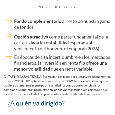
0
s
Preservar el capital
2
Fondo complementario
al resto de nuestra gama
de fondos.
6
Opción atractiva
como parte fundamental de la
cartera dada la rentabilidad esperada al
vencimiento del horizonte temporal (2026).
En épocas de alta incertidumbre en los mercados
financieros, la inversión en renta fija ofrece
una
menor volatilidad
que en renta variable.
(2) TAE NO GARANTIZADA. Estimación realizada para una inversión mantenida
desde el 28/04/2023 y hasta vencimiento el 30/11/2026. La rentabilidad que se
pudiera obtener finalmente podría ser distinta como consecuencia de los
cambios que pudieran producirse en los activos mantenidos en cartera o de la
evolución de mercado de los tipos de interés y del crédito de los emisores.
¿A quién va dirigido?
A