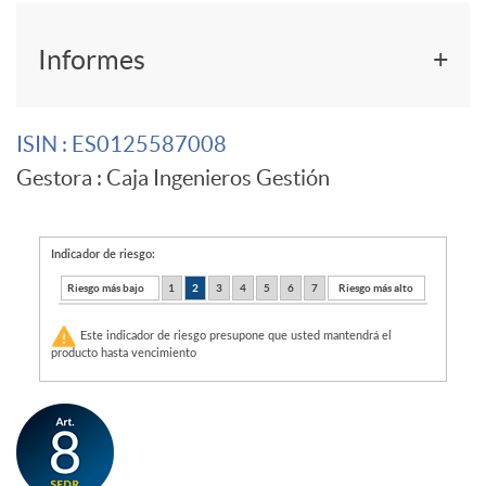
F
r
Informes
o
C
ISIN
: ES0125587008
Gestora
: Caja Ingenieros Gestión
n
I
d
M
Indicador de riesgo:
Riesgo más bajo
1
2
3
4
5
6
7
Riesgo más alto
o
S
Este indicador de riesgo presupone que usted mantendrá el
producto hasta vencimiento
d
2
e
0