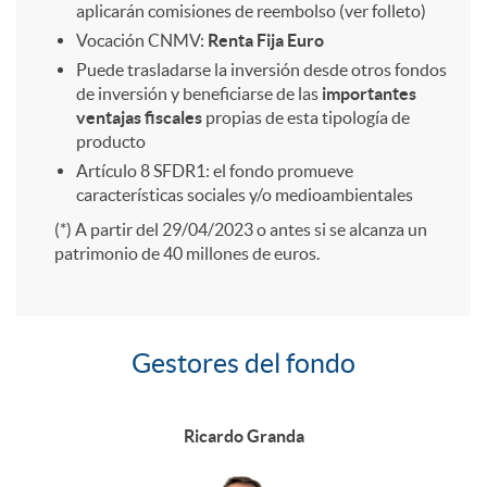
aplicarán comisiones de reembolso (ver folleto)
s
n
2
Vocación CNMV:
Renta Fija Euro
o
í
Puede trasladarse la inversión desde otros fondos
de inversión y beneficiarse de las
importantes
i
i
6
n
s
ventajas fiscales
propias de esta tipología de
producto
ó
Artículo 8 SFDR1: el fondo promueve
b
e
t
características sociales y/o medioambientales
(*) A partir del 29/04/2023 o antes si se alcanza un
n
i
s
i
patrimonio de 40 millones de euros.
d
l
a
c
Gestores del fondo
G
e
i
n
a
e
Ricardo Granda
t
d
i
s