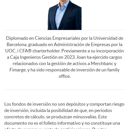
a
0
6
r
2
Diplomado en Ciencias Empresariales por la Universidad de
d
Barcelona, graduado en Administración de Empresas por la
6
UOC, i CFA® charterholder. Previamente a su incorporación
a Caja Ingenieros Gestión en 2023, Joan ha ejercido cargos
o
relacionados con la gestión de activos a Merchbanc y
Fimarge, y ha sido responsable de inversión de un family
office.
G
A
D
r
Los fondos de inversión no son depósitos y comportan riesgo
de inversión, incluida la posibilidad de que, en periodos
p
i
a
concretos de cálculo, se produzcan minusvalías. Este
documento no es el folleto informativo y no constituye una