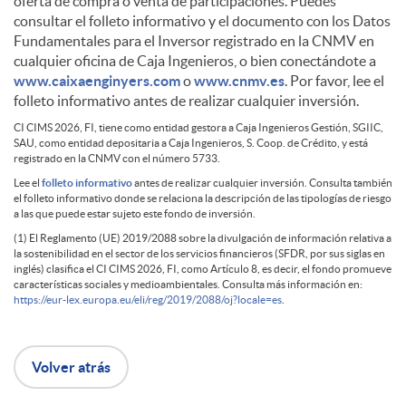
oferta de compra o venta de participaciones. Puedes
l
s
n
consultar el folleto informativo y el documento con los Datos
Fundamentales para el Inversor registrado en la CNMV en
cualquier oficina de Caja Ingenieros, o bien conectándote a
i
c
d
www.caixaenginyers.com
o
www.cnmv.es
. Por favor, lee el
folleto informativo antes de realizar cualquier inversión.
c
l
CI CIMS 2026, FI, tiene como entidad gestora a Caja Ingenieros Gestión, SGIIC,
a
SAU, como entidad depositaria a Caja Ingenieros, S. Coop. de Crédito, y está
D
registrado en la CNMV con el número 5733.
a
a
Lee el
folleto informativo
antes de realizar cualquier inversión. Consulta también
y
el folleto informativo donde se relaciona la descripción de las tipologías de riesgo
i
a las que puede estar sujeto este fondo de inversión.
(1) El Reglamento (UE) 2019/2088 sobre la divulgación de información relativa a
c
i
J
la sostenibilidad en el sector de los servicios financieros (SFDR, por sus siglas en
s
inglés) clasifica el CI CIMS 2026, FI, como Artículo 8, es decir, el fondo promueve
características sociales y medioambientales. Consulta más información en:
i
m
https://eur-lex.europa.eu/eli/reg/2019/2088/oj?locale=es
.
o
c
o
e
a
Volver atrás
b
l