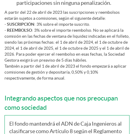
a
n
participaciones sin ninguna penalización.
l
A partir del 22 de abril de 2023 las suscripciones y reembolsos
estarán sujetos a comisiones, según el siguiente detalle:
c
v
- SUSCRIPCIÓN
: 3% sobre el importe suscrito.
- REEMBOLSO
e
: 3% sobre el importe reembolso. No se aplicará la
comisión en las fechas de ventana de liquidez indicadas en el folleto,
i
i
siendo las próximas fechas: el 1 de abril de 2024, el 1 de octubre de
2024, el 1 de abril de 2025, el 1 de octubre de 2025 y el 1 de abril de
2026. Para poder ejercer el reembolso en esas fechas, la Sociedad
o
e
Gestora exigirá un preaviso de 5 días hábiles.
También a partir del 1 de abril de 2023 el fondo empezará a aplicar
comisiones de gestión y depositaría, 0,50% y 0,10%
respectivamente, de forma anual.
n
r
Integrando aspectos que nos preocupan
e
t
como sociedad
s
e
El fondo mantendrá el ADN de Caja Ingenieros al
clasificarse como Artículo 8 según el Reglamento