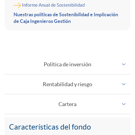
Informe Anual de Sostenibilidad
f
d
Nuestras políticas de Sostenibilidad e Implicación
de Caja Ingenieros Gestión
o
i
F
r
r
Política de inversión
o
m
i
Rentabilidad y riesgo
n
a
g
Cartera
d
c
i
o
Características del fondo
i
d
A
C