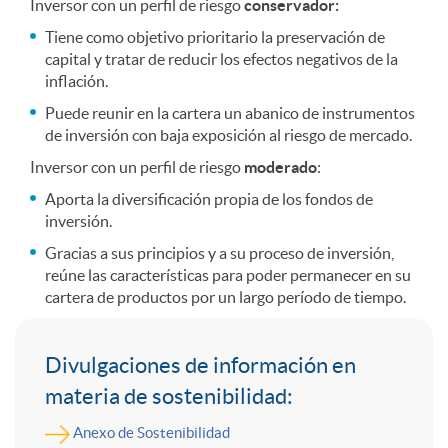
Inversor con un perfil de riesgo
conservador:
q
Tiene como objetivo prioritario la preservación de
capital y tratar de reducir los efectos negativos de la
inflación.
u
Puede reunir en la cartera un abanico de instrumentos
de inversión con baja exposición al riesgo de mercado.
i
Inversor con un perfil de riesgo
moderado
:
Aporta la diversificación propia de los fondos de
inversión.
e
Gracias a sus principios y a su proceso de inversión,
reúne las características para poder permanecer en su
n
cartera de productos por un largo período de tiempo.
I
v
Divulgaciones de información en
materia de sostenibilidad:
n
a
Anexo de Sostenibilidad