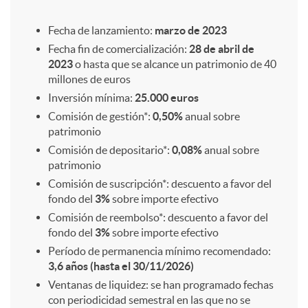
d
o
o
p
a
Fecha de lanzamiento:
marzo de 2023
Fecha fin de comercialización:
28 de abril de
e
2023
o hasta que se alcance un patrimonio de 40
n
C
l
r
millones de euros
Inversión mínima:
25.000 euros
i
s
I
i
a
Comisión de gestión*:
0,50%
anual sobre
patrimonio
Comisión de depositario*:
0,08%
anual sobre
n
o
M
c
c
patrimonio
Comisión de suscripción*: descuento a favor del
v
fondo del
3%
sobre importe efectivo
s
S
a
t
Comisión de reembolso*: descuento a favor del
fondo del
3%
sobre importe efectivo
e
t
2
c
e
Período de permanencia mínimo recomendado:
3,6 años (hasta el 30/11/2026)
r
Ventanas de liquidez: se han programado fechas
e
0
i
r
con periodicidad semestral en las que no se