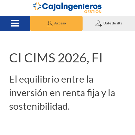
Saltar al contenido principal
Acceso
Date de alta
S
CI CIMS 2026, FI
l
El equilibrio entre la
i
inversión en renta fija y la
sostenibilidad.
d
e