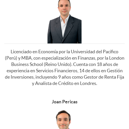
s
a
a
d
C
t
l
d
a
I
o
l
C
d
M
Licenciado en Economía por la Universidad del Pacífico
(Perú) y MBA, con especialización en Finanzas, por la London
r
e
Business School (Reino Unido). Cuenta con 18 años de
I
a
S
experiencia en Servicios Financieros, 14 de ellos en Gestión
de Inversiones, incluyendo 9 años como Gestor de Renta Fija
R
y Analista de Crédito en Londres.
M
2
s
i
Joan Pericas
S
0
c
2
2