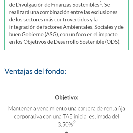
a
e
1
de Divulgación de Finanzas Sostenibles
. Se
realizará una combinación entre las exclusiones
de los sectores más controvertidos y la
n
l
integración de factores Ambientales, Sociales y de
buen Gobierno (ASG), con un foco en el impacto
i
C
en los Objetivos de Desarrollo Sostenible (ODS).
d
I
Ventajas del fondo:
a
M
Objetivo:
d
S
Mantener a vencimiento una cartera de renta fija
corporativa con una TAE inicial estimada del
a
2
2
3,50%
+