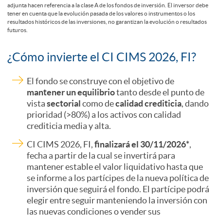
adjunta hacen referencia a la clase A de los fondos de inversión. El inversor debe
tener en cuenta que la evolución pasada de los valores o instrumentos o los
ó
resultados históricos de las inversiones, no garantizan la evolución o resultados
futuros.
n
¿Cómo invierte el CI CIMS 2026, FI?
A
C
El fondo se construye con el objetivo de
d
mantener un equilibrio
tanto desde el punto de
p
o
vista
sectorial
como de
calidad crediticia
, dando
e
prioridad (>80%) a los activos con calidad
crediticia media y alta.
l
m
t
CI CIMS 2026, FI,
finalizará el 30/11/2026*
,
fecha a partir de la cual se invertirá para
i
o
mantener estable el valor liquidativo hasta que
a
se informe a los partícipes de la nueva política de
inversión que seguirá el fondo. El partícipe podrá
c
i
elegir entre seguir manteniendo la inversión con
l
las nuevas condiciones o vender sus