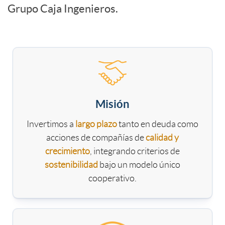
t
Grupo Caja Ingenieros.
a
g
u
n
e
V
l
i
s
a
o
Misión
d
t
Invertimos a
largo plazo
tanto en deuda como
l
n
acciones de compañías de
calidad y
a
i
crecimiento
, integrando criterios de
o
u
sostenibilidad
bajo un modelo único
cooperativo.
d
ó
r
e
a
n