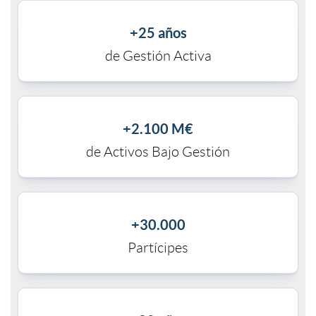
s
a
p
+25 años
de Gestión Activa
u
n
o
l
i
C
+2.100 M€
de Activos Bajo Gestión
t
d
I
a
a
G
+30.000
d
Partícipes
d
o
a