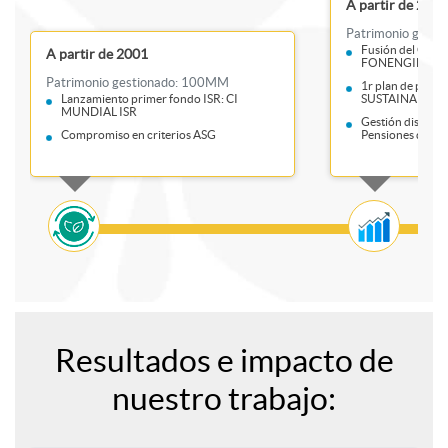
A partir de 2007
Patrimonio gest
a
d
Fusión del CI M
A partir de 2001
FONENGIN
Patrimonio gestionado: 100MM
1r plan de pens
Lanzamiento primer fondo ISR: CI
SUSTAINABILITY
c
e
MUNDIAL ISR
Gestión discreci
Compromiso en criterios ASG
Pensiones de CI 
i
l
o
t
n
i
R
Resultados e impacto de
e
e
nuestro trabajo:
e
s
m