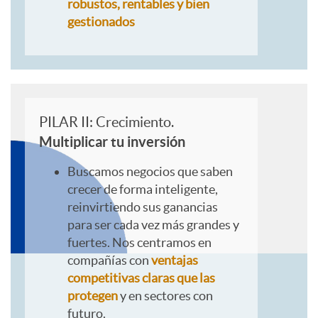
robustos, rentables y bien
gestionados
a
r
e
PILAR II: Crecimiento.
Multiplicar tu inversión
s
Buscamos negocios que saben
crecer de forma inteligente,
reinvirtiendo sus ganancias
f
para ser cada vez más grandes y
fuertes. Nos centramos en
i
compañías con
ventajas
competitivas claras que las
protegen
y en sectores con
l
futuro.