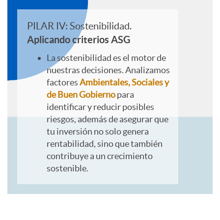
e
PILAR IV: Sostenibilidad.
Aplicando criterios ASG
i
La sostenibilidad es el motor de
nuestras decisiones. Analizamos
factores
Ambientales, Sociales y
n
de Buen Gobierno
para
identificar y reducir posibles
v
riesgos, además de asegurar que
tu inversión no solo genera
rentabilidad, sino que también
e
contribuye a un crecimiento
sostenible.
r
s