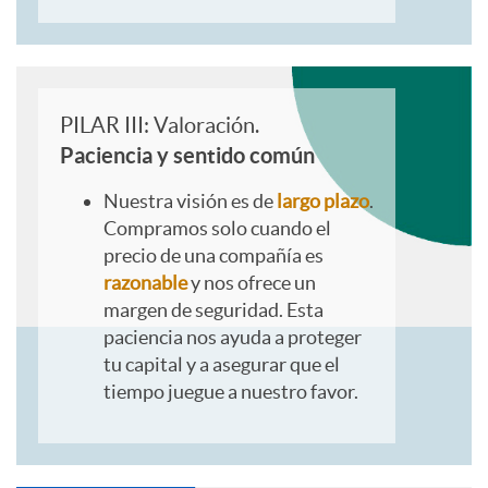
o
s
PILAR III: Valoración.
Paciencia y sentido común
o
Nuestra visión es de
largo plazo
.
Compramos solo cuando el
precio de una compañía es
f
razonable
y nos ofrece un
margen de seguridad. Esta
i
paciencia nos ayuda a proteger
tu capital y a asegurar que el
tiempo juegue a nuestro favor.
a
d