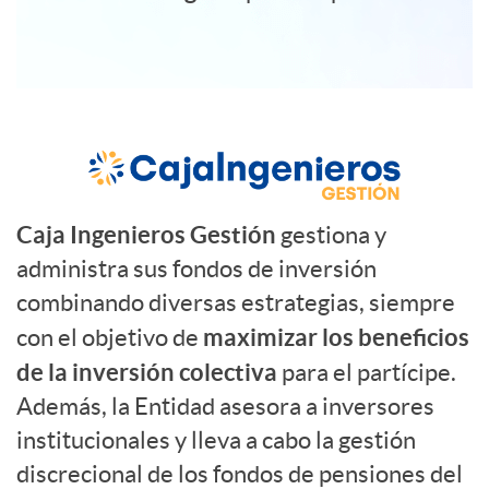
a
n
c
u
S
i
e
u
Caja Ingenieros Gestión
gestiona y
o
s
administra sus fondos de inversión
b
combinando diversas estrategias, siempre
n
t
maximizar los beneficios
con el objetivo de
t
de la inversión colectiva
para el partícipe.
e
r
Además, la Entidad asesora a inversores
í
institucionales y lleva a cabo la gestión
s
a
discrecional de los fondos de pensiones del