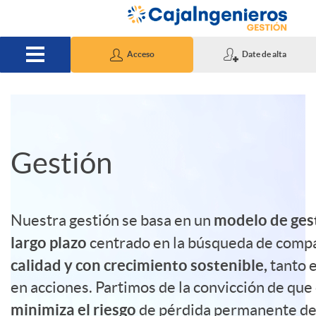
Saltar al contenido principal
Acceso
Date de alta
A
S
Gestión
p
l
l
i
modelo de gest
Nuestra gestión se basa en un
largo plazo
centrado en la búsqueda de comp
i
d
calidad y con crecimiento sostenible,
tanto 
en acciones. Partimos de la convicción de que
c
e
minimiza el riesgo
de pérdida permanente de 