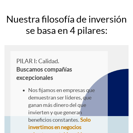
n
L
Nuestra filosofía de inversión
C
se basa en 4 pilares:
o
I
s
PILAR I: Calidad.
G
Buscamos compañías
4
excepcionales
P
Nos fijamos en empresas que
demuestran ser líderes, que
ganan más dinero del que
i
invierten y que generan
beneficios constantes.
Solo
l
invertimos en negocios