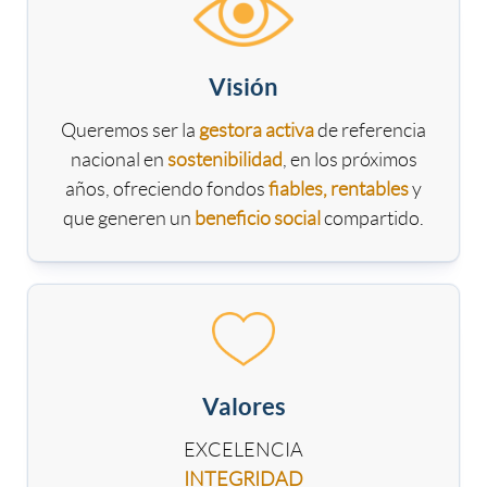
e
s
s
s
t
Visión
Queremos ser la
gestora activa
de referencia
C
r
nacional en
sostenibilidad
, en los próximos
años, ofreciendo fondos
fiables, rentables
y
I
a
que generen un
beneficio social
compartido.
G
g
e
Valores
s
EXCELENCIA
INTEGRIDAD