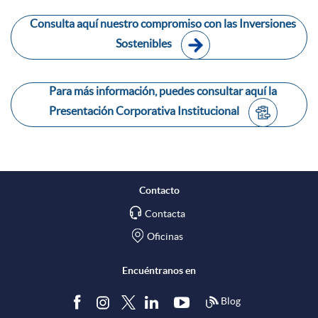
Consulta aquí nuestro compromiso con las Inversiones
i
Sostenibles
ó
Para más información, puedes consultar aquí la
Presentación Corporativa Institucional
n
Contacto
Contacta
Oficinas
Encuéntranos en
Blog