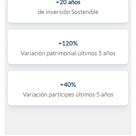
+20 años
s
de Inversión Sostenible
s
G
+120%
e
Variación patrimonial últimos 5 años
s
+40%
t
Variación partícipes últimos 5 años
i
ó