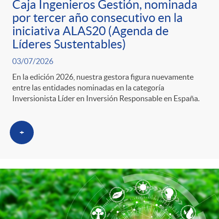
t
Caja Ingenieros Gestión, nominada
por tercer año consecutivo en la
e
iniciativa ALAS20 (Agenda de
Líderes Sustentables)
g
03/07/2026
En la edición 2026, nuestra gestora figura nuevamente
entre las entidades nominadas en la categoría
o
Inversionista Líder en Inversión Responsable en España.
r
+
i
a