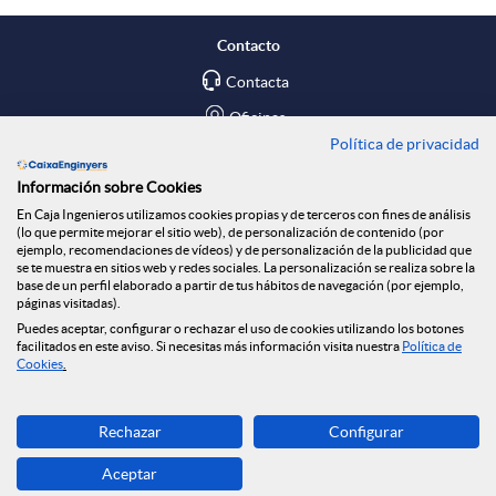
Contacto
Contacta
Oficinas
Política de privacidad
Encuéntranos en
Información sobre Cookies
En Caja Ingenieros utilizamos cookies propias y de terceros con fines de análisis
Blog
(lo que permite mejorar el sitio web), de personalización de contenido (por
ejemplo, recomendaciones de vídeos) y de personalización de la publicidad que
Social
se te muestra en sitios web y redes sociales. La personalización se realiza sobre la
base de un perfil elaborado a partir de tus hábitos de navegación (por ejemplo,
páginas visitadas).
Tablón de anuncios
Puedes aceptar, configurar o rechazar el uso de cookies utilizando los botones
Seguridad Online
facilitados en este aviso. Si necesitas más información visita nuestra
Política de
Cookies
.
Descarga ahora
Rechazar
Configurar
Banca MOBILE
Aceptar
© Caja Ingenieros 2026