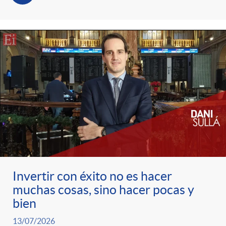
o
o
a
A
r
s
n
d
e
c
e
c
l
c
o
a
o
Invertir con éxito no es hacer
n
muchas cosas, sino hacer pocas y
F
n
bien
o
13/07/2026