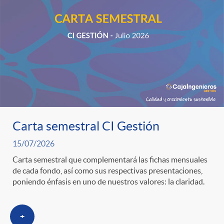
o
u
r
n
b
n
t
l
o
e
i
t
n
Carta semestral CI Gestión
c
15/07/2026
i
i
Carta semestral que complementará las fichas mensuales
a
de cada fondo, así como sus respectivas presentaciones,
c
poniendo énfasis en uno de nuestros valores: la claridad.
d
d
i
+