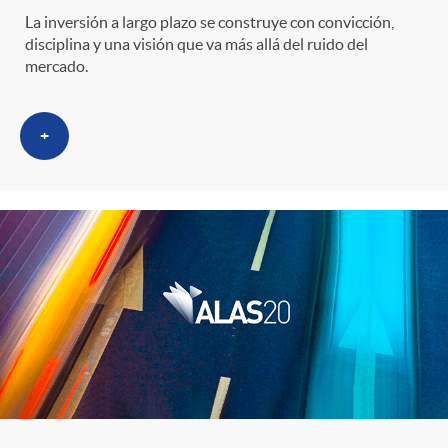
i
t
La inversión a largo plazo se construye con convicción,
m
disciplina y una visión que va más allá del ruido del
l
e
mercado.
i
t
n
+
c
r
i
a
o
d
s
C
o
a
s