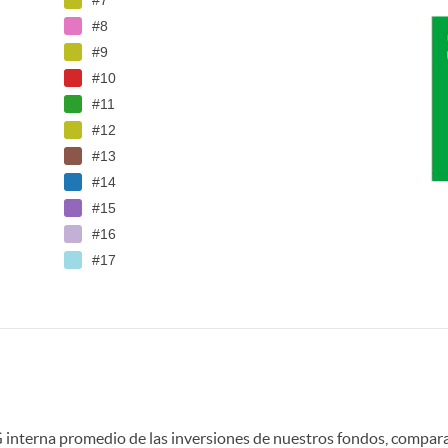
#7
a
#8
#9
#10
f
#11
#12
i
#13
#14
#15
c
#16
#17
o
m
e
SG interna promedio de las inversiones de nuestros fondos, compara