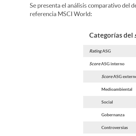
Se presenta el análisis comparativo del 
g
referencia MSCI World:
u
Categorías del
i
Rating
ASG
Score
ASG interno
m
Score
ASG extern
Medioambiental
i
Social
e
Gobernanza
Controversias
n