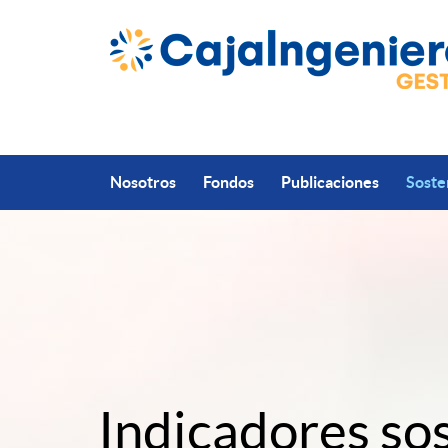
Saltar al contenido principal
Nosotros
Fondos
Publicaciones
Soste
A
C
p
a
Indicadores so
l
b