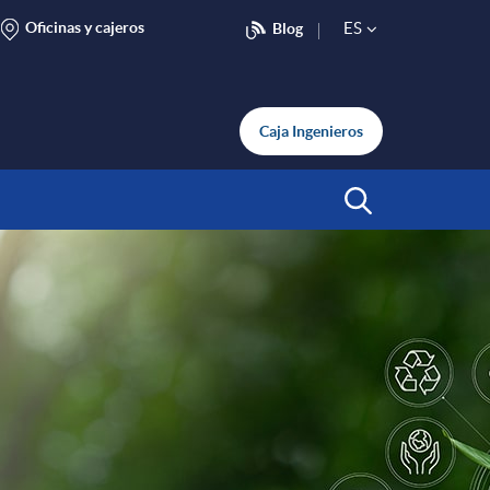
Oficinas y cajeros
ES
Blog
S
e
Caja Ingenieros
l
Abrir Buscar
e
c
t