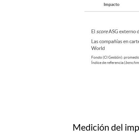
Impacto
t
El
score
ASG externo d
o
Las compañías en carte
World
S
Fondo (CI Gestión): promedio
Índice de referencia (
benchm
c
o
r
Medición del imp
i