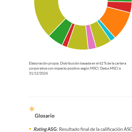
d
l
a
o
i
f
M
c
i
e
a
c
Elaboración propia. Distribución basada en el 62 % de la cartera
corporativa con impacto positivo según MSCI. Datos MSCI a
d
31/12/2024.
P
c
o
i
i
i
m
*
c
G
Glosario
e
o
e
Rating
ASG
: Resultado final de la calificación A