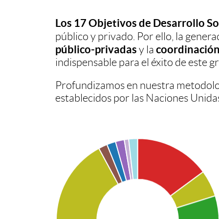
C
n
Los 17 Objetivos de Desarrollo So
o
público y privado. Por ello, la gener
público-privadas
coordinación
y la
g
n
indispensable para el éxito de este gr
Profundizamos en nuestra metodolog
t
establecidos por las Naciones Unida
e
n
A
G
i
p
r