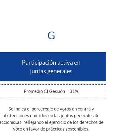
o
m
G
a
Participación activa en
juntas generales
Promedio CI Gestión = 31%
Se indica el porcentaje de votos en contra y
abstenciones emitidos en las juntas generales de
accionistas, reflejando el ejercicio de los derechos de
voto en favor de prácticas sostenibles.