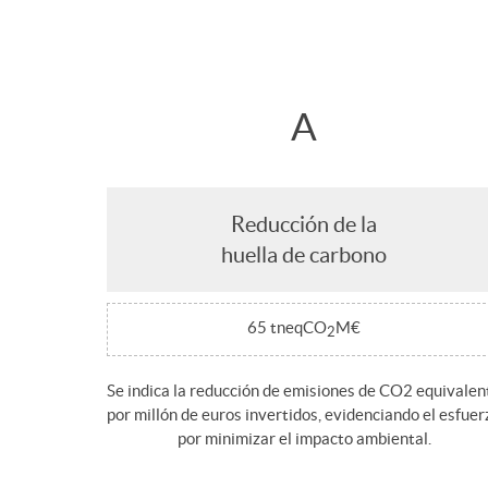
t
e
I
r
s
s
A
o
a
s
Reducción de la
K
n
o
huella de carbono
P
i
s
65 tneqCO
M€
2
I
d
t
Se indica la reducción de emisiones de CO2 equivalen
por millón de euros invertidos, evidenciando el esfuer
s
por minimizar el impacto ambiental.
a
e