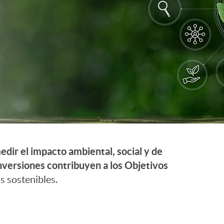
o
r
d
e
i
edir el impacto ambiental, social y de
d
nversiones contribuyen a los Objetivos
 sostenibles.
i