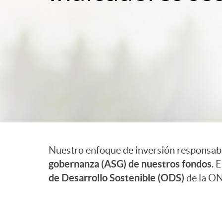
i
e
c
c
a
e
c
r
i
a
Nuestro enfoque de inversión responsabl
gobernanza (ASG) de nuestros fondos
. 
I
o
K
de Desarrollo Sostenible (ODS)
de la ON
n
n
P