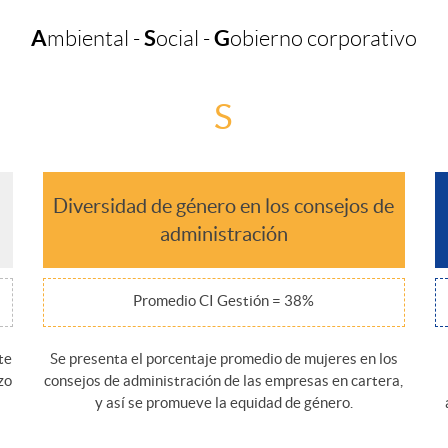
A
S
G
mbiental -
ocial -
obierno corporativo
S
Diversidad de género en los consejos de
administración
Promedio CI Gestión = 38%
te
Se presenta el porcentaje promedio de mujeres en los
zo
consejos de administración de las empresas en cartera,
y así se promueve la equidad de género.