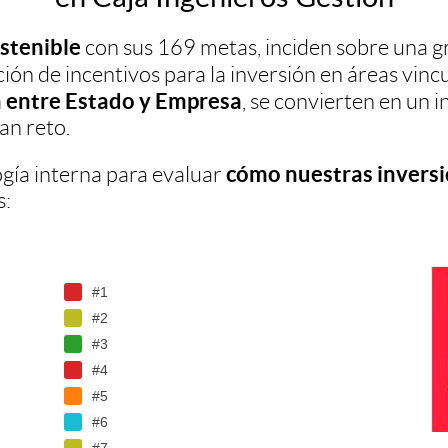
stenible
con sus 169 metas, inciden sobre una gr
ación de incentivos para la inversión en áreas vinc
 entre Estado y Empresa
, se convierten en un
an reto.
cómo nuestras inversi
ía interna para evaluar
s:
#1
#2
G
I
#3
#4
#5
r
#6