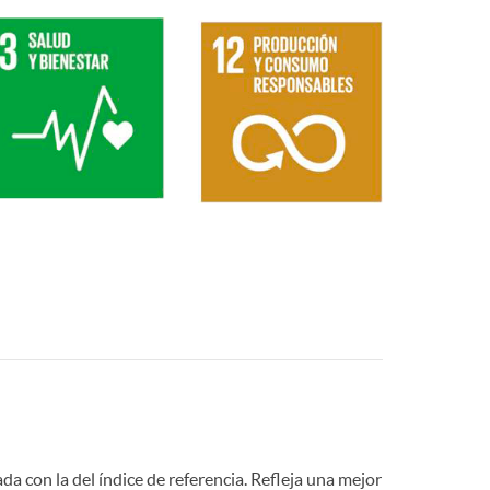
a
g
e
n
e
s
O
da con la del índice de referencia. Refleja una mejor