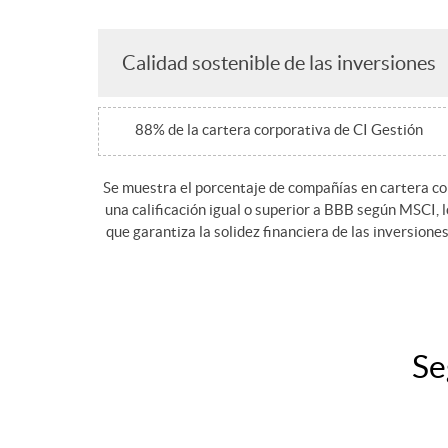
n
d
n
Calidad sostenible de las inversiones
e
a
i
88% de la cartera corporativa de CI Gestión
w
s
b
Se muestra el porcentaje de compañías en cartera c
una calificación igual o superior a BBB según MSCI, l
l
que garantiza la solidez financiera de las inversiones
e
s
Se
S
e