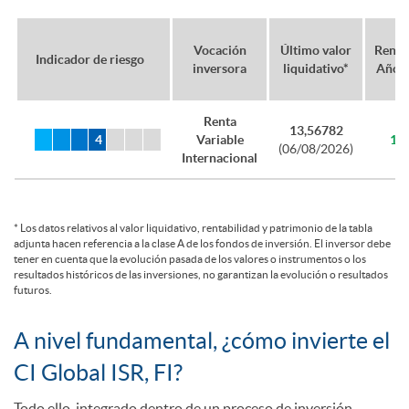
l
Vocación
Último valor
Renta
Indicador de riesgo
inversora
liquidativo*
Año A
e
Renta
13,56782
Variable
12
(06/08/2026)
Internacional
*
Los datos relativos al valor liquidativo, rentabilidad y patrimonio de la tabla
adjunta hacen referencia a la clase A de los fondos de inversión. El inversor debe
tener en cuenta que la evolución pasada de los valores o instrumentos o los
resultados históricos de las inversiones, no garantizan la evolución o resultados
futuros.
A nivel fundamental, ¿cómo invierte el
A
¿
CI Global ISR, FI?
Todo ello, integrado dentro de un proceso de inversión