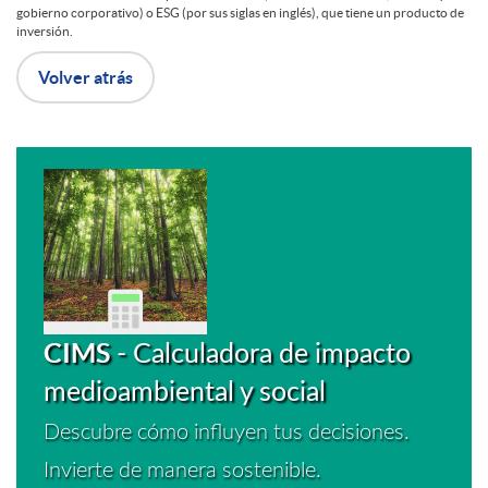
i
m
gobierno corporativo) o ESG (por sus siglas en inglés), que tiene un producto de
M
inversión.
c
Volver atrás
o
e
b
a
l
n
r
o
n
a
F
e
f
t
a
i
M
s
i
ó
s
m
E
CIMS
- Calculadora de impacto
a
c
n
a
medioambiental y social
e
n
n
h
Descubre cómo influyen tus decisiones.
v
n
r
l
Invierte de manera sostenible.