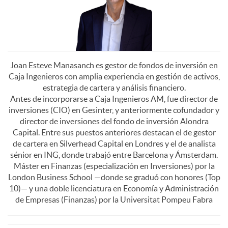
s
t
g
o
Joan Esteve Manasanch es gestor de fondos de inversión en
a
Caja Ingenieros con amplia experiencia en gestión de activos,
r
estrategia de cartera y análisis financiero.
Antes de incorporarse a Caja Ingenieros AM, fue director de
d
inversiones (CIO) en Gesinter, y anteriormente cofundador y
J
director de inversiones del fondo de inversión Alondra
Capital. Entre sus puestos anteriores destacan el de gestor
o
de cartera en Silverhead Capital en Londres y el de analista
o
sénior en ING, donde trabajó entre Barcelona y Ámsterdam.
Máster en Finanzas (especialización en Inversiones) por la
n
London Business School —donde se graduó con honores (Top
a
10)— y una doble licenciatura en Economía y Administración
de Empresas (Finanzas) por la Universitat Pompeu Fabra
e
n