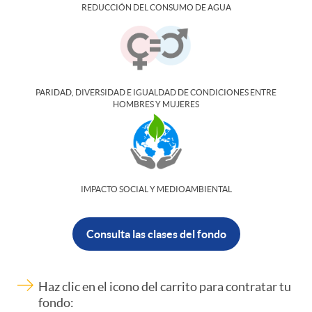
REDUCCIÓN DEL CONSUMO DE AGUA
ó
n
PARIDAD, DIVERSIDAD E IGUALDAD DE CONDICIONES ENTRE
HOMBRES Y MUJERES
d
e
IMPACTO SOCIAL Y MEDIOAMBIENTAL
t
Consulta las clases del fondo
a
Haz clic en el icono del carrito para contratar tu
l
fondo: