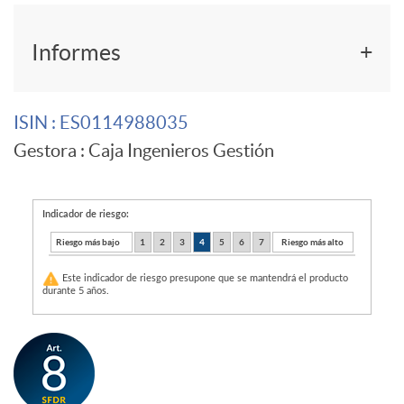
F
r
Informes
o
G
ISIN
: ES0114988035
Gestora
: Caja Ingenieros Gestión
n
l
d
o
Indicador de riesgo:
Riesgo más bajo
1
2
3
4
5
6
7
Riesgo más alto
o
b
Este indicador de riesgo presupone que se mantendrá el producto
durante 5 años.
d
a
e
l