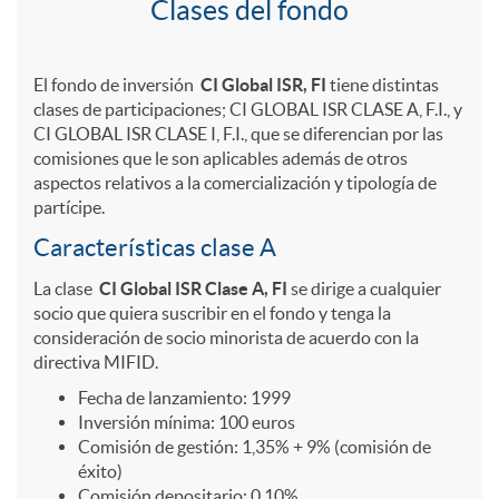
o
o
A
C
Clases del fondo
o
d
S
p
l
?
El fondo de inversión
CI Global ISR, FI
tiene distintas
clases de participaciones; CI GLOBAL ISR CLASE A, F.I., y
e
CI GLOBAL ISR CLASE I, F.I., que se diferencian por las
o
l
a
A
comisiones que le son aplicables además de otros
aspectos relativos a la comercialización y tipología de
i
partícipe.
s
i
s
r
Características clase A
n
t
c
e
La clase
CI Global ISR
Clase A, FI
se dirige a cualquier
r
socio que quiera suscribir en el fondo y tenga la
consideración de socio minorista de acuerdo con la
v
e
a
s
directiva MIFID.
i
Fecha de lanzamiento: 1999
e
n
Inversión mínima: 100 euros
c
G
e
Comisión de gestión: 1,35% + 9% (comisión de
éxito)
Comisión depositario: 0,10%