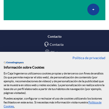
i
a
o
c
+
G
a
d
s
l
h
l
c
a
f
v
Contacto
o
e
Contacta
d
o
e
Oficinas
b
a
Política de privacidad
Encuéntranos en
a
n
r
Información sobre Cookies
a
c
En Caja Ingenieros utilizamos cookies propias y de terceros con fines de análisis
Blog
(lo que permite mejorar el sitio web), de personalización de contenido (por
s
d
ejemplo, recomendaciones de vídeos) y de personalización de la publicidad que
Social
se te muestra en sitios web y redes sociales. La personalización se realiza sobre la
l
a
base de un perfil elaborado a partir de tus hábitos de navegación (por ejemplo,
páginas visitadas).
o
Tablón de anuncios
Puedes aceptar, configurar o rechazar el uso de cookies utilizando los botones
Seguridad Online
facilitados en este aviso. Si necesitas más información visita nuestra
Política de
l
Cookies
.