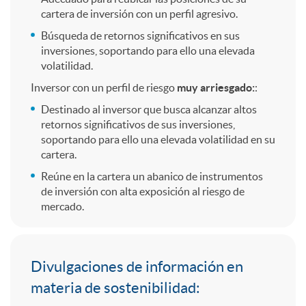
d
C
q
cartera de inversión con un perfil agresivo.
Búsqueda de retornos significativos en sus
a
I
u
inversiones, soportando para ello una elevada
volatilidad.
Inversor con un perfil de riesgo
muy arriesgado:
:
d
G
i
Destinado al inversor que busca alcanzar altos
retornos significativos de sus inversiones,
a
l
e
soportando para ello una elevada volatilidad en su
cartera.
Reúne en la cartera un abanico de instrumentos
o
s
n
de inversión con alta exposición al riesgo de
mercado.
b
v
C
Divulgaciones de información en
a
a
materia de sostenibilidad: