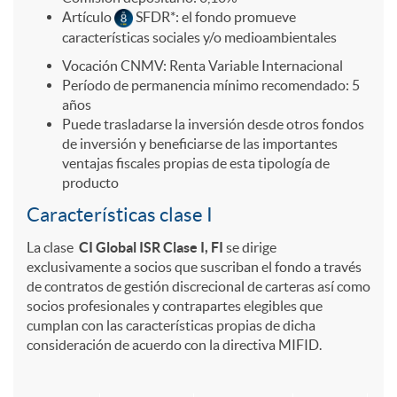
r
i
i
l
s
Artículo
SFDR*: el fondo promueve
características sociales y/o medioambientales
s
b
o
o
g
Vocación CNMV: Renta Variable Internacional
Período de permanencia mínimo recomendado: 5
i
años
i
n
b
a
Puede trasladarse la inversión desde otros fondos
de inversión y beneficiarse de las importantes
ó
ventajas fiscales propias de esta tipología de
l
e
a
d
producto
Características clase I
n
i
s
l
o
La clase
CI Global ISR
Clase I, FI
se dirige
exclusivamente a socios que suscriban el fondo a través
d
d
a
de contratos de gestión discrecional de carteras así como
y
socios profesionales y contrapartes elegibles que
cumplan con las características propias de dicha
e
a
n
consideración de acuerdo con la directiva MIFID.
M