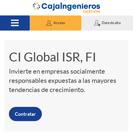
Saltar al contenido principal
Acceso
Date de alta
S
CI Global ISR, FI
l
Invierte en empresas socialmente
responsables expuestas a las mayores
i
tendencias de crecimiento.
d
Contratar
e