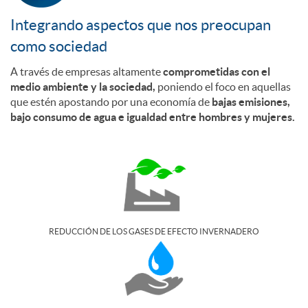
Integrando aspectos que nos preocupan
i
como sociedad
A través de empresas altamente
comprometidas con el
n
medio ambiente y la sociedad,
poniendo el foco en aquellas
que estén apostando por una economía de
bajas emisiones,
v
bajo consumo de agua e igualdad entre hombres y mujeres.
e
r
REDUCCIÓN DE LOS GASES DE EFECTO INVERNADERO
s
i