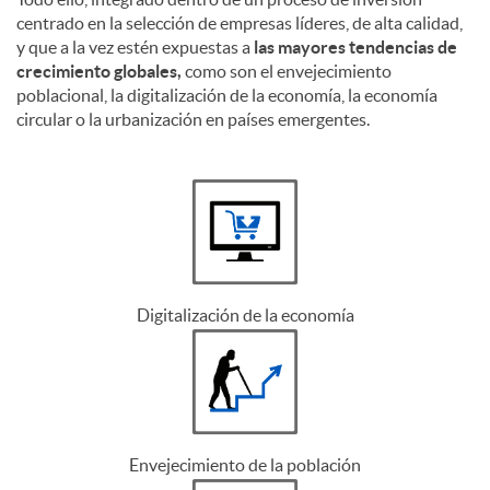
p
C
centrado en la selección de empresas líderes, de alta calidad,
y que a la vez estén expuestas a
las mayores tendencias de
crecimiento globales,
como son el envejecimiento
l
ó
poblacional, la digitalización de la economía, la economía
circular o la urbanización en países emergentes.
i
m
c
o
a
i
Digitalización de la economía
c
n
i
v
Envejecimiento de la población