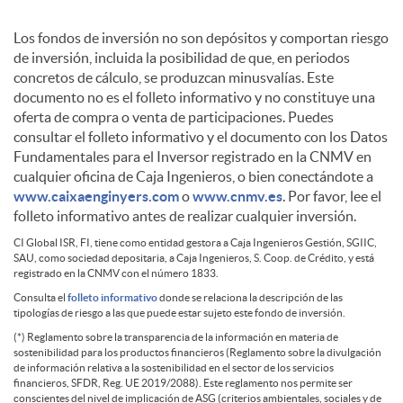
w
A
D
E
Los fondos de inversión no son depósitos y comportan riesgo
de inversión, incluida la posibilidad de que, en periodos
p
i
concretos de cálculo, se produzcan minusvalías. Este
s
documento no es el folleto informativo y no constituye una
oferta de compra o venta de participaciones. Puedes
l
s
consultar el folleto informativo y el documento con los Datos
t
Fundamentales para el Inversor registrado en la CNMV en
cualquier oficina de Caja Ingenieros, o bien conectándote a
i
c
www.caixaenginyers.com
o
www.cnmv.es
. Por favor, lee el
e
folleto informativo antes de realizar cualquier inversión.
c
l
CI Global ISR, FI, tiene como entidad gestora a Caja Ingenieros Gestión, SGIIC,
v
SAU, como sociedad depositaria, a Caja Ingenieros, S. Coop. de Crédito, y está
D
registrado en la CNMV con el número 1833.
a
a
Consulta el
folleto informativo
donde se relaciona la descripción de las
e
tipologías de riesgo a las que puede estar sujeto este fondo de inversión.
i
(*) Reglamento sobre la transparencia de la información en materia de
sostenibilidad para los productos financieros (Reglamento sobre la divulgación
c
i
de información relativa a la sostenibilidad en el sector de los servicios
i
s
financieros, SFDR, Reg. UE 2019/2088). Este reglamento nos permite ser
conscientes del nivel de implicación de ASG (criterios ambientales, sociales y de