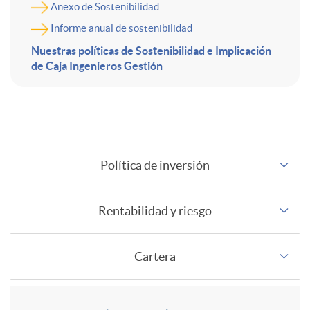
o
l
d
Anexo de Sostenibilidad
Informe anual de sostenibilidad
n
F
Nuestras políticas de Sostenibilidad e Implicación
i
de Caja Ingenieros Gestión
t
I
r
F
e
?
i
Política de inversión
o
n
g
Rentabilidad y riesgo
n
i
i
Cartera
d
d
d