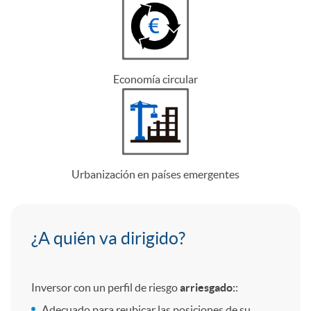
o
i
n
e
Economía circular
e
r
s
t
Urbanización en países emergentes
a
e
n
e
¿
¿A quién va dirigido?
i
l
A
Inversor con un perfil de riesgo
arriesgado:
:
Adecuado para reubicar las posiciones de su