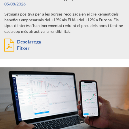
s
05/08/2026
b
c
u
s
ó
Setmana positiva per a les borses recolzada en el creixement dels
beneficis empresarials del +19% als EUA i del +12% a Europa. Els
e
a
tipus d'interès s'han incrementat reduint el preu dels bons i fent-ne
l
i
p
cada cop més atractiva la rendibilitat.
c
Descàrrega
d
t
o
Fitxer
e
e
o
a
n
r
r
r
d
c
a
d
o
a
e
s
t