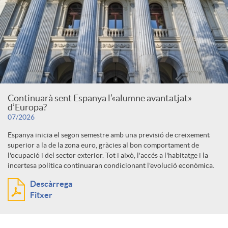
u
t
s
Continuarà sent Espanya l’«alumne avantatjat»
d’Europa?
07/2026
Espanya inicia el segon semestre amb una previsió de creixement
superior a la de la zona euro, gràcies al bon comportament de
l'ocupació i del sector exterior. Tot i això, l'accés a l'habitatge i la
incertesa política continuaran condicionant l'evolució econòmica.
Descàrrega
Fitxer