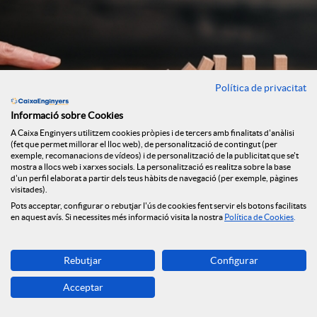
Política de privacitat
Informació sobre Cookies
A Caixa Enginyers utilitzem cookies pròpies i de tercers amb finalitats d'anàlisi
(fet que permet millorar el lloc web), de personalització de contingut (per
exemple, recomanacions de vídeos) i de personalització de la publicitat que se't
mostra a llocs web i xarxes socials. La personalització es realitza sobre la base
d'un perfil elaborat a partir dels teus hàbits de navegació (per exemple, pàgines
Informe mensual de macroeconomia i mercats
visitades).
financers
Pots acceptar, configurar o rebutjar l'ús de cookies fent servir els botons facilitats
02/06/2026
en aquest avís. Si necessites més informació visita la nostra
Política de Cookies
.
Juny de 2026
Rebutjar
Configurar
Descàrrega
Fitxer
Acceptar