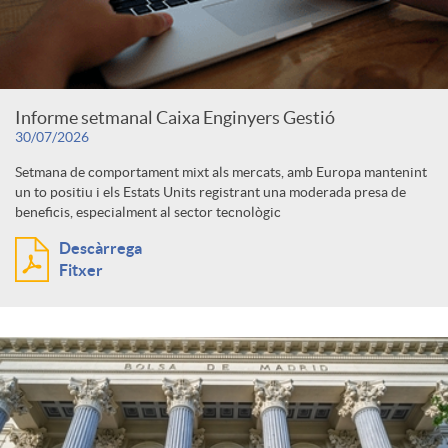
c
F
e
o
o
g
Informe setmanal Caixa Enginyers Gestió
30/07/2026
n
c
o
Setmana de comportament mixt als mercats, amb Europa mantenint
un to positiu i els Estats Units registrant una moderada presa de
beneficis, especialment al sector tecnològic
t
u
r
Descàrrega
Fitxer
i
s
i
n
e
g
s