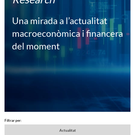
c
c
Una mirada a l’actualitat
a
e
macroeconòmica i financera
c
del moment
r
i
a
o
F
n
B
o
s
o
Filtrar per:
A
c
N
Actualitat