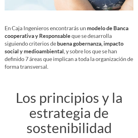
a
M
I
En Caja Ingenieros encontrarás un
modelo de Banca
c
o
cooperativa y Responsable
que se desarrolla
siguiendo criterios de
buena gobernanza, impacto
n
social y medioambiental
, y sobre los que se han
i
d
definido 7 áreas que implican a toda la organización de
t
forma transversal.
o
e
r
n
l
Los principios y la
P
o
estrategia de
e
o
r
d
sostenibilidad
s
d