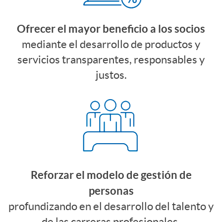
s
e
s
y
Ofrecer el mayor beneficio a los socios
mediante el desarrollo de productos y
s
servicios transparentes, responsables y
e
justos.
p
s
o
t
n
r
Reforzar el modelo de gestión de
s
a
personas
profundizando en el desarrollo del talento y
a
de las carreras profesionales.