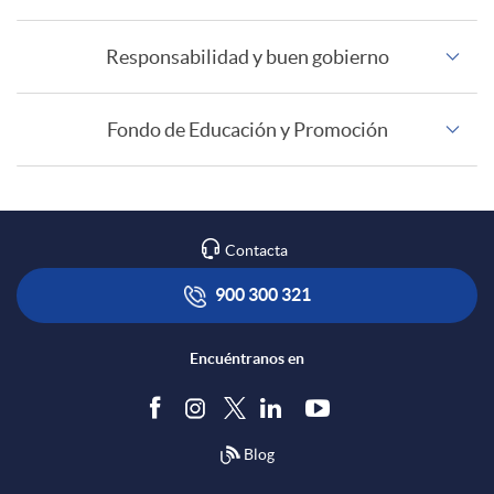
C
Responsabilidad y buen gobierno
a
Fondo de Educación y Promoción
r
a
Contacta
c
900 300 321
t
Encuéntranos en
e
Blog