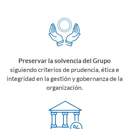
i
u
a
e
n
c
n
B
c
c
i
a
i
Preservar la solvencia del Grupo
i
d
n
siguiendo criterios de prudencia, ética e
p
integridad en la gestión y gobernanza de la
ó
a
c
organización.
i
n
d
a
o
a
R