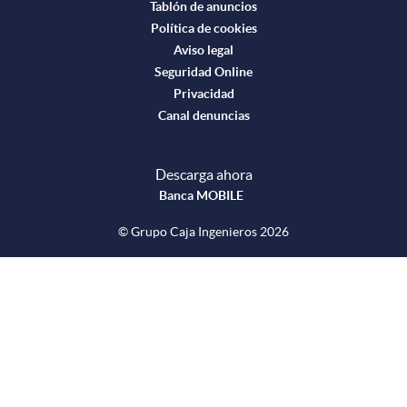
r
Tablón de anuncios
Política de cookies
í
Aviso legal
Seguridad Online
Privacidad
s
Canal denuncias
t
Descarga ahora
Banca MOBILE
i
© Grupo Caja Ingenieros 2026
c
a