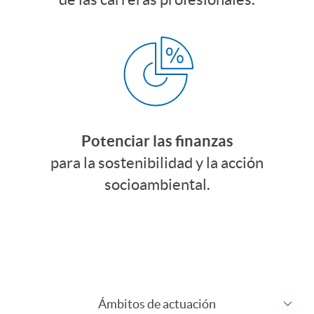
t
b
e
l
g
e
i
Potenciar las finanzas
para la sostenibilidad y la acción
a
socioambiental.
Ámbitos de actuación