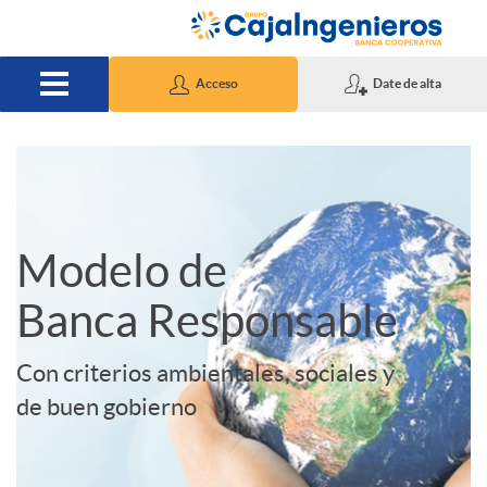
Saltar al contenido principal
Acceso
Date de alta
A
S
p
l
Modelo de
Banca Responsable
l
i
Con criterios ambientales, sociales y
i
d
de buen gobierno
c
e