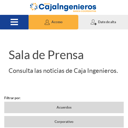
Saltar al contenido principal
Acceso
Date de alta
S
Sala de Prensa
l
Consulta las noticias de Caja Ingenieros.
i
Filtrar por:
d
N
Acuerdos
e
Corporativo