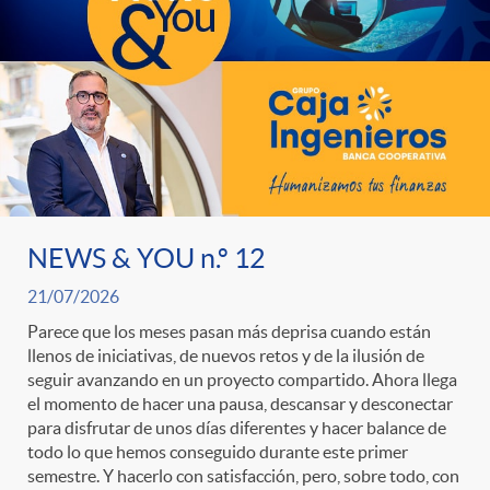
t
n
d
e
e
c
e
p
g
l
c
r
o
a
o
NEWS & YOU n.º 12
e
r
F
n
21/07/2026
n
Parece que los meses pasan más deprisa cuando están
í
i
t
llenos de iniciativas, de nuevos retos y de la ilusión de
seguir avanzando en un proyecto compartido. Ahora llega
s
el momento de hacer una pausa, descansar y desconectar
a
l
e
para disfrutar de unos días diferentes y hacer balance de
todo lo que hemos conseguido durante este primer
a
semestre. Y hacerlo con satisfacción, pero, sobre todo, con