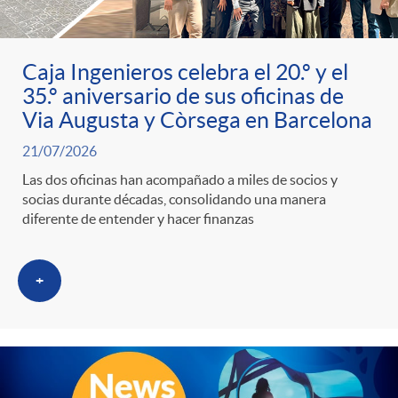
ó
t
l
r
n
e
i
Caja Ingenieros celebra el 20.º y el
35.º aniversario de sus oficinas de
a
p
n
c
Via Augusta y Còrsega en Barcelona
S
21/07/2026
o
i
a
Las dos oficinas han acompañado a miles de socios y
socias durante décadas, consolidando una manera
a
r
d
diferente de entender y hacer finanzas
d
l
c
o
+
o
a
a
A
r
d