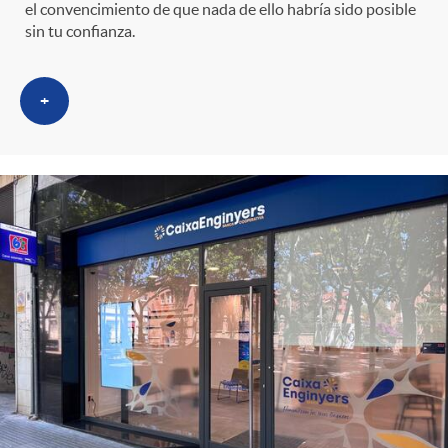
s
t
n
el convencimiento de que nada de ello habría sido posible
sin tu confianza.
r
i
+
o
d
C
o
a
s
t
e