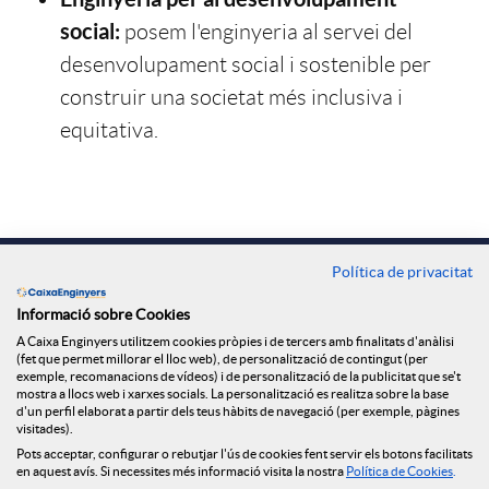
c
social:
posem l'enginyeria al servei del
t
desenvolupament social i sostenible per
construir una societat més inclusiva i
e
equitativa.
s
3
Contacte
Política de privacitat
Oficines
Informació sobre Cookies
e
A Caixa Enginyers utilitzem cookies pròpies i de tercers amb finalitats d'anàlisi
Troba'ns a
(fet que permet millorar el lloc web), de personalització de contingut (per
exemple, recomanacions de vídeos) i de personalització de la publicitat que se't
mostra a llocs web i xarxes socials. La personalització es realitza sobre la base
i
d'un perfil elaborat a partir dels teus hàbits de navegació (per exemple, pàgines
visitades).
Blog
Pots acceptar, configurar o rebutjar l'ús de cookies fent servir els botons facilitats
en aquest avís. Si necessites més informació visita la nostra
Política de Cookies
.