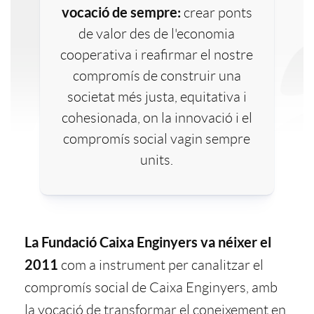
i
vocació de sempre:
crear ponts
n
i
t
de valor des de l'economia
c
cooperativa i reafirmar el nostre
i
s
compromís de construir una
e
a
societat més justa, equitativa i
cohesionada, on la innovació i el
d
t
l
c
compromís social vagin sempre
units.
a
o
v
i
d
r
a
o
I
La Fundació Caixa Enginyers va néixer el
e
i
l
n
2011
com a instrument per canalitzar el
n
compromís social de Caixa Enginyers, amb
a
s
o
la vocació de transformar el coneixement en