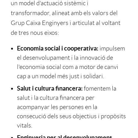
x
o
un model d'actuació sistèmic i
transformador, alineat amb els valors del
t
v
Grup Caixa Enginyers i articulat al voltant
de tres nous eixos:
p
2
Economia social i cooperativa:
impulsem
r
el desenvolupament i la innovació de
l'economia social com a motor de canvi
o
cap a un model més just i solidari.
Salut i cultura financera:
fomentem la
j
salut i la cultura financera per
acompanyar les persones en la
e
consecució dels seus objectius i propòsits
vitals.
Enginyeria per al desenvolupament