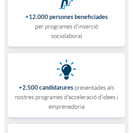
i
t
+12.000 persones beneficiades
d
o
per programes d’inserció
sociolaboral
a
r
d
i
e
a
+2.500 candidatures
presentades als
y
s
nostres programes d'acceleració d'idees i
emprenedoria
p