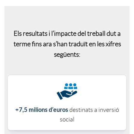
o
A
I
p
Els resultats i l’impacte del treball dut a
p
n
o
terme fins ara s’han traduït en les xifres
següents:
l
f
s
i
o
i
c
g
t
+7,5 milions d’euros
destinats
a inversió
a
r
social
o