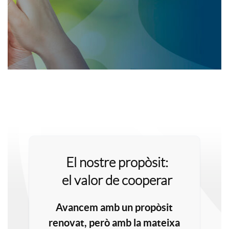
a
b
c
a
i
n
o
n
A
n
e
T
p
El nostre propòsit:
el valor
de cooperar
s
r
e
l
Avancem amb un propòsit
a
H
x
renovat, però amb la mateixa