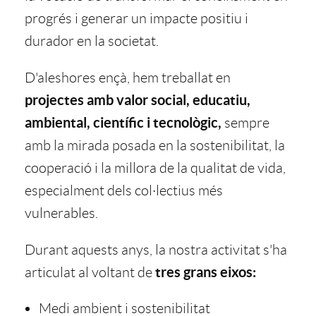
s
t
progrés i generar un impacte positiu i
y
r
a
durador en la societat.
r
p
D'aleshores ençà, hem treballat en
d
n
projectes amb valor social, educatiu,
o
r
ambiental, científic i tecnològic,
sempre
e
i
amb la mirada posada en la sostenibilitat, la
H
o
cooperació i la millora de la qualitat de vida,
c
d
especialment dels col·lectius més
i
p
vulnerables.
o
a
s
Durant aquests anys, la nostra activitat s'ha
o
o
d
tres grans eixos:
articulat al voltant de
t
s
p
Medi ambient i sostenibilitat