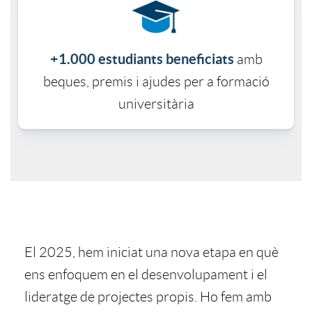
r
o
+1.000 estudiants beneficiats
amb
beques, premis i ajudes per a formació
p
universitària
o
s
T
i
El 2025, hem iniciat una nova etapa en què
e
t
ens enfoquem en el desenvolupament i el
lideratge de projectes propis. Ho fem amb