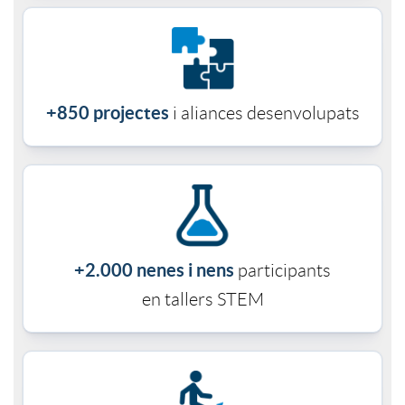
c
a
i
f
o
i
+850 projectes
i aliances desenvolupats
n
a
s
H
+2.000 nenes i nens
participants
a
i
en tallers
STEM
n
s