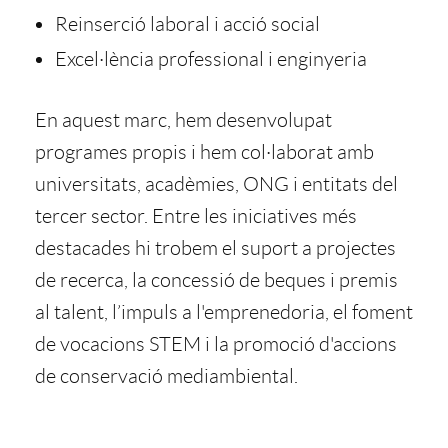
e
o
Reinserció laboral i acció social
i
e
s
Excel·lència professional i enginyeria
r
t
r
En aquest marc, hem desenvolupat
i
programes propis i hem col·laborat amb
o
a
universitats, acadèmies, ONG i entitats del
a
tercer sector. Entre les iniciatives més
r
destacades hi trobem el suport a projectes
y
de recerca, la concessió de beques i premis
al talent, l’impuls a l'emprenedoria, el foment
p
de vocacions STEM i la promoció d'accions
de conservació mediambiental.
r