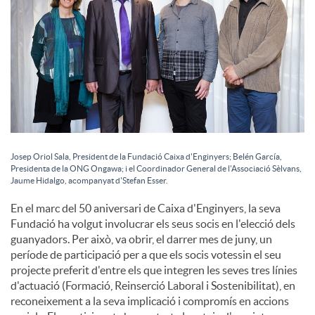
c
o
n
Josep Oriol Sala, President de la Fundació Caixa d'Enginyers; Belén García,
t
Presidenta de la ONG Ongawa; i el Coordinador General de l'Associació Sèlvans,
Jaume Hidalgo, acompanyat d'Stefan Esser.
En el marc del 50 aniversari de Caixa d'Enginyers, la seva
i
Fundació ha volgut involucrar els seus socis en l'elecció dels
guanyadors. Per això, va obrir, el darrer mes de juny, un
n
període de participació per a que els socis votessin el seu
projecte preferit d'entre els que integren les seves tres línies
d'actuació (Formació, Reinserció Laboral i Sostenibilitat), en
g
reconeixement a la seva implicació i compromís en accions