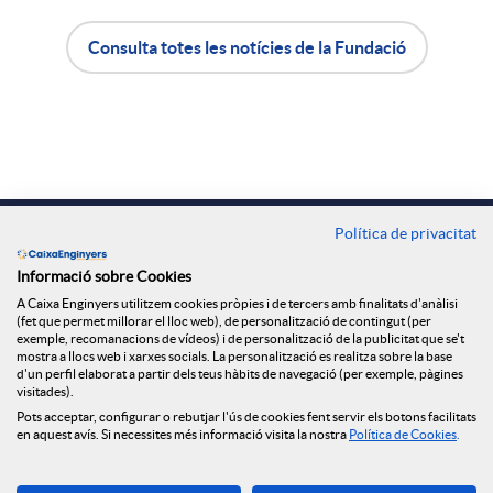
r
Consulta totes les notícies de la Fundació
A
B
a
p
o
X
l
t
a
Contacte
Política de privacitat
Oficines
i
ó
Informació sobre Cookies
r
A Caixa Enginyers utilitzem cookies pròpies i de tercers amb finalitats d'anàlisi
Troba'ns a
(fet que permet millorar el lloc web), de personalització de contingut (per
exemple, recomanacions de vídeos) i de personalització de la publicitat que se't
c
n
mostra a llocs web i xarxes socials. La personalització es realitza sobre la base
x
d'un perfil elaborat a partir dels teus hàbits de navegació (per exemple, pàgines
visitades).
a
n
Blog
Pots acceptar, configurar o rebutjar l'ús de cookies fent servir els botons facilitats
e
en aquest avís. Si necessites més informació visita la nostra
Política de Cookies
.
Descarrega-la ara