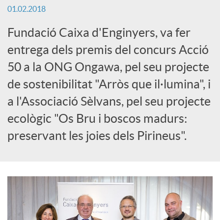
01.02.2018
c
Fundació Caixa d'Enginyers, va fer
entrega dels premis del concurs Acció
a
50 a la ONG Ongawa, pel seu projecte
de sostenibilitat "Arròs que il·lumina", i
d
a l'Associació Sèlvans, pel seu projecte
o
ecològic "Os Bru i boscos madurs:
preservant les joies dels Pirineus".
r
d
e