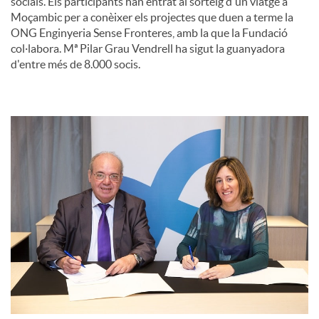
socials. Els participants han entrat al sorteig d'un viatge a
Moçambic per a conèixer els projectes que duen a terme la
u
ONG Enginyeria Sense Fronteres, amb la que la Fundació
col·labora. Mª Pilar Grau Vendrell ha sigut la guanyadora
d'entre més de 8.000 socis.
t
s