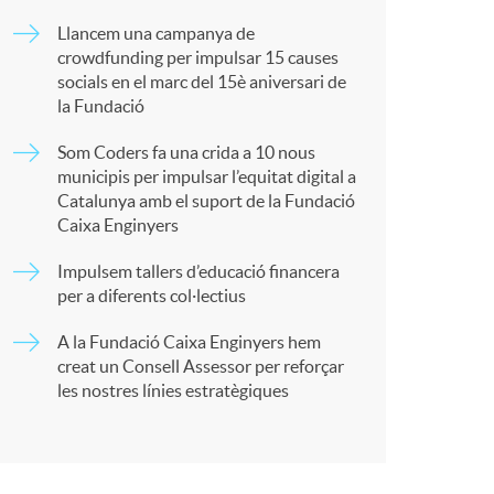
o
a
Llancem una campanya de
m
crowdfunding per impulsar 15 causes
socials en el marc del 15è aniversari de
r
la Fundació
a
Som Coders fa una crida a 10 nous
t
municipis per impulsar l’equitat digital a
Catalunya amb el suport de la Fundació
Caixa Enginyers
Impulsem tallers d’educació financera
per a diferents col·lectius
r
A la Fundació Caixa Enginyers hem
creat un Consell Assessor per reforçar
a
les nostres línies estratègiques
X