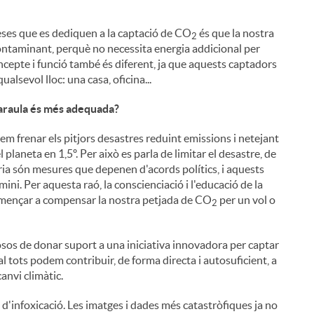
reses que es dediquen a la captació de CO
és que la nostra
2
contaminant, perquè no necessita energia addicional per
oncepte i funció també és diferent, ja que aquests captadors
ualsevol lloc: una casa, oficina...
 paraula és més adequada?
odem frenar els pitjors desastres reduint emissions i netejant
planeta en 1,5º. Per això es parla de limitar el desastre, de
ria són mesures que depenen d'acords polítics, i aquests
i. Per aquesta raó, la conscienciació i l'educació de la
omençar a compensar la nostra petjada de CO
per un vol o
2
sos de donar suport a una iniciativa innovadora per captar
tots podem contribuir, de forma directa i autosuficient, a
canvi climàtic.
d'infoxicació. Les imatges i dades més catastròfiques ja no