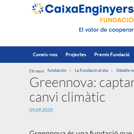
Salta al contingut principal
Coneix-nos
Projectes
Premis Fundació
fundación
La Fundació al dia
Detalle n
Ets aquí:
Greennova: capta
R
canvi climàtic
u
P
09.09.2020
t
u
Greennova és una fundació que r