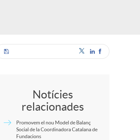
o
r
d
'
C
i
o
Notícies
d
relacionades
m
i
Promovem el nou Model de Balanç
p
Social de la Coordinadora Catalana de
Fundacions