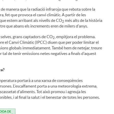
de manera que la radiació infraroja que rebota sobre la
ra, fet que provoca el canvi climàtic. A partir de les
 que estem arribant als nivells de CO
més alts de la història
2
tre que abans els increments eren de milers d'anys.
i selves, grans captadors de CO
, empitjora el problema.
2
e el Canvi Climàtic (IPCC) diuen que per poder limitar el
issions globals immediatament. També hem de netejar, treure
r tal de tenir emissions netes negatives a finals d'aquest
ca?
emperatura portarà a una xarxa de conseqüències
ersones. L'escalfament porta a una meteorologia extrema,
 l'escassetat d'aliments. Tot això promou i agreuja les
bles, i al final la salut i el benestar de totes les persones.