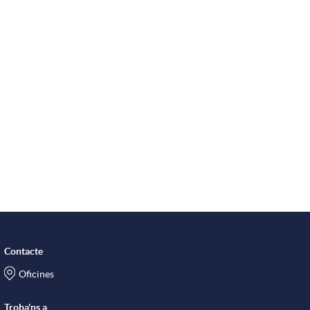
Contacte
Oficines
Troba'ns a