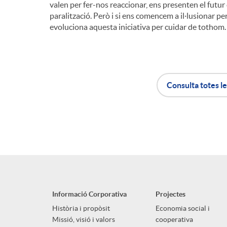
valen per fer-nos reaccionar, ens presenten el futur c
paralització. Però i si ens comencem a il·lusionar p
evoluciona aquesta iniciativa per cuidar de tothom.
Consulta totes le
A
B
p
o
l
t
Informació Corporativa
Projectes
i
ó
Història i propòsit
Economia social i
Missió, visió i valors
cooperativa