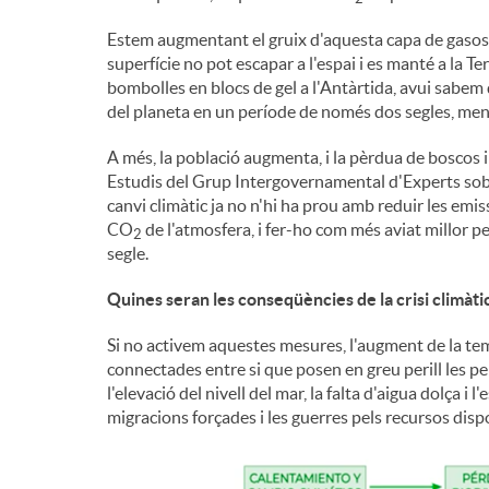
Estem augmentant el gruix d'aquesta capa de gasos 
i
superfície no pot escapar a l'espai i es manté a la Ter
bombolles en blocs de gel a l'Antàrtida, avui sabem
n
del planeta en un període de només dos segles, men
A més, la població augmenta, i la pèrdua de boscos 
g
Estudis del Grup Intergovernamental d'Experts sobr
canvi climàtic ja no n'hi ha prou amb reduir les em
CO
de l'atmosfera, i fer-ho com més aviat millor pe
2
u
segle.
Quines seran les conseqüències de la crisi climàti
t
Si no activem aquestes mesures, l'augment de la t
connectades entre si que posen en greu perill les p
s
l'elevació del nivell del mar, la falta d'aigua dolça i
migracions forçades i les guerres pels recursos disponi