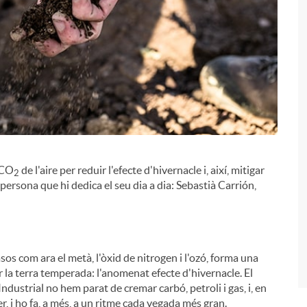
i
 CO
de l'aire per reduir l'efecte d'hivernacle i, així, mitigar
2
 persona que hi dedica el seu dia a dia: Sebastià Carrión,
sos com ara el metà, l'òxid de nitrogen i l'ozó, forma una
r la terra temperada: l'anomenat efecte d'hivernacle. El
ndustrial no hem parat de cremar carbó, petroli i gas, i, en
r, i ho fa, a més, a un ritme cada vegada més gran.