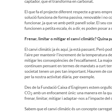
captador, que el transforma en carbonat.
El que fa el projecte diferent respecte a grans emp
solució funciona de forma passiva, renovable i no 
funcionar, ja que ve amb petit panell solar. El seu c
funcionen a petita escala, és a dir, es poden posar a q
Frenar, limitar o mitigar el canvi climàtic? Quina
El canvi climàtic ja és aquí, ja està passant. Però p
l'aire per mantenir l'increment de la temperatura del 
mitigar les conseqüències de l'escalfament. La majo
continuen pensant en termes de mandats a curt termin
societat tenen un pes tan important. Haurem de c
per la nostra activitat diària, per exemple.
Des de la Fundació Caixa d'Enginyers estem orgullo
CO
amb un enfocament únic: una manera en la qual 
2
frenar, limitar, mitigar i adaptar-nos a l'impacte del 
Sabem que el canvi climàtic és un concepte carregat 