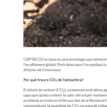
g
r
a
d
c
e
i
c
CAPTACO2 es basa en una tecnologia que elimina
ó
l'escalfament global. Però deixa que t'ho expliqui la
director de Greennova.
o
Per què treure CO
de l'atmosfera?
2
n
El diòxid de carboni (CO
), juntament amb altres ga
2
capa que ajuda a retenir la calor del sol per manteni
problema es troba en el fet que des de la Revolució I
t
conseqüència, la quantitat de CO
no para de créixe
2