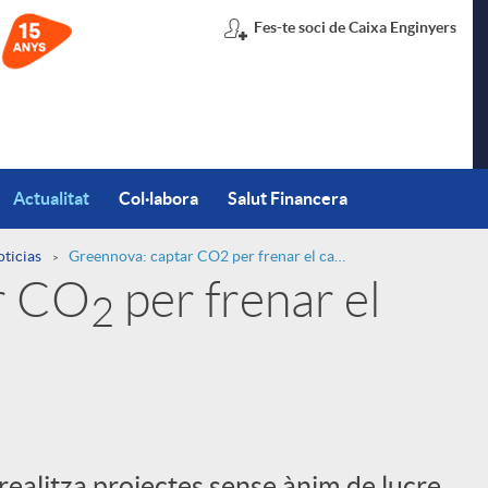
Fes-te soci de Caixa Enginyers
Actualitat
Col·labora
Salut Financera
oticias
Greennova: captar CO2 per frenar el canvi climàtic
r CO
per frenar el
2
ealitza projectes sense ànim de lucre