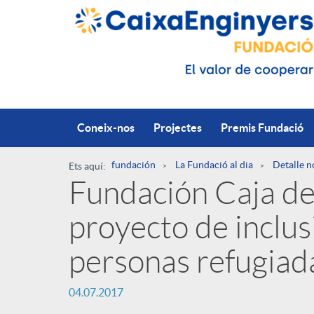
Salta al contingut principal
Coneix-nos
Projectes
Premis Fundació
fundación
La Fundació al dia
Detalle n
Ets aquí:
Fundación Caja de 
R
proyecto de inclusi
u
P
personas refugiad
t
04.07.2017
u