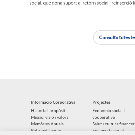
social, que dóna suport al retorn social i reinserció l
Consulta totes le
A
B
p
o
l
t
Informació Corporativa
Projectes
i
ó
Història i propòsit
Economia social i
Missió, visió i valors
cooperativa
Memòries Anuals
Salut i cultura financer
c
n
Patronat i equip
Enginyeria per al