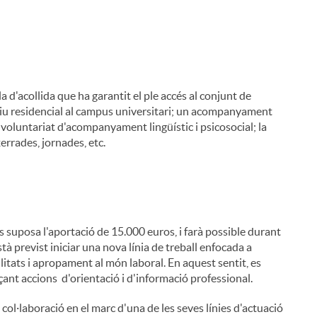
a d'acollida que ha garantit el ple accés al conjunt de
sitiu residencial al campus universitari; un acompanyament
 voluntariat d'acompanyament lingüístic i psicosocial; la
errades, jornades, etc.
i
 suposa l'aportació de 15.000 euros, i farà possible durant
à previst iniciar una nova línia de treball enfocada a
itats i apropament al món laboral. En aquest sentit, es
çant accions d'orientació i d'informació professional.
ol·laboració en el marc d'una de les seves línies d'actuació