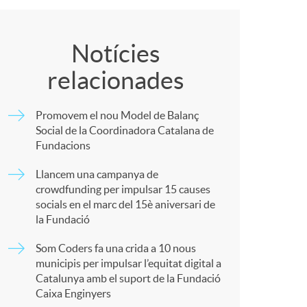
o
C
m
o
Notícies
relacionades
a
m
Promovem el nou Model de Balanç
p
Social de la Coordinadora Catalana de
Fundacions
a
Llancem una campanya de
crowdfunding per impulsar 15 causes
socials en el marc del 15è aniversari de
r
la Fundació
Som Coders fa una crida a 10 nous
t
municipis per impulsar l’equitat digital a
Catalunya amb el suport de la Fundació
Caixa Enginyers