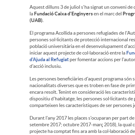
Aquest dilluns 3 de juliol s'ha signat un conveni de 
i
la
Fundació Caixa d'Enginyers
en el marc del
Progr
(UAB)
.
n
El programa Acollida a persones refugiades de l'Aut
persones sol·licitants de protecció internacional re
població universitària en el desenvolupament d'acc
g
iniciar aquest projecte de col·laboració entre la
Fun
d'Ajuda al Refugiat
per fomentar accions per l'auto
d'acció inclusiu.
u
Les persones beneficiàries d'aquest programa són sol
nacionalitats diverses que es troben en fase de prime
t
encara resolt. Tenint en consideració les caracterís
dispositiu d'habitatge, les persones sol·licitants de
comparteixen les característiques de ser persones j
s
Durant l'any 2017 les places s'ocuparan per part de
setembre 2017; octubre 2017-març 2018), la qual cos
projecte ha comptat fins ara amb la col·laboració de