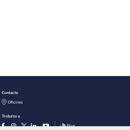
s
Contacte
Oficines
Troba'ns a
Blog