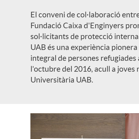
a
b
El conveni de col·laboració entr
d
Fundació Caixa d'Enginyers pro
l
sol·licitants de protecció intern
e
UAB és una experiència pionera 
i
integral de persones refugiades a
n
l'octubre del 2016, acull a joves 
c
Universitària UAB.
a
a
v
d
e
o