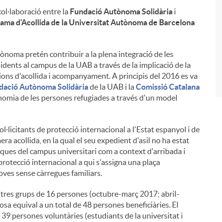
i
col·laboració entre la
Fundació Autònoma Solidària
i
ama d'Acollida de la Universitat Autònoma de Barcelona
ònoma pretén contribuir a la plena integració de les
sidents al campus de la UAB a través de la implicació de la
ions d'acollida i acompanyament. A principis del 2016 es va
dació Autònoma Solidària
de la UAB i la
Comissió Catalana
nomia de les persones refugiades a través d'un model
·licitants de protecció internacional a l'Estat espanyol i de
ra acollida, en la qual el seu expedient d'asil no ha estat
tiques del campus universitari com a context d'arribada i
 protecció internacional a qui s'assigna una plaça
oves sense càrregues familiars.
 tres grups de 16 persones (octubre-març 2017; abril-
a equival a un total de 48 persones beneficiàries. El
 39 persones voluntàries (estudiants de la universitat i