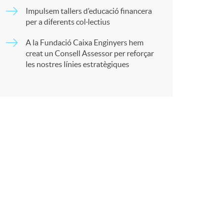
Impulsem tallers d’educació financera
per a diferents col·lectius
r
A la Fundació Caixa Enginyers hem
creat un Consell Assessor per reforçar
a
les nostres línies estratègiques
X
a
r
x