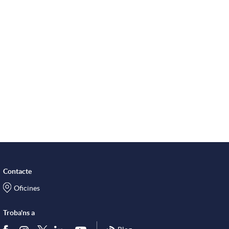
Contacte
Oficines
Troba'ns a