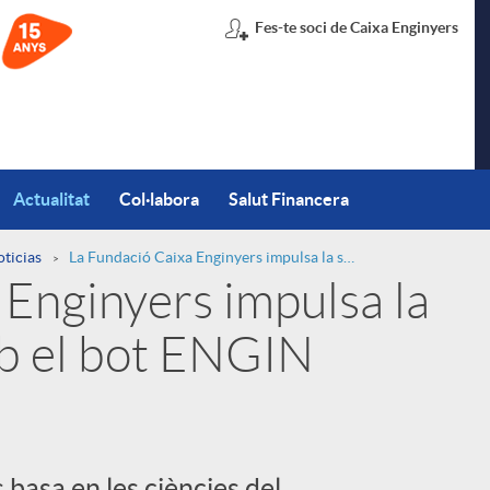
Fes-te soci de Caixa Enginyers
Actualitat
Col·labora
Salut Financera
oticias
La Fundació Caixa Enginyers impulsa la salut financera amb el bot ENGIN
 Enginyers impulsa la
mb el bot ENGIN
basa en les ciències del