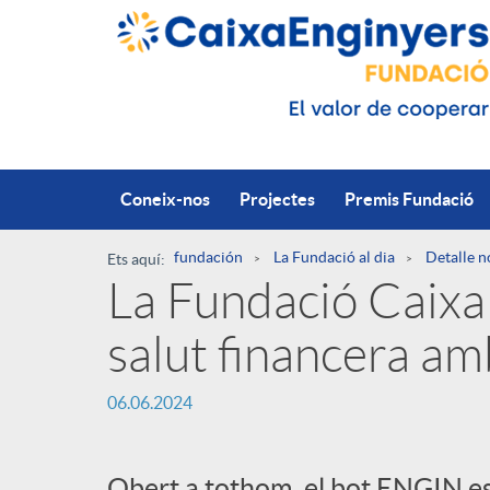
Salta al contingut principal
Coneix-nos
Projectes
Premis Fundació
fundación
La Fundació al dia
Detalle n
Ets aquí:
La Fundació Caixa
R
salut financera a
u
P
06.06.2024
t
u
Obert a tothom, el bot ENGIN es 