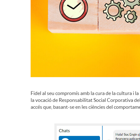
g
r
a
d
c
e
i
c
ó
o
Fidel al seu compromís amb la cura de la cultura i la 
la vocació de Responsabilitat Social Corporativa de
accés que, basant-se en les ciències del comportamen
n
t