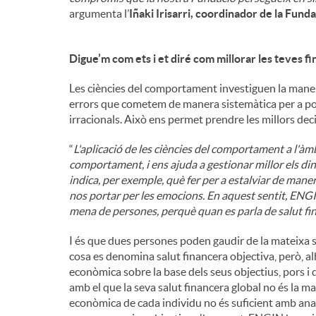
argumenta l’
Iñaki Irisarri, coordinador de la Fund
Digue’m com ets i et diré com millorar les teves f
Les ciències del comportament investiguen la maner
errors que cometem de manera sistemàtica per a pode
irracionals. Això ens permet prendre les millors deci
“
L'aplicació de les ciències del comportament a l'à
comportament, i ens ajuda a gestionar millor els diner
indica, per exemple, què fer per a estalviar de mane
nos portar per les emocions. En aquest sentit, ENGIN
mena de persones, perquè quan es parla de salut fin
I és que dues persones poden gaudir de la mateixa si
cosa es denomina salut financera objectiva, però, al
econòmica sobre la base dels seus objectius, pors i 
amb el que la seva salut financera global no és la mat
econòmica de cada individu no és suficient amb anali