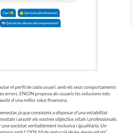
utar el perfil de cada usuari, amb els seus comportaments
bles errors, ENGIN proposa als usuaris les solucions més
audir d'una millor salut financera.
benestar, ja que consisteix a disposar d'una estabilitat
tats i assolir els nostres objectius vitals i professionals.
 una societat veritablement inclusiva i igualitària. Un
tonia amb l’ ODS 10 de reducció de les desigualtats
”,