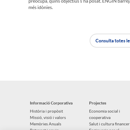
preocupa, quins objectius s'ha posat. ENGIN barreja
més idònies.
Consulta totes le
A
B
p
o
l
t
Informació Corporativa
Projectes
i
ó
Història i propòsit
Economia social i
Missió, visió i valors
cooperativa
Memòries Anuals
Salut i cultura financer