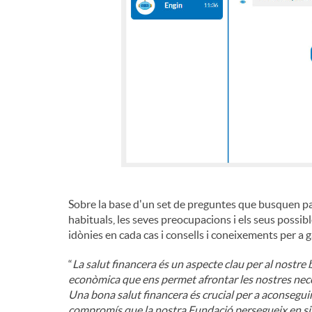
i
n
g
u
t
Sobre la base d'un set de preguntes que busquen pa
habituals, les seves preocupacions i els seus possi
idònies en cada cas i consells i coneixements per a g
s
“
La salut financera és un aspecte clau per al nostre 
econòmica que ens permet afrontar les nostres necessi
Una bona salut financera és crucial per a aconseguir
compromís que la nostra Fundació persegueix en sin