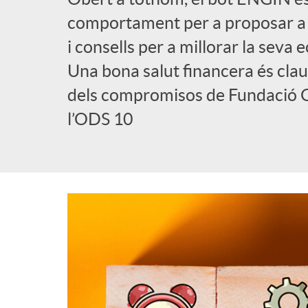
a
comportament per a proposar a c
b
i consells per a millorar la seva 
d
Una bona salut financera és clau 
l
dels compromisos de Fundació 
e
i
l’ODS 10
n
c
a
a
v
d
e
o