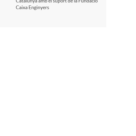
Catalunya amb el suport de la Fundació
Caixa Enginyers
a
X
a
r
x
e
s