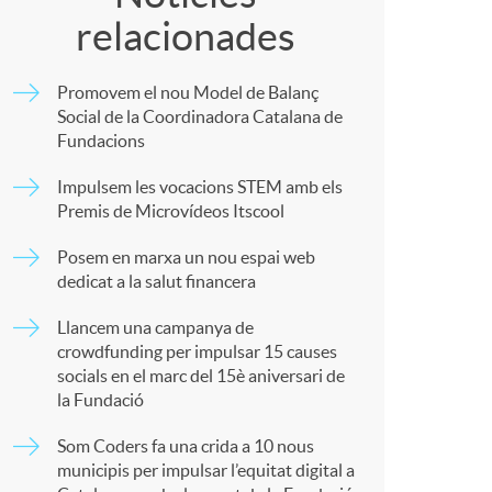
o
relacionades
m
m
Promovem el nou Model de Balanç
p
Social de la Coordinadora Catalana de
a
Fundacions
a
Impulsem les vocacions STEM amb els
Premis de Microvídeos Itscool
r
Posem en marxa un nou espai web
dedicat a la salut financera
t
Llancem una campanya de
crowdfunding per impulsar 15 causes
socials en el marc del 15è aniversari de
la Fundació
Som Coders fa una crida a 10 nous
r
municipis per impulsar l’equitat digital a