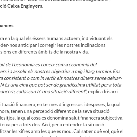
ació Caixa Enginyers
.
inances
a en la qual els éssers humans actuem, individuant els
r-nos anticipar i corregir les nostres inclinacions
sions en diferents àmbits de la nostra vida.
mbit de l'economia es coneix com a economia del
i
s i a assolir els nostres objectius a mig i llarg termini. Ens
ra consistent o com invertir els nostres diners sense deixar-
 és una eina que pot ser de grandíssima utilitat per a tota
ancera, cadascun té una situació diferent
”, explica Irisarri.
tuació financera, en termes d'ingressos i despeses, la qual
l
hora, tenen una percepció diferent de la seva situació
desitjos, la qual cosa es denomina salut financera subjectiva,
eixa per a tots dos. Així, per a entendre la situació
tzar les xifres amb les que es mou. Cal saber què vol, què el