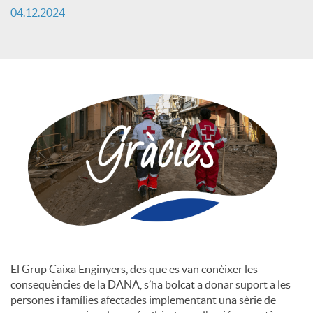
04.12.2024
c
a
d
o
r
d
El Grup Caixa Enginyers, des que es van conèixer les
conseqüències de la DANA, s’ha bolcat a donar suport a les
e
persones i famílies afectades implementant una sèrie de