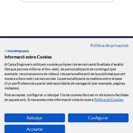
X
A
B
a
p
o
r
l
t
Contacte
Política de privacitat
Oficines
x
i
ó
Informació sobre Cookies
A Caixa Enginyers utilitzem cookies pròpies i de tercers amb finalitats d'anàlisi
Troba'ns a
(fet que permet millorar el lloc web), de personalització de contingut (per
exemple, recomanacions de vídeos) i de personalització de la publicitat que se't
e
c
n
mostra a llocs web i xarxes socials. La personalització es realitza sobre la base
d'un perfil elaborat a partir dels teus hàbits de navegació (per exemple, pàgines
visitades).
s
a
n
Blog
Pots acceptar, configurar o rebutjar l'ús de cookies fent servir els botons facilitats
en aquest avís. Si necessites més informació visita la nostra
Política de Cookies
.
S
c
o
Descarrega-la ara
Rebutjar
Configurar
Banca MOBILE
Acceptar