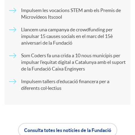
p
Impulsem les vocacions STEM amb els Premis de
Microvídeos Itscool
a
Llancem una campanya de crowdfunding per
impulsar 15 causes socials en el marc del 15è
r
aniversari de la Fundació
Som Coders fa una crida a 10 nous municipis per
t
impulsar l’equitat digital a Catalunya amb el suport
de la Fundació Caixa Enginyers
i
Impulsem tallers d’educació financera per a
diferents col·lectius
r
a
Consulta totes les notícies de la Fundació