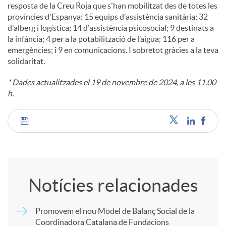
resposta de la Creu Roja que s'han mobilitzat des de totes les
províncies d'Espanya: 15 equips d'assistència sanitària; 32
u
d'alberg i logística; 14 d'assistència psicosocial; 9 destinats a
la infància; 4 per a la potabilització de l’aigua; 116 per a
emergències; i 9 en comunicacions. I sobretot gràcies a la teva
t
solidaritat.
* Dades actualitzades el 19 de novembre de 2024, a les 11.00
s
h.
C
o
Notícies relacionades
m
Promovem el nou Model de Balanç Social de la
Coordinadora Catalana de Fundacions