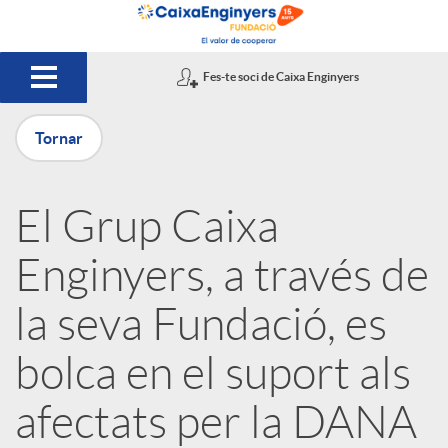
Salta al contingut principal
Fes-te soci de Caixa Enginyers
Tornar
P
El Grup Caixa
u
Enginyers, a través de
b
la seva Fundació, es
bolca en el suport als
l
afectats per la DANA
i