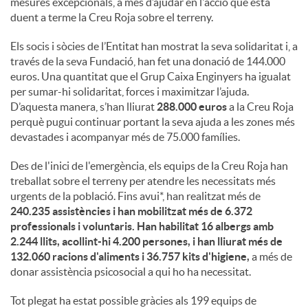
mesures excepcionals, a més d’ajudar en l'acció que està
duent a terme la Creu Roja sobre el terreny.
c
Els socis i sòcies de l’Entitat han mostrat la seva solidaritat i, a
través de la seva Fundació, han fet una donació de 144.000
o
euros. Una quantitat que el Grup Caixa Enginyers ha igualat
per sumar-hi solidaritat, forces i maximitzar l’ajuda.
D’aquesta manera, s’han lliurat
288.000 euros
a la Creu Roja
n
perquè pugui continuar portant la seva ajuda a les zones més
devastades i acompanyar més de 75.000 famílies.
t
Des de l'inici de l'emergència, els equips de la Creu Roja han
treballat sobre el terreny per atendre les necessitats més
urgents de la població. Fins avui*, han realitzat més de
i
240.235 assistències i han mobilitzat més de 6.372
professionals i voluntaris. Han habilitat 16 albergs amb
2.244 llits, acollint-hi 4.200 persones, i han lliurat més de
n
132.060 racions d'aliments i 36.757 kits d'higiene,
a més de
donar assistència psicosocial a qui ho ha necessitat.
g
Tot plegat ha estat possible gràcies als 199 equips de