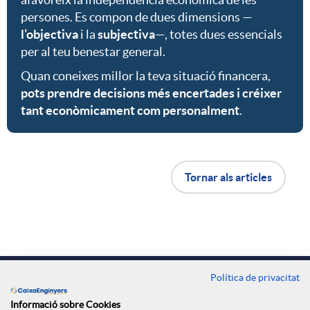
persones. Es compon de dues dimensions —
l’objectiva
i la
subjectiva
—, totes dues essencials
per al teu benestar general.
Quan coneixes millor la teva situació financera,
pots prendre decisions més encertades i créixer
tant econòmicament com personalment
.
B
Tornar als articles
o
t
Contacte
Política de privacitat
Oficines
Informació sobre Cookies