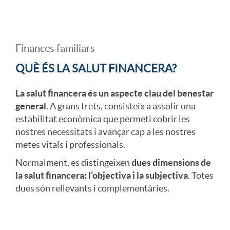
c
o
A
a
c
Finances familiars
r
QUÈ ÉS LA SALUT FINANCERA?
c
a
t
La salut financera és un aspecte clau del benestar
general
. A grans trets, consisteix a assolir una
i
b
0
estabilitat econòmica que permeti cobrir les
nostres necessitats i avançar cap a les nostres
o
e
metes vitals i professionals.
1
Normalment, es distingeixen
dues dimensions de
la salut financera: l’objectiva i la subjectiva
. Totes
n
c
a
dues són rellevants i complementàries.
s
e
d