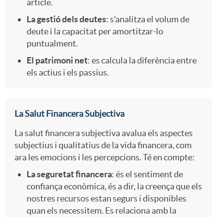
article.
e
La gestió dels deutes
: s'analitza el volum de
deute i la capacitat per amortitzar-lo
puntualment.
r
El patrimoni net
: es calcula la diferència entre
els actius i els passius.
p
o
La Salut Financera Subjectiva
La salut financera subjectiva avalua els aspectes
subjectius i qualitatius de la vida financera, com
ara les emocions i les percepcions. Té en compte:
La seguretat financera
: és el sentiment de
confiança econòmica, és a dir, la creença que els
nostres recursos estan segurs i disponibles
quan els necessitem. Es relaciona amb la