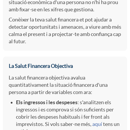
situació econòmica d'una persona no n'hi ha prou
t
s
u
amb fixar-se en les xifres que gestiona.
b
Conèixer la teva salut financera et pot ajudar a
o
detectar oportunitats i amenaces, a viure amb més
l
e
calma el present i a projectar-te amb confiança cap
al futur.
s
t
c
o
e
La Salut Financera Objectiva
La salut financera objectiva avalua
-
r
quantitativament la situació financera d'una
persona a partir de variables com ara:
c
Els ingressos i les despeses
: s'analitzen els
a
ingressos i es comprova si són suficients per
cobrir les despeses habituals i fer front als
u
imprevistos. Si vols saber-ne més,
aquí
tens un