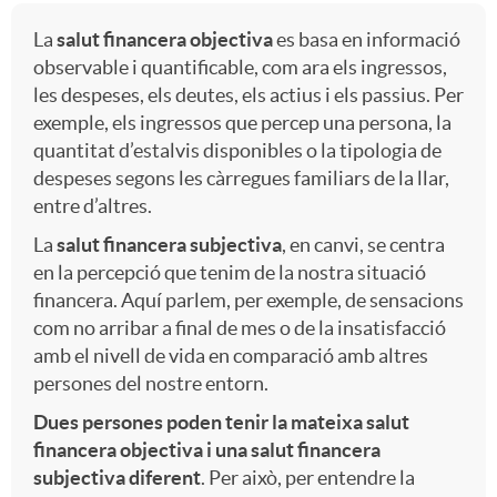
a
r
A
u
La
salut financera objectiva
es basa en informació
observable i quantificable, com ara els ingressos,
les despeses, els deutes, els actius i els passius. Per
n
a
r
l
exemple, els ingressos que percep una persona, la
quantitat d’estalvis disponibles o la tipologia de
i
-
t
despeses segons les càrregues familiars de la llar,
t
entre d’altres.
d
A
La
salut financera subjectiva
, en canvi, se centra
0
o
en la percepció que tenim de la nostra situació
financera. Aquí parlem, per exemple, de sensacions
a
d
1
-
com no arribar a final de mes o de la insatisfacció
amb el nivell de vida en comparació amb altres
d
u
persones del nostre entorn.
a
c
Dues persones poden tenir la mateixa salut
financera objectiva i una salut financera
e
l
d
a
subjectiva diferent
. Per això, per entendre la