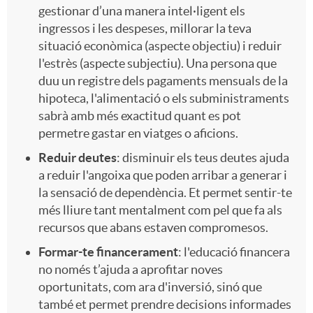
gestionar d’una manera intel·ligent els
ingressos i les despeses, millorar la teva
situació econòmica (aspecte objectiu) i reduir
l'estrès (aspecte subjectiu). Una persona que
duu un registre dels pagaments mensuals de la
hipoteca, l'alimentació o els subministraments
sabrà amb més exactitud quant es pot
permetre gastar en viatges o aficions.
Reduir deutes
: disminuir els teus deutes ajuda
a reduir l'angoixa que poden arribar a generar i
la sensació de dependència. Et permet sentir-te
més lliure tant mentalment com pel que fa als
recursos que abans estaven compromesos.
Formar-te financerament
: l'educació financera
no només t’ajuda a aprofitar noves
oportunitats, com ara d'inversió, sinó que
també et permet prendre decisions informades