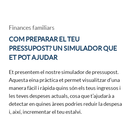
i
t
A
c
o
Finances familiars
r
a
c
COM PREPARAR EL TEU
t
PRESSUPOST? UN SIMULADOR QUE
c
a
ET POT AJUDAR
2
Et presentem el nostre simulador de pressupost.
i
b
Aquesta eina pràctica et permet visualitzar d’una
3
manera fàcil i ràpida quins són els teus ingressos i
o
e
les teves despeses actuals, cosa que t’ajudarà a
detectar en quines àrees podries reduir la despesa
.
i, així, incrementar el teu estalvi.
n
c
2