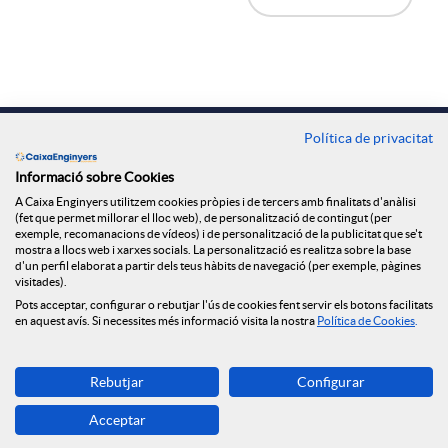
B
a
b
p
o
d
e
o
t
Contacte
Política de privacitat
o
c
Oficines
ó
Informació sobre Cookies
A Caixa Enginyers utilitzem cookies pròpies i de tercers amb finalitats d'anàlisi
r
Troba'ns a
(fet que permet millorar el lloc web), de personalització de contingut (per
e
exemple, recomanacions de vídeos) i de personalització de la publicitat que se't
n
mostra a llocs web i xarxes socials. La personalització es realitza sobre la base
d'un perfil elaborat a partir dels teus hàbits de navegació (per exemple, pàgines
P
visitades).
r
Blog
v
Pots acceptar, configurar o rebutjar l'ús de cookies fent servir els botons facilitats
en aquest avís. Si necessites més informació visita la nostra
Política de Cookies
.
r
a
o
Descarrega-la ara
Rebutjar
Configurar
Banca MOBILE
e
Acceptar
© Grup Caixa d'Enginyers 2026