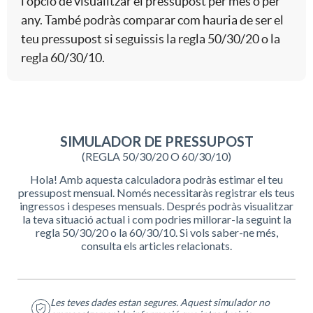
e
u
l'opció de visualitzar el pressupost per mes o per
any. També podràs comparar com hauria de ser el
S
m
teu pressupost si seguissis la regla 50/30/20 o la
l
s
regla 60/30/10.
i
u
a
m
l
d
I
u
a
o
f
l
d
r
r
a
o
e
a
d
r