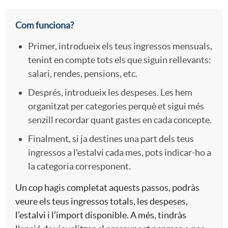
s
e
A
A
Com funciona?
a
r
Primer, introdueix els teus ingressos mensuals,
d
r
tenint en compte tots els que siguin rellevants:
n
a
salari, rendes, pensions, etc.
u
t
Després, introdueix les despeses. Les hem
i
-
organitzat per categories perquè et sigui més
l
senzill recordar quant gastes en cada concepte.
2
d
S
Finalment, si ja destines una part dels teus
t
ingressos a l'estalvi cada mes, pots indicar-ho a
3
a
i
la categoria corresponent.
o
S
Un cop hagis completat aquests passos, podràs
d
m
veure els teus ingressos totals, les despeses,
s
l’estalvi i l’import disponible. A més, tindràs
i