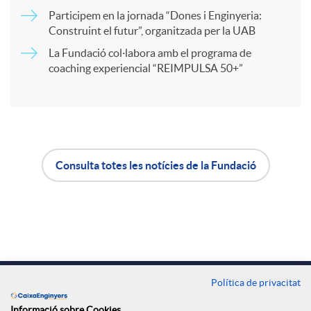
Participem en la jornada “Dones i Enginyeria:
r
Construint el futur”, organitzada per la UAB
La Fundació col·labora amb el programa de
coaching experiencial “REIMPULSA 50+”
t
i
r
Consulta totes les notícies de la Fundació
A
B
a
p
o
X
l
t
Contacte
Política de privacitat
a
Oficines
Informació sobre Cookies