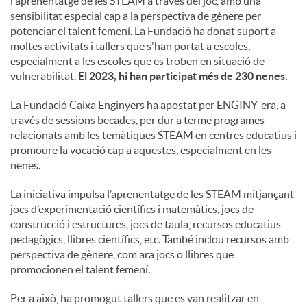
l'aprenentatge de les STEAM a través del joc, amb una
sensibilitat especial cap a la perspectiva de gènere per
c
potenciar el talent femení. La Fundació ha donat suport a
moltes activitats i tallers que s'han portat a escoles,
especialment a les escoles que es troben en situació de
o
vulnerabilitat.
El 2023, hi han participat més de 230 nenes.
La Fundació Caixa Enginyers ha apostat per ENGINY-era, a
n
través de sessions becades, per dur a terme programes
relacionats amb les temàtiques STEAM en centres educatius i
promoure la vocació cap a aquestes, especialment en les
t
nenes.
La iniciativa impulsa l’aprenentatge de les STEAM mitjançant
i
jocs d’experimentació científics i matemàtics, jocs de
construcció i estructures, jocs de taula, recursos educatius
pedagògics, llibres científics, etc. També inclou recursos amb
n
perspectiva de gènere, com ara jocs o llibres que
promocionen el talent femení.
g
Per a això, ha promogut tallers que es van realitzar en