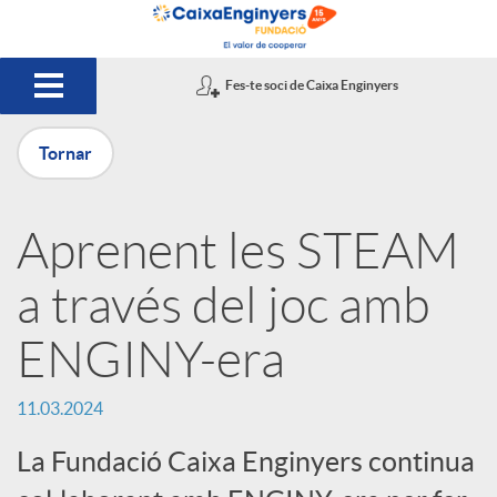
Salta al contingut principal
Fes-te soci de Caixa Enginyers
Tornar
P
Aprenent les STEAM
u
a través del joc amb
b
ENGINY-era
l
11.03.2024
La Fundació Caixa Enginyers continua
i