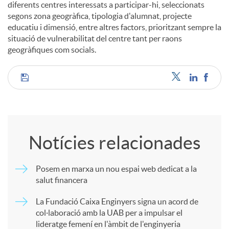
diferents centres interessats a participar-hi, seleccionats
segons zona geogràfica, tipologia d'alumnat, projecte
u
educatiu i dimensió, entre altres factors, prioritzant sempre la
situació de vulnerabilitat del centre tant per raons
geogràfiques com socials.
t
C
s
o
Notícies relacionades
m
Posem en marxa un nou espai web dedicat a la
salut financera
p
La Fundació Caixa Enginyers signa un acord de
col·laboració amb la UAB per a impulsar el
a
lideratge femení en l'àmbit de l'enginyeria