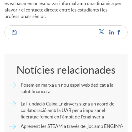
es va basar en un esmorzar informal amb una dinàmica per
afavorir el contacte directe entre les estudiants i les
u
professionals sènior.
t
C
s
o
Notícies relacionades
m
Posem en marxa un nou espai web dedicat a la
salut financera
p
La Fundació Caixa Enginyers signa un acord de
col·laboració amb la UAB per a impulsar el
a
lideratge femení en l'àmbit de l'enginyeria
Aprenent les STEAM a través del joc amb ENGINY-