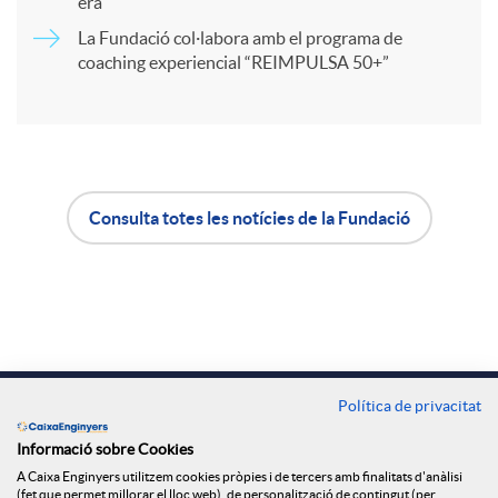
r
era
La Fundació col·labora amb el programa de
coaching experiencial “REIMPULSA 50+”
t
i
r
Consulta totes les notícies de la Fundació
A
B
a
p
o
X
l
t
Contacte
Política de privacitat
a
Oficines
i
ó
Informació sobre Cookies
A Caixa Enginyers utilitzem cookies pròpies i de tercers amb finalitats d'anàlisi
Troba'ns a
(fet que permet millorar el lloc web), de personalització de contingut (per