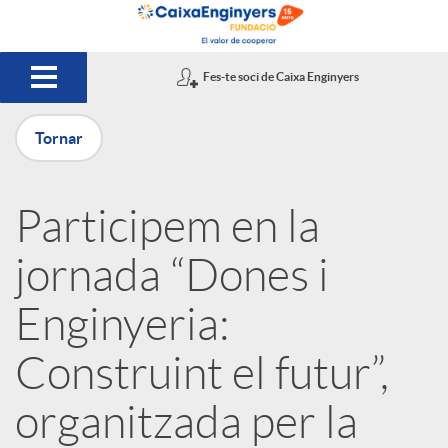
Salta al contingut principal
Fes-te soci de Caixa Enginyers
Tornar
P
Participem en la
u
jornada “Dones i
b
Enginyeria:
Construint el futur”,
l
organitzada per la
i