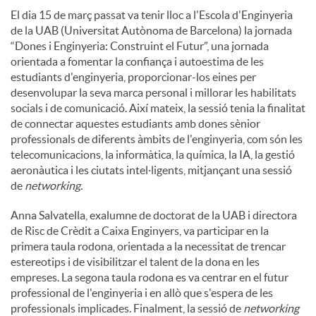
El dia 15 de març passat va tenir lloc a l'Escola d'Enginyeria
c
de la UAB (Universitat Autònoma de Barcelona) la jornada
“Dones i Enginyeria: Construint el Futur”, una jornada
orientada a fomentar la confiança i autoestima de les
o
estudiants d'enginyeria, proporcionar-los eines per
desenvolupar la seva marca personal i millorar les habilitats
socials i de comunicació. Així mateix, la sessió tenia la finalitat
n
de connectar aquestes estudiants amb dones sènior
professionals de diferents àmbits de l'enginyeria, com són les
telecomunicacions, la informàtica, la química, la IA, la gestió
t
aeronàutica i les ciutats intel·ligents, mitjançant una sessió
de
networking.
i
Anna Salvatella, exalumne de doctorat de la UAB i directora
de Risc de Crèdit a Caixa Enginyers, va participar en la
primera taula rodona, orientada a la necessitat de trencar
n
estereotips i de visibilitzar el talent de la dona en les
empreses. La segona taula rodona es va centrar en el futur
professional de l'enginyeria i en allò que s'espera de les
g
professionals implicades. Finalment, la sessió de
networking