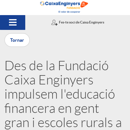
Salta al contingut principal
Fes-te soci de Caixa Enginyers
Tornar
P
Des de la Fundació
u
Caixa Enginyers
b
impulsem l'educació
financera en gent
l
gran i escoles rurals a
i