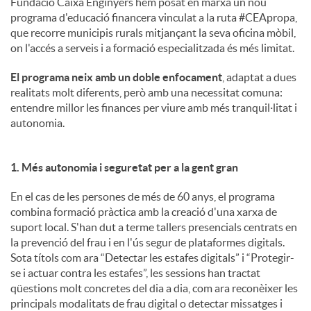
Fundació Caixa Enginyers hem posat en marxa un nou
programa d'educació financera vinculat a la ruta #CEApropa,
u
que recorre municipis rurals mitjançant la seva oficina mòbil,
on l'accés a serveis i a formació especialitzada és més limitat.
t
El programa neix amb un doble enfocament
, adaptat a dues
realitats molt diferents, però amb una necessitat comuna:
entendre millor les finances per viure amb més tranquil·litat i
s
autonomia.
1. Més autonomia i seguretat per a la gent gran
En el cas de les persones de més de 60 anys, el programa
combina formació pràctica amb la creació d'una xarxa de
suport local. S'han dut a terme tallers presencials centrats en
la prevenció del frau i en l'ús segur de plataformes digitals.
Sota títols com ara “Detectar les estafes digitals” i “Protegir-
se i actuar contra les estafes”, les sessions han tractat
qüestions molt concretes del dia a dia, com ara reconèixer les
principals modalitats de frau digital o detectar missatges i