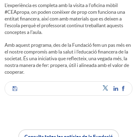
L'experiència es completa amb la visita a l'oficina mòbil
#CEApropa, on poden conèixer de prop com funciona una
entitat financera, així com amb materials que es deixen a
l'escola perquè el professorat continuï treballant aquests
conceptes a l'aula.
Amb aquest programa, des de la Fundació fem un pas més en
el nostre compromís amb la salut i l’educació financera de la
societat. És una iniciativa que reflecteix, una vegada més, la
nostra manera de fer: propera, útil i alineada amb el valor de
cooperar.
C
o
m
Consulta totes les notícies de la Fundació