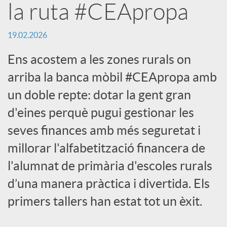
la ruta #CEApropa
c
19.02.2026
a
Ens acostem a les zones rurals on
arriba la banca mòbil #CEApropa amb
d
un doble repte: dotar la gent gran
d'eines perquè pugui gestionar les
o
seves finances amb més seguretat i
millorar l'alfabetització financera de
r
l'alumnat de primària d'escoles rurals
d’una manera pràctica i divertida. Els
d
primers tallers han estat tot un èxit.
e