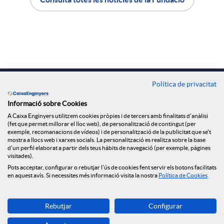
A
B
p
p
o
a
l
t
Contacte
Política de privacitat
r
Oficines
i
ó
Informació sobre Cookies
A Caixa Enginyers utilitzem cookies pròpies i de tercers amb finalitats d'anàlisi
t
Troba'ns a
(fet que permet millorar el lloc web), de personalització de contingut (per
exemple, recomanacions de vídeos) i de personalització de la publicitat que se't
c
n
mostra a llocs web i xarxes socials. La personalització es realitza sobre la base
d'un perfil elaborat a partir dels teus hàbits de navegació (per exemple, pàgines
i
visitades).
a
n
Blog
Pots acceptar, configurar o rebutjar l'ús de cookies fent servir els botons facilitats
en aquest avís. Si necessites més informació visita la nostra
Política de Cookies
.
r
c
o
Descarrega-la ara
Rebutjar
Configurar
Banca MOBILE
a