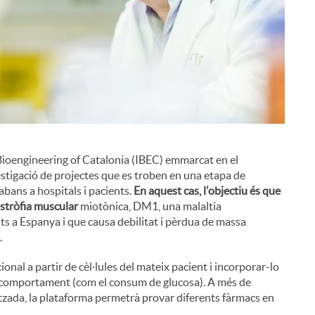
r Bioengineering of Catalonia (IBEC) emmarcat en el
stigació de projectes que es troben en una etapa de
ans a hospitals i pacients.
En aquest cas, l'objectiu és que
istròfia muscular
miotònica, DM1, una malaltia
s a Espanya i que causa debilitat i pèrdua de massa
i
.
ional a partir de cèl·lules del mateix pacient i incorporar-lo
 comportament (com el consum de glucosa). A més de
tzada, la plataforma permetrà provar diferents fàrmacs en