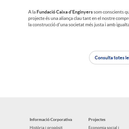
A la
Fundació Caixa d'Enginyers
som conscients que
projecte és una aliança clau tant en el nostre compr
la construcció d'una societat més justa i amb igualt
Consulta totes le
A
B
p
o
l
t
Informació Corporativa
Projectes
Història i propòsit
Economia social i