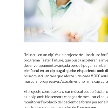
g
r
a
d
c
e
i
“Múscul en un xip” és un projecte de l'Institute fo
c
programa Faster Future, que busca accelerar la inve
ó
desenvolupament avançada perquè puguin arribar ab
el múscul en un xip pugui ajudar els pacients amb d
o
neuromuscular rara que afecta 1 de cada 8.000 adult
muscular progressiva. Actualment no hi ha cap cura
n
El projecte consisteix a crear múscul esquelètic func
a un xip amb biosensors capaços de mesurar el seu
t
monitorar l'evolució del pacient de forma personali
condicions molt similars a les de l'organisme.