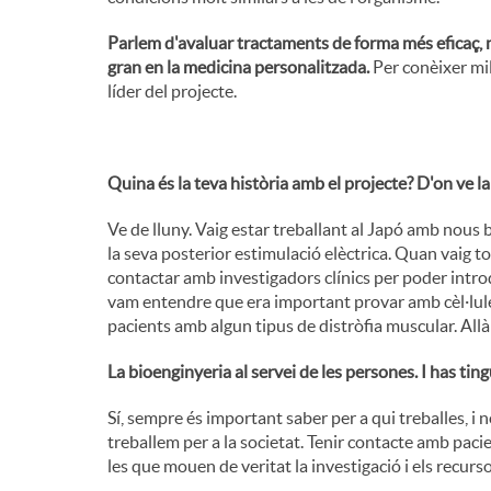
i
Parlem d'avaluar tractaments de forma més eficaç, m
gran en la medicina personalitzada.
Per conèixer mi
líder del projecte.
n
g
Quina és la teva història amb el projecte? D'on ve la
Ve de lluny. Vaig estar treballant al Japó amb nous 
u
la seva posterior estimulació elèctrica. Quan vaig to
contactar amb investigadors clínics per poder intro
vam entendre que era important provar amb cèl·lules
t
pacients amb algun tipus de distròfia muscular. All
La bioenginyeria al servei de les persones. I has t
s
Sí, sempre és important saber per a qui treballes, i n
treballem per a la societat. Tenir contacte amb pacie
les que mouen de veritat la investigació i els recurso