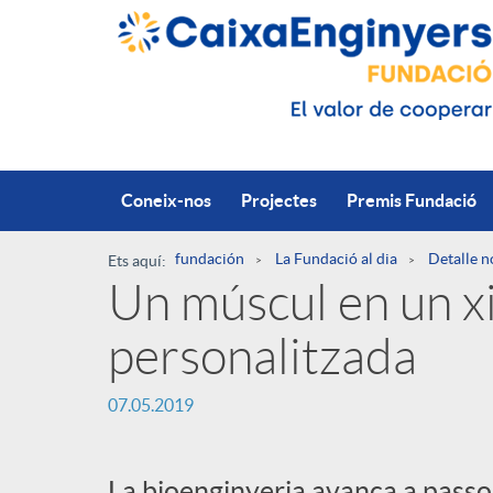
Salta al contingut principal
Coneix-nos
Projectes
Premis Fundació
fundación
La Fundació al dia
Detalle n
Ets aquí:
Un múscul en un xi
R
personalitzada
u
P
07.05.2019
t
u
La bioenginyeria avança a passos