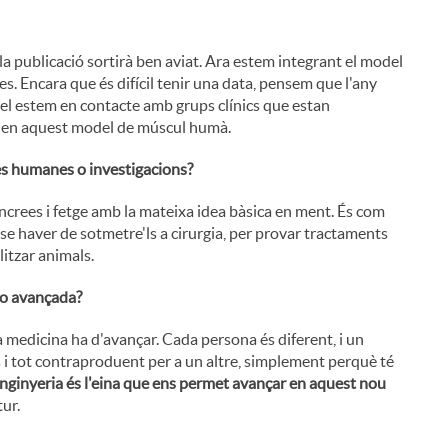
; la publicació sortirà ben aviat. Ara estem integrant el model
des. Encara que és difícil tenir una data, pensem que l'any
·lel estem en contacte amb grups clínics que estan
 en aquest model de múscul humà.
ies humanes o investigacions?
i
pàncrees i fetge amb la mateixa idea bàsica en ment. És com
nse haver de sotmetre'ls a cirurgia, per provar tractaments
litzar animals.
ó o avançada?
l
a medicina ha d'avançar. Cada persona és diferent, i un
s i tot contraproduent per a un altre, simplement perquè té
nginyeria és l'eina que ens permet avançar en aquest nou
tur.