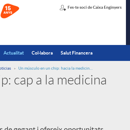
Fes-te soci de Caixa Enginyers
Actualitat
Col·labora
Salut Financera
oticias
Un músculo en un chip: hacia la medicina personalizada
p: cap a la medicina
 de gegant i ofereix oportunitats