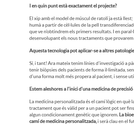
I en quin punt està exactament el projecte?
El xip amb el model de múscul de ratolí ja està llest
humà a partir de cèl·lules de la pell transdiferencia
que ve n’obtindrem els primers resultats. I en paral
desenvolupant els nous tractaments que provarem
Aquesta tecnologia pot aplicar-se a altres patolog
Sí, i tant! Ara mateix tenim línies d'investigació a 
tenir biòpsies dels pacients de forma il·limitada, se
d'una forma molt més propera al pacient, i sense uti
Estem aleshores a l'inici d'una medicina de precisi
La medicina personalitzada és el camí lògic en què l
tractament que és vàlid per a un pacient pot ser fin
algun condicionament genètic que ignorem.
La bioe
camí de medicina personalitzada,
i serà clau en el fu