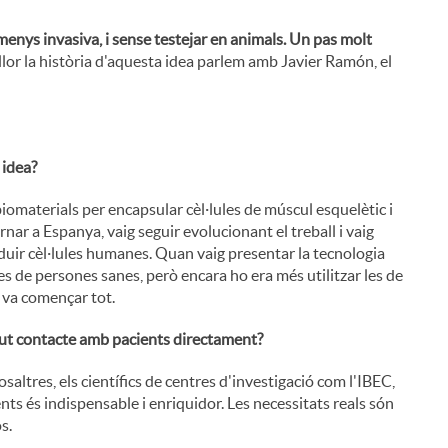
enys invasiva, i sense testejar en animals. Un pas molt
llor la història d'aquesta idea parlem amb Javier Ramón, el
 idea?
biomaterials per encapsular cèl·lules de múscul esquelètic i
rnar a Espanya, vaig seguir evolucionant el treball i vaig
duir cèl·lules humanes. Quan vaig presentar la tecnologia
 de persones sanes, però encara ho era més utilitzar les de
à va començar tot.
ingut contacte amb pacients directament?
osaltres, els científics de centres d'investigació com l'IBEC,
nts és indispensable i enriquidor. Les necessitats reals són
s.