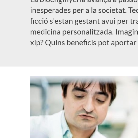
a
inesperades per a la societat. T
b
ficció s'estan gestant avui per t
d
medicina personalitzada. Imagin
l
xip? Quins beneficis pot aportar
e
i
n
c
a
a
v
d
e
o