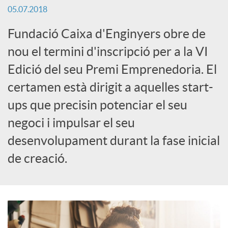
05.07.2018
c
Fundació Caixa d'Enginyers obre de
nou el termini d'inscripció per a la VI
a
Edició del seu Premi Emprenedoria. El
certamen està dirigit a aquelles start-
d
ups que precisin potenciar el seu
o
negoci i impulsar el seu
desenvolupament durant la fase inicial
r
de creació.
d
e