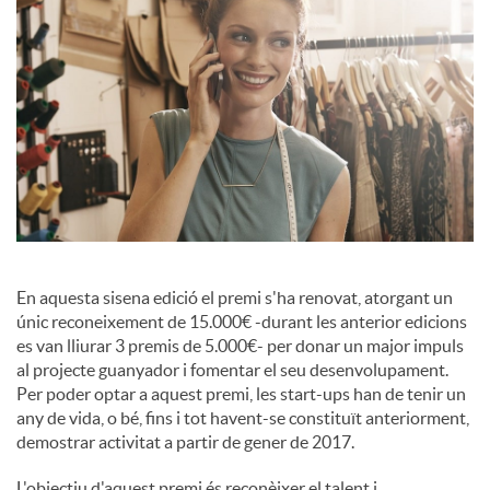
c
o
n
t
En aquesta sisena edició el premi s'ha renovat, atorgant un
únic reconeixement de 15.000€ -durant les anterior edicions
i
es van lliurar 3 premis de 5.000€- per donar un major impuls
al projecte guanyador i fomentar el seu desenvolupament.
Per poder optar a aquest premi, les start-ups han de tenir un
n
any de vida, o bé, fins i tot havent-se constituït anteriorment,
demostrar activitat a partir de gener de 2017.
g
L'objectiu d'aquest premi és reconèixer el talent i