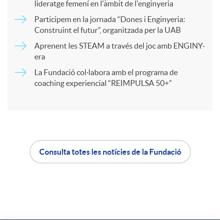
a
lideratge femení en l'àmbit de l'enginyeria
Participem en la jornada “Dones i Enginyeria:
r
Construint el futur”, organitzada per la UAB
Aprenent les STEAM a través del joc amb ENGINY-
era
t
La Fundació col·labora amb el programa de
coaching experiencial “REIMPULSA 50+”
i
r
a
Consulta totes les notícies de la Fundació
A
B
X
p
o