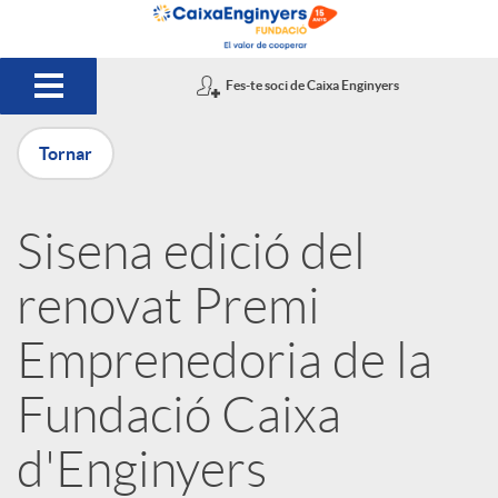
Salta al contingut principal
Fes-te soci de Caixa Enginyers
Tornar
P
Sisena edició del
u
renovat Premi
b
Emprenedoria de la
Fundació Caixa
l
d'Enginyers
i