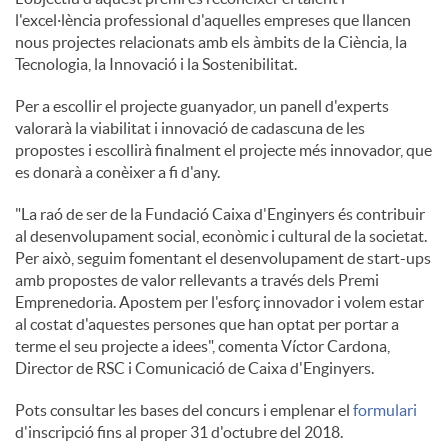
l'excel·lència professional d'aquelles empreses que llancen
nous projectes relacionats amb els àmbits de la Ciència, la
u
Tecnologia, la Innovació i la Sostenibilitat.
Per a escollir el projecte guanyador, un panell d'experts
t
valorarà la viabilitat i innovació de cadascuna de les
propostes i escollirà finalment el projecte més innovador, que
s
es donarà a conèixer a fi d'any.
"La raó de ser de la Fundació Caixa d'Enginyers és contribuir
al desenvolupament social, econòmic i cultural de la societat.
Per això, seguim fomentant el desenvolupament de start-ups
amb propostes de valor rellevants a través dels Premi
Emprenedoria. Apostem per l'esforç innovador i volem estar
al costat d'aquestes persones que han optat per portar a
terme el seu projecte a idees", comenta Víctor Cardona,
Director de RSC i Comunicació de Caixa d'Enginyers.
Pots consultar les bases del concurs i emplenar el
formulari
d'inscripció fins al proper 31 d'octubre del 2018.