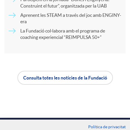
r
Construint el futur”, organitzada per la UAB
Aprenent les STEAM a través del joc amb ENGINY-
era
t
La Fundació col·labora amb el programa de
coaching experiencial “REIMPULSA 50+”
i
r
a
Consulta totes les notícies de la Fundació
A
B
X
p
o
a
l
t
Contacte
Política de privacitat