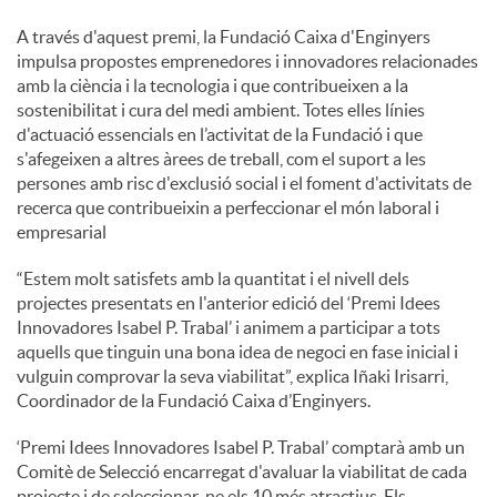
A través d'aquest premi, la Fundació Caixa d'Enginyers
u
impulsa propostes emprenedores i innovadores relacionades
amb la ciència i la tecnologia i que contribueixen a la
sostenibilitat i cura del medi ambient. Totes elles línies
t
d'actuació essencials en l’activitat de la Fundació i que
s'afegeixen a altres àrees de treball, com el suport a les
persones amb risc d'exclusió social i el foment d'activitats de
s
recerca que contribueixin a perfeccionar el món laboral i
empresarial
“Estem molt satisfets amb la quantitat i el nivell dels
projectes presentats en l'anterior edició del ‘Premi Idees
Innovadores Isabel P. Trabal’ i animem a participar a tots
aquells que tinguin una bona idea de negoci en fase inicial i
vulguin comprovar la seva viabilitat”, explica Iñaki Irisarri,
Coordinador de la Fundació Caixa d’Enginyers.
‘Premi Idees Innovadores Isabel P. Trabal’ comptarà amb un
Comitè de Selecció encarregat d'avaluar la viabilitat de cada
projecte i de seleccionar-ne els 10 més atractius. Els