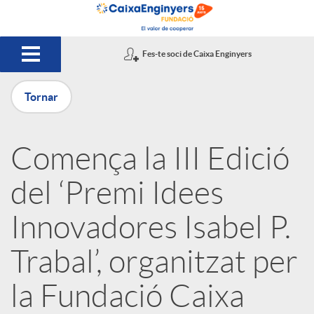
Salta al contingut principal
Fes-te soci de Caixa Enginyers
Tornar
P
Comença la III Edició
u
del ‘Premi Idees
b
Innovadores Isabel P.
Trabal’, organitzat per
l
la Fundació Caixa
i