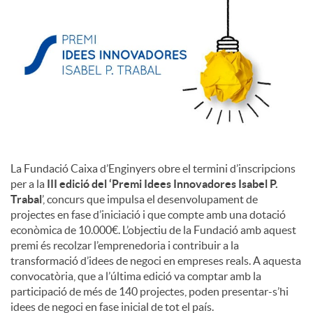
c
o
n
t
La Fundació Caixa d’Enginyers obre el termini d’inscripcions
per a la
III edició del ‘Premi Idees Innovadores Isabel P.
Trabal
’, concurs que impulsa el desenvolupament de
i
projectes en fase d’iniciació i que compte amb una dotació
econòmica de 10.000€. L’objectiu de la Fundació amb aquest
premi és recolzar l’emprenedoria i contribuir a la
n
transformació d’idees de negoci en empreses reals. A aquesta
convocatòria, que a l’última edició va comptar amb la
participació de més de 140 projectes, poden presentar-s’hi
g
idees de negoci en fase inicial de tot el país.