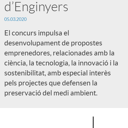
d’Enginyers
c
05.03.2020
a
El concurs impulsa el
desenvolupament de propostes
d
emprenedores, relacionades amb la
ciència, la tecnologia, la innovació i la
o
sostenibilitat, amb especial interès
pels projectes que defensen la
r
preservació del medi ambient.
d
e