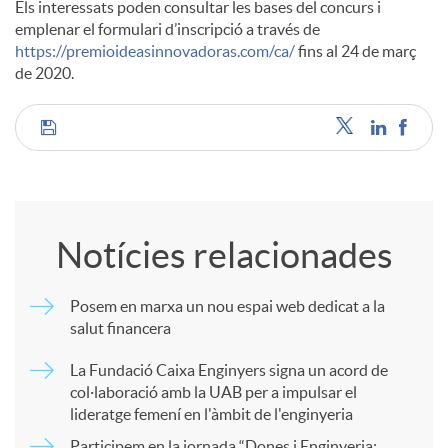
Els interessats poden consultar les bases del concurs i
emplenar el formulari d’inscripció a través de
https://premioideasinnovadoras.com/ca/
fins al 24 de març
de 2020.
C
o
Notícies relacionades
m
Posem en marxa un nou espai web dedicat a la
salut financera
p
La Fundació Caixa Enginyers signa un acord de
col·laboració amb la UAB per a impulsar el
a
lideratge femení en l'àmbit de l'enginyeria
Participem en la jornada “Dones i Enginyeria: