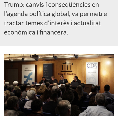
Trump: canvis i conseqüències en
c
l'agenda política global, va permetre
tractar temes d'interès i actualitat
o
econòmica i financera.
n
t
i
n
g