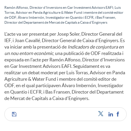
Ramón Alfonso, Director d'Inversions en Gar Investment Advisors EAFI; Luis
u
Torras, Advisor en Panda Agriculture & Water Fund i membre del comitè editor
de ODF; Álvaro Imbernón, Investigador en Quantio i ECFR, i Bas Fransen,
Director del Departament de Mercat de Capitals a Caixa d'Enginyers
t
L'acte va ser presentat per Josep Soler, Director General del
IEF, i Joan Cavallé, Director General de Caixa d'Enginyers. Es
va iniciar amb la presentació de
Indicadors de conjuntura en
s
un nou entorn econòmic
, una publicació de ODF realitzada i
exposada en l'acte per Ramón Alfonso, Director d'Inversions
en Gar Investment Advisors EAFI. Seguidament es va
realitzar un debat moderat per Luis Torras, Advisor en Panda
Agriculture & Water Fund i membre del comitè editor de
ODF, en el qual participaven Álvaro Imbernón, Investigador
en Quantio i ECFR, i Bas Fransen, Director del Departament
de Mercat de Capitals a Caixa d'Enginyers.
C