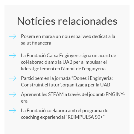
o
Notícies relacionades
m
Posem en marxa un nou espai web dedicat a la
salut financera
p
La Fundació Caixa Enginyers signa un acord de
col·laboració amb la UAB per a impulsar el
a
lideratge femení en l'àmbit de l'enginyeria
Participem en la jornada “Dones i Enginyeria:
r
Construint el futur”, organitzada per la UAB
Aprenent les STEAM a través del joc amb ENGINY-
era
t
La Fundació col·labora amb el programa de
coaching experiencial “REIMPULSA 50+”
i