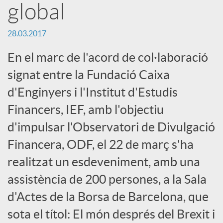
global
c
28.03.2017
a
En el marc de l'acord de col·laboració
signat entre la Fundació Caixa
d
d'Enginyers i l'Institut d'Estudis
Financers, IEF, amb l'objectiu
o
d'impulsar l'Observatori de Divulgació
Financera, ODF, el 22 de març s'ha
r
realitzat un esdeveniment, amb una
assistència de 200 persones, a la Sala
d
d'Actes de la Borsa de Barcelona, que
sota el títol: El món després del Brexit i
e