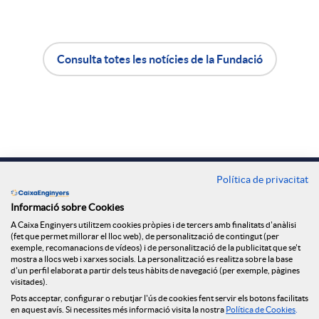
r
a
Consulta totes les notícies de la Fundació
A
B
X
p
o
a
l
t
Contacte
Política de privacitat
r
Oficines
i
ó
Informació sobre Cookies
A Caixa Enginyers utilitzem cookies pròpies i de tercers amb finalitats d'anàlisi
Troba'ns a
(fet que permet millorar el lloc web), de personalització de contingut (per
x
exemple, recomanacions de vídeos) i de personalització de la publicitat que se't
c
n
mostra a llocs web i xarxes socials. La personalització es realitza sobre la base
d'un perfil elaborat a partir dels teus hàbits de navegació (per exemple, pàgines
visitades).
e
a
n
Blog
Pots acceptar, configurar o rebutjar l'ús de cookies fent servir els botons facilitats
en aquest avís. Si necessites més informació visita la nostra
Política de Cookies
.