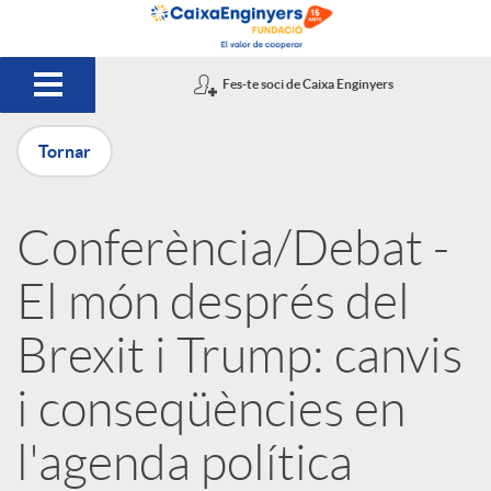
Salta al contingut principal
Fes-te soci de Caixa Enginyers
Tornar
P
Conferència/Debat -
u
El món després del
b
Brexit i Trump: canvis
i conseqüències en
l
l'agenda política
i