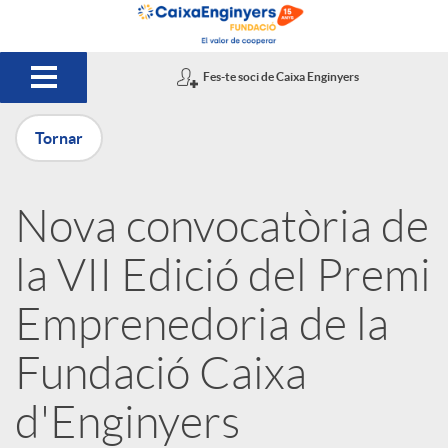
Salta al contingut principal
Fes-te soci de Caixa Enginyers
Tornar
P
Nova convocatòria de
u
la VII Edició del Premi
b
Emprenedoria de la
Fundació Caixa
l
d'Enginyers
i