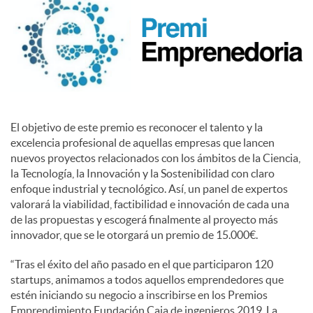
c
o
n
El objetivo de este premio es reconocer el talento y la
excelencia profesional de aquellas empresas que lancen
nuevos proyectos relacionados con los ámbitos de la Ciencia,
t
la Tecnología, la Innovación y la Sostenibilidad con claro
enfoque industrial y tecnológico. Así, un panel de expertos
valorará la viabilidad, factibilidad e innovación de cada una
i
de las propuestas y escogerá finalmente al proyecto más
innovador, que se le otorgará un premio de 15.000€.
n
“Tras el éxito del año pasado en el que participaron 120
startups, animamos a todos aquellos emprendedores que
estén iniciando su negocio a inscribirse en los Premios
g
Emprendimiento Fundación Caja de ingenieros 2019. La