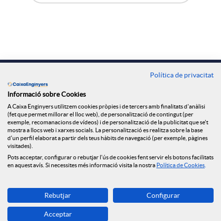
A
B
X
p
o
a
l
t
Contacte
Política de privacitat
r
Oficines
i
ó
Informació sobre Cookies
A Caixa Enginyers utilitzem cookies pròpies i de tercers amb finalitats d'anàlisi
Troba'ns a
(fet que permet millorar el lloc web), de personalització de contingut (per
x
exemple, recomanacions de vídeos) i de personalització de la publicitat que se't
c
n
mostra a llocs web i xarxes socials. La personalització es realitza sobre la base
d'un perfil elaborat a partir dels teus hàbits de navegació (per exemple, pàgines
visitades).
e
a
n
Blog
Pots acceptar, configurar o rebutjar l'ús de cookies fent servir els botons facilitats
en aquest avís. Si necessites més informació visita la nostra
Política de Cookies
.
s
c
o
Descarrega-la ara
Rebutjar
Configurar
Banca MOBILE
S
Acceptar