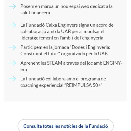
Posem en marxa un nou espai web dedicat a la
salut financera
p
La Fundació Caixa Enginyers signa un acord de
col·laboració amb la UAB per a impulsar el
a
lideratge femení en l'àmbit de l'enginyeria
Participem en la jornada “Dones i Enginyeria:
r
Construint el futur”, organitzada per la UAB
Aprenent les STEAM a través del joc amb ENGINY-
era
t
La Fundació col·labora amb el programa de
coaching experiencial “REIMPULSA 50+”
i
r
a
Consulta totes les notícies de la Fundació