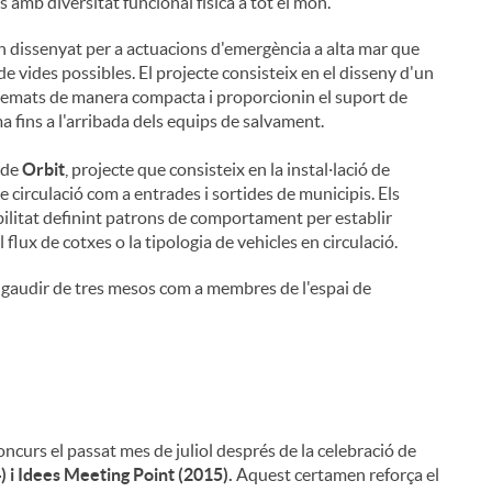
 amb diversitat funcional física a tot el món.
 dissenyat per a actuacions d'emergència a alta mar que
e vides possibles. El projecte consisteix en el disseny d'un
emats de manera compacta i proporcionin el suport de
ima fins a l'arribada dels equips de salvament.
 de
Orbit
, projecte que consisteix en la instal·lació de
e circulació com a entrades i sortides de municipis. Els
obilitat definint patrons de comportament per establir
 flux de cotxes o la tipologia de vehicles en circulació.
an gaudir de tres mesos com a membres de l'espai de
i
curs el passat mes de juliol després de la celebració de
) i Idees Meeting Point (2015).
Aquest certamen reforça el