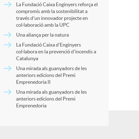
o
La Fundació Caixa Enginyers reforça el
p
compromís amb la sostenibilitat a
m
través d'un innovador projecte en
col·laboració amb la UPC
a
Una aliança per la natura
a
La Fundació Caixa d'Enginyers
r
col·labora en la prevenció d'incendis a
Catalunya
Una mirada als guanyadors de les
t
anteriors edicions del Premi
Emprenedoria II
Una mirada als guanyadors de les
anteriors edicions del Premi
Emprenedoria
r
a