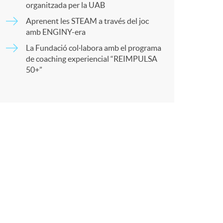
organitzada per la UAB
t
Aprenent les STEAM a través del joc
amb ENGINY-era
La Fundació col·labora amb el programa
de coaching experiencial “REIMPULSA
50+”
r
a
X
a
r