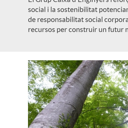
a
social i la sostenibilitat potenci
b
de responsabilitat social corpo
d
recursos per construir un futur 
l
e
i
n
c
a
a
v
d
e
o