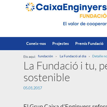
Salta al contingut principal
Coneix-nos
Projectes
Premis Fundació
fundación
La Fundació al dia
Detalle no
Ets aquí:
La Fundació i tu, 
R
sostenible
u
P
05.01.2017
t
u
El Grup Caixa d'Enginyers refor