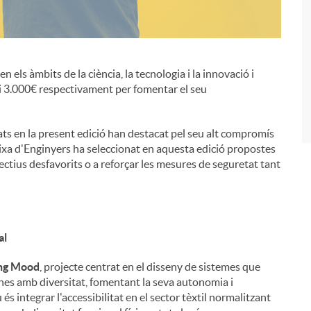
i
n els àmbits de la ciència, la tecnologia i la innovació i
i 3.000€ respectivament per fomentar el seu
ts en la present edició han destacat pel seu alt compromís
aixa d'Enginyers ha seleccionat en aquesta edició propostes
l·lectius desfavorits o a reforçar les mesures de seguretat tant
al
ng Mood
, projecte centrat en el disseny de sistemes que
ones amb diversitat, fomentant la seva autonomia i
és integrar l'accessibilitat en el sector tèxtil normalitzant