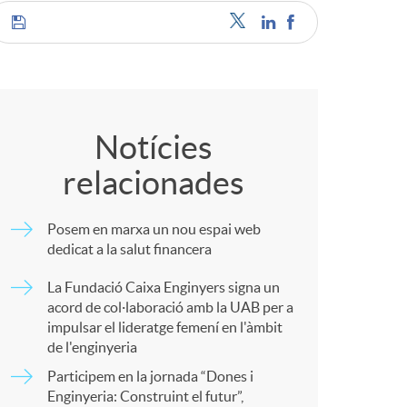
o
C
c
o
Notícies
relacionades
m
a
Posem en marxa un nou espai web
p
dedicat a la salut financera
La Fundació Caixa Enginyers signa un
a
acord de col·laboració amb la UAB per a
s
impulsar el lideratge femení en l'àmbit
de l'enginyeria
r
Participem en la jornada “Dones i
Enginyeria: Construint el futur”,