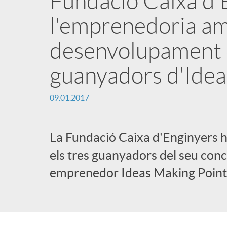
Fundació Caixa d'
l'emprenedoria am
i
desenvolupament d
n
guanyadors d'Idea
g
09.01.2017
u
La Fundació Caixa d'Enginyers h
t
els tres guanyadors del seu concu
emprenedor Ideas Making Point
s