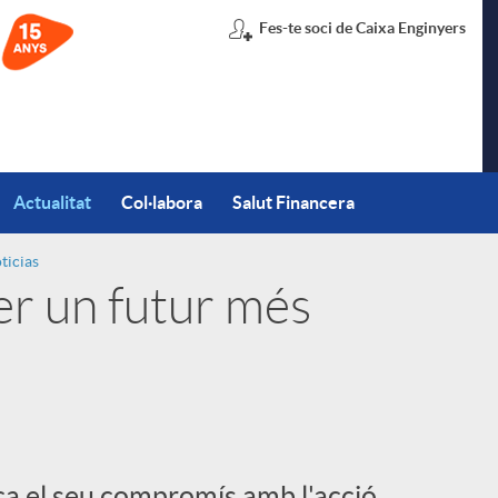
Fes-te soci de Caixa Enginyers
Actualitat
Col·labora
Salut Financera
ticias
per un futur més
ça el seu compromís amb l'acció