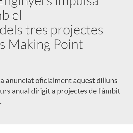
Enginyers impulsa
b el
els tres projectes
s Making Point
a anunciat oficialment aquest dilluns
rs anual dirigit a projectes de l'àmbit
.