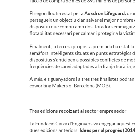
l'acció de compra de més de 390 milions de persones
El segon lloc ha estat per a
Auxdron Lifeguard,
dron
persegueix un objectiu clar, salvar el major nombre d
dispositiu que compti amb dos flotadors emmagatz
flotabilitat necessari per calmar i protegir a la víct
Finalment, la tercera proposta premiada ha estat la
semàfors intel·ligents situats en punts estratègics d
dispositius s'anticipen a possibles conflictes de m
freqüències de canvi adaptades a la franja horària, el
A més, els guanyadors i altres tres finalistes podr
coworking Makers of Barcelona (MOB).
Tres edicions recolzant al sector emprenedor
La Fundació Caixa d'Enginyers va engegar aquest con
dues edicions anteriors:
Idees per al progrés (2014