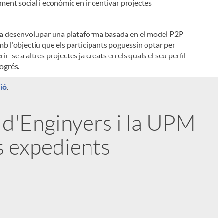
ent social i econòmic en incentivar projectes
tat va desenvolupar una plataforma basada en el model P2P
l
amb l'objectiu que els participants poguessin optar per
r-se a altres projectes ja creats en els quals el seu perfil
rogrés.
ió
.
 d'Enginyers i la UPM
s expedients