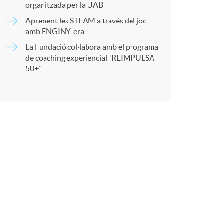
organitzada per la UAB
t
Aprenent les STEAM a través del joc
amb ENGINY-era
La Fundació col·labora amb el programa
de coaching experiencial “REIMPULSA
50+”
r
a
X
a
r