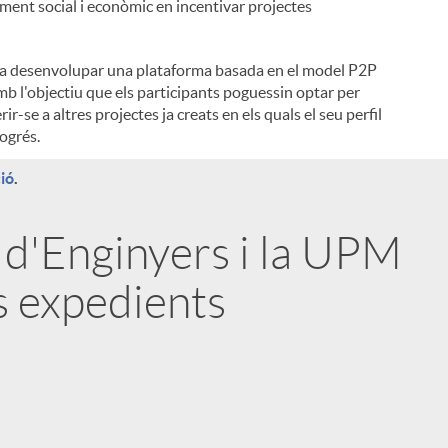
ent social i econòmic en incentivar projectes
tat va desenvolupar una plataforma basada en el model P2P
l
amb l'objectiu que els participants poguessin optar per
r-se a altres projectes ja creats en els quals el seu perfil
rogrés.
ió
.
 d'Enginyers i la UPM
s expedients