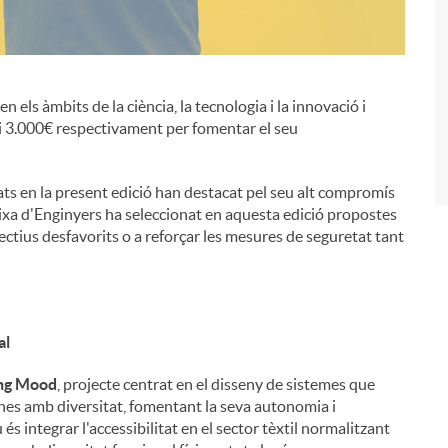
i
n els àmbits de la ciència, la tecnologia i la innovació i
i 3.000€ respectivament per fomentar el seu
ts en la present edició han destacat pel seu alt compromís
aixa d'Enginyers ha seleccionat en aquesta edició propostes
l·lectius desfavorits o a reforçar les mesures de seguretat tant
al
ng Mood
, projecte centrat en el disseny de sistemes que
ones amb diversitat, fomentant la seva autonomia i
és integrar l'accessibilitat en el sector tèxtil normalitzant