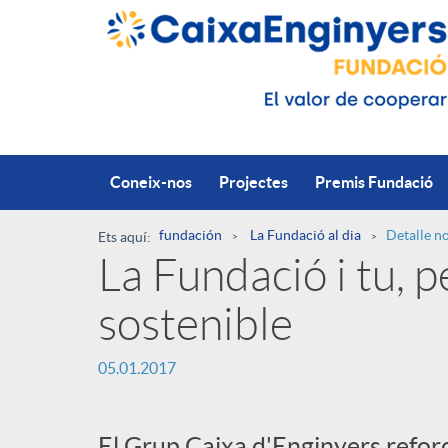
Salta al contingut principal
Coneix-nos
Projectes
Premis Fundació
fundación
La Fundació al dia
Detalle no
Ets aquí:
La Fundació i tu, 
R
sostenible
u
P
05.01.2017
t
u
El Grup Caixa d'Enginyers refor