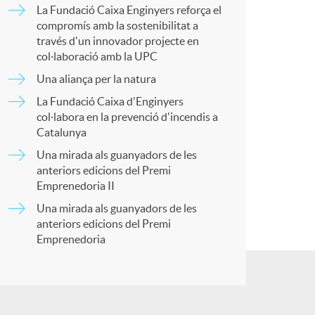
o
La Fundació Caixa Enginyers reforça el
p
compromís amb la sostenibilitat a
m
través d'un innovador projecte en
col·laboració amb la UPC
a
Una aliança per la natura
a
La Fundació Caixa d'Enginyers
r
col·labora en la prevenció d'incendis a
Catalunya
Una mirada als guanyadors de les
t
anteriors edicions del Premi
Emprenedoria II
Una mirada als guanyadors de les
anteriors edicions del Premi
Emprenedoria
r
a