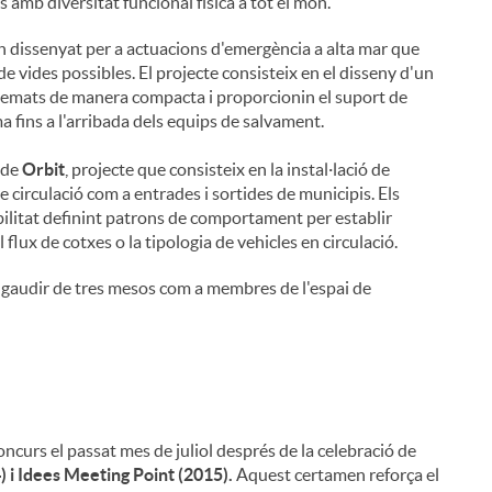
 amb diversitat funcional física a tot el món.
 dissenyat per a actuacions d'emergència a alta mar que
e vides possibles. El projecte consisteix en el disseny d'un
emats de manera compacta i proporcionin el suport de
ima fins a l'arribada dels equips de salvament.
 de
Orbit
, projecte que consisteix en la instal·lació de
e circulació com a entrades i sortides de municipis. Els
obilitat definint patrons de comportament per establir
 flux de cotxes o la tipologia de vehicles en circulació.
an gaudir de tres mesos com a membres de l'espai de
i
curs el passat mes de juliol després de la celebració de
) i Idees Meeting Point (2015).
Aquest certamen reforça el