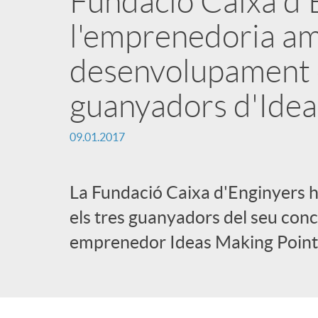
Fundació Caixa d'
l'emprenedoria am
i
desenvolupament d
n
guanyadors d'Idea
g
09.01.2017
u
La Fundació Caixa d'Enginyers h
t
els tres guanyadors del seu concu
emprenedor Ideas Making Point
s