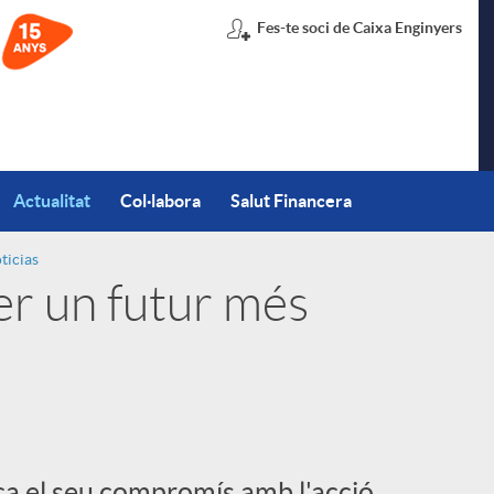
Fes-te soci de Caixa Enginyers
Actualitat
Col·labora
Salut Financera
ticias
per un futur més
ça el seu compromís amb l'acció