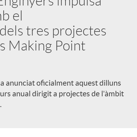
Enginyers impulsa
b el
els tres projectes
s Making Point
a anunciat oficialment aquest dilluns
rs anual dirigit a projectes de l'àmbit
.