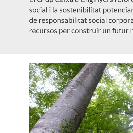
a
social i la sostenibilitat potenci
b
de responsabilitat social corpo
d
recursos per construir un futur 
l
e
i
n
c
a
a
v
d
e
o