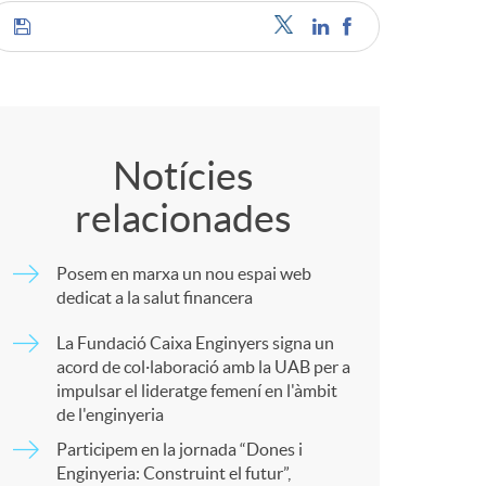
o
C
c
o
Notícies
relacionades
m
a
Posem en marxa un nou espai web
p
dedicat a la salut financera
La Fundació Caixa Enginyers signa un
a
acord de col·laboració amb la UAB per a
s
impulsar el lideratge femení en l'àmbit
de l'enginyeria
r
Participem en la jornada “Dones i
Enginyeria: Construint el futur”,