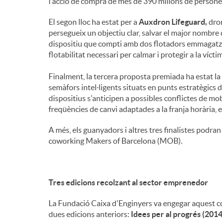
l'acció de compra de més de 390 milions de persones
El segon lloc ha estat per a
Auxdron Lifeguard,
dron
persegueix un objectiu clar, salvar el major nombre d
dispositiu que compti amb dos flotadors emmagatz
flotabilitat necessari per calmar i protegir a la víct
Finalment, la tercera proposta premiada ha estat la
semàfors intel·ligents situats en punts estratègics d
dispositius s'anticipen a possibles conflictes de m
freqüències de canvi adaptades a la franja horària, el
A més, els guanyadors i altres tres finalistes podr
coworking Makers of Barcelona (MOB).
Tres edicions recolzant al sector emprenedor
La Fundació Caixa d'Enginyers va engegar aquest con
dues edicions anteriors:
Idees per al progrés (2014