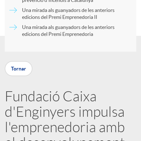
prevenció d'incendis a Catalunya
r
Una mirada als guanyadors de les anteriors
u
edicions del Premi Emprenedoria II
Una mirada als guanyadors de les anteriors
t
t
edicions del Premi Emprenedoria
i
s
r
Tornar
a
Fundació Caixa
d'Enginyers impulsa
X
l'emprenedoria amb
a