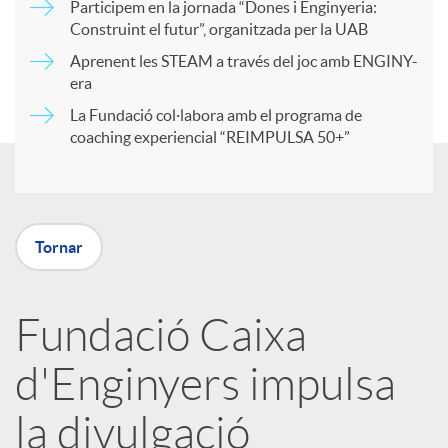
Participem en la jornada “Dones i Enginyeria:
r
Construint el futur”, organitzada per la UAB
Aprenent les STEAM a través del joc amb ENGINY-
era
t
La Fundació col·labora amb el programa de
coaching experiencial “REIMPULSA 50+”
i
r
Tornar
a
Fundació Caixa
X
d'Enginyers impulsa
a
la divulgació