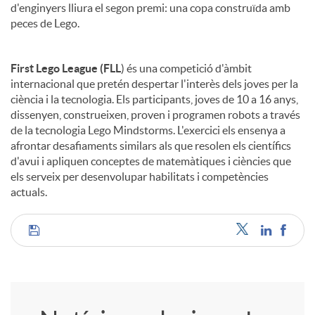
d'enginyers lliura el segon premi: una copa construïda amb
peces de Lego.
First Lego League (FLL
) és una competició d'àmbit
internacional que pretén despertar l'interès dels joves per la
ciència i la tecnologia. Els participants, joves de 10 a 16 anys,
dissenyen, construeixen, proven i programen robots a través
de la tecnologia Lego Mindstorms. L'exercici els ensenya a
afrontar desafiaments similars als que resolen els científics
d'avui i apliquen conceptes de matemàtiques i ciències que
els serveix per desenvolupar habilitats i competències
actuals.
C
o