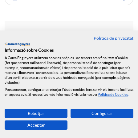
C
o
Notícies relacionades
Política de privacitat
m
Informació sobre Cookies
Posem en marxa un nou espai web dedicat a la
A Caixa Enginyers utilitzem cookies pròpies i de tercers amb finalitats d'anàlisi
salut financera
p
(fet que permet millorar el lloc web), de personalització de contingut (per
exemple, recomanacions de vídeos) i de personalització de la publicitat que se't
La Fundació Caixa Enginyers signa un acord de
mostra a llocs web i xarxes socials. La personalització es realitza sobre la base
d'un perfil elaborat a partir dels teus hàbits de navegació (per exemple, pàgines
col·laboració amb la UAB per a impulsar el
a
visitades).
lideratge femení en l'àmbit de l'enginyeria
Pots acceptar, configurar o rebutjar l'ús de cookies fent servir els botons facilitats
en aquest avís. Si necessites més informació visita la nostra
Política de Cookies
.
Participem en la jornada “Dones i Enginyeria:
r
Construint el futur”, organitzada per la UAB
Aprenent les STEAM a través del joc amb ENGINY-
Rebutjar
Configurar
era
t
Acceptar
La Fundació col·labora amb el programa de
coaching experiencial “REIMPULSA 50+”