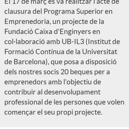
El 17 de març es va realitzar l'acte de
x
clausura del Programa Superior en
Emprenedoria, un projecte de la
e
Fundació Caixa d'Enginyers en
col·laboració amb UB-IL3 (Institut de
s
Formació Contínua de la Universitat
S
de Barcelona), que posa a disposició
dels nostres socis 20 beques per a
o
emprenedors amb l'objectiu de
contribuir al desenvolupament
c
professional de les persones que volen
començar el seu propi projecte.
i