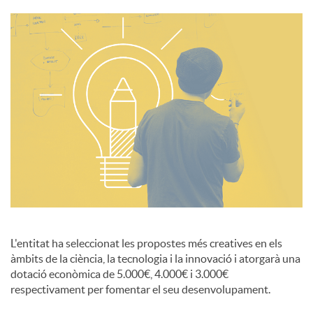
i
a
l
s
L'entitat ha seleccionat les propostes més creatives en els
àmbits de la ciència, la tecnologia i la innovació i atorgarà una
dotació econòmica de 5.000€, 4.000€ i 3.000€
respectivament per fomentar el seu desenvolupament.