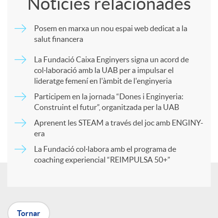
Notícies relacionades
m
Posem en marxa un nou espai web dedicat a la
salut financera
p
La Fundació Caixa Enginyers signa un acord de
col·laboració amb la UAB per a impulsar el
a
lideratge femení en l'àmbit de l'enginyeria
Participem en la jornada “Dones i Enginyeria:
r
Construint el futur”, organitzada per la UAB
Aprenent les STEAM a través del joc amb ENGINY-
era
t
La Fundació col·labora amb el programa de
coaching experiencial “REIMPULSA 50+”
i
r
Tornar