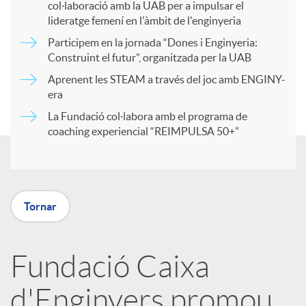
col·laboració amb la UAB per a impulsar el
a
lideratge femení en l'àmbit de l'enginyeria
Participem en la jornada “Dones i Enginyeria:
r
Construint el futur”, organitzada per la UAB
Aprenent les STEAM a través del joc amb ENGINY-
era
t
La Fundació col·labora amb el programa de
coaching experiencial “REIMPULSA 50+”
i
r
Tornar
a
Fundació Caixa
X
d'Enginyers promou