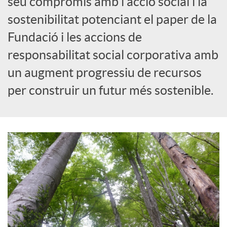
seu compromís amb l'acció social i la
sostenibilitat potenciant el paper de la
c
Fundació i les accions de
responsabilitat social corporativa amb
a
un augment progressiu de recursos
d
per construir un futur més sostenible.
o
r
d
e