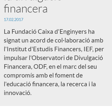
financera
r
17.02.2017
x
La Fundació Caixa d'Enginyers ha
e
signat un acord de col·laboració amb
l'Institut d'Estudis Financers, IEF, per
s
impulsar l'Observatori de Divulgació
Financera, ODF, en el marc del seu
S
compromís amb el foment de
l'educació financera, la recerca i la
o
innovació.
c