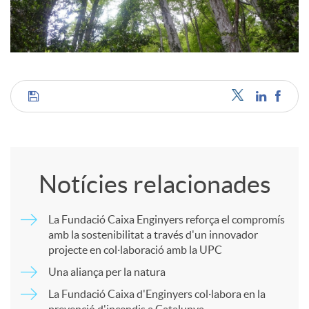
c
o
C
n
o
t
Notícies relacionades
m
i
La Fundació Caixa Enginyers reforça el compromís
amb la sostenibilitat a través d'un innovador
p
n
projecte en col·laboració amb la UPC
Una aliança per la natura
a
g
La Fundació Caixa d'Enginyers col·labora en la