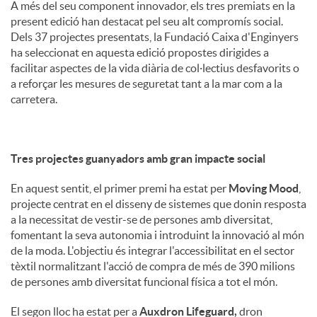
A més del seu component innovador, els tres premiats en la
present edició han destacat pel seu alt compromís social.
Dels 37 projectes presentats, la Fundació Caixa d'Enginyers
ha seleccionat en aquesta edició propostes dirigides a
facilitar aspectes de la vida diària de col·lectius desfavorits o
a reforçar les mesures de seguretat tant a la mar com a la
carretera.
Tres projectes guanyadors amb gran impacte social
En aquest sentit, el primer premi ha estat per
Moving Mood
,
projecte centrat en el disseny de sistemes que donin resposta
a la necessitat de vestir-se de persones amb diversitat,
fomentant la seva autonomia i introduint la innovació al món
de la moda. L'objectiu és integrar l'accessibilitat en el sector
tèxtil normalitzant l'acció de compra de més de 390 milions
de persones amb diversitat funcional física a tot el món.
El segon lloc ha estat per a
Auxdron Lifeguard,
dron