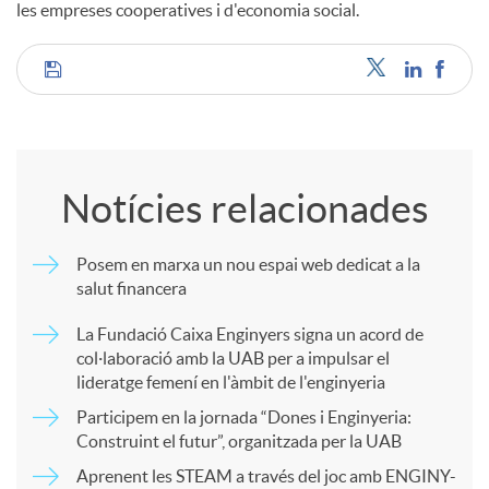
les empreses cooperatives i d'economia social.
C
o
Notícies relacionades
m
Posem en marxa un nou espai web dedicat a la
salut financera
p
La Fundació Caixa Enginyers signa un acord de
col·laboració amb la UAB per a impulsar el
a
lideratge femení en l'àmbit de l'enginyeria
Participem en la jornada “Dones i Enginyeria:
r
Construint el futur”, organitzada per la UAB
Aprenent les STEAM a través del joc amb ENGINY-