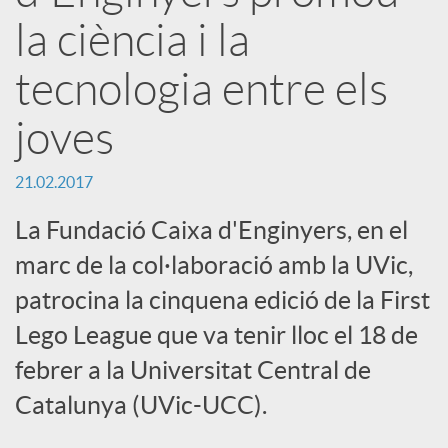
a
la ciència i la
tecnologia entre els
r
joves
x
21.02.2017
e
La Fundació Caixa d'Enginyers, en el
marc de la col·laboració amb la UVic,
s
patrocina la cinquena edició de la First
Lego League que va tenir lloc el 18 de
S
febrer a la Universitat Central de
o
Catalunya (UVic-UCC).