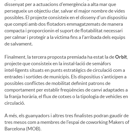
dissenyat per a actuacions d'emergència a alta mar que
persegueix un objectiu clar, salvar el major nombre de vides
possibles. El projecte consisteix en el disseny d'un dispositiu
que compti amb dos flotadors emmagatzemats de manera
compacta i proporcionin el suport de flotabilitat necessari
per calmar i protegir a la víctima fins a l'arribada dels equips
de salvament.
Finalment, la tercera proposta premiada ha estat la de
Orbit
,
projecte que consisteix en la instal·lació de semàfors
intel·ligents situats en punts estratègics de circulació com a
entrades i sortides de municipis. Els dispositius s'anticipen a
possibles conflictes de mobilitat definint patrons de
comportament per establir freqüències de canvi adaptades a
la franja horària, el flux de cotxes o la tipologia de vehicles en
circulació.
A més, els guanyadors i altres tres finalistes podran gaudir de
tres mesos com a membres de l'espai de coworking Makers of
Barcelona (MOB).