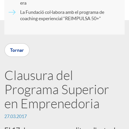
era
t
La Fundació col·labora amb el programa de
coaching experiencial “REIMPULSA 50+”
i
r
Tornar
a
Clausura del
X
Programa Superior
a
en Emprenedoria
r
27.03.2017