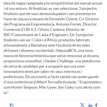
idea de negoci adaptada a la competitivitat del mercat actual
i al nou entorn. Al finalitzar, es van seleccionar 3 projectes
finalistes que els seus desenvolupadors van presentar en
l'acte de clausura davant de Fernando Ozores, Co-Director
del Programa de Emprenedoria, Antonio Fornés, Director
Comercial d'UB-IL3, i Víctor Cardona, Director de
RSC/Comunicació de Caixa d'Enginyers. Els 3 projectes
finalistes van ser: Colors d'Àfrica, productes fabricats
artesanalment a Barcelona amb l'essència de les teles
africanes i dissenys occidentals, HakunaBCN, una nova
marca de llenceria femenina que sense renunciar al disseny
proporciona comoditat, i Hacker Challenge, una plataforma
de cerca de candidats per a ocupació que usa unes
innovadores eines per saber els seus interessos i
preferències. Els assistents a l'acte també van poder gaudir
d'una conferència d'Albert Torruella titulada: " Emprenedors
com Homer Simpson, Mac Gyver, Són Goku i uns altres com
tu".