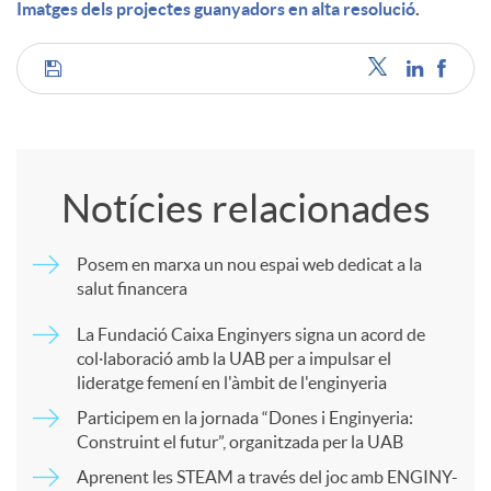
Imatges dels projectes guanyadors en alta resolució
.
C
o
Notícies relacionades
m
Posem en marxa un nou espai web dedicat a la
salut financera
p
La Fundació Caixa Enginyers signa un acord de
col·laboració amb la UAB per a impulsar el
a
lideratge femení en l'àmbit de l'enginyeria
Participem en la jornada “Dones i Enginyeria:
r
Construint el futur”, organitzada per la UAB
Aprenent les STEAM a través del joc amb ENGINY-