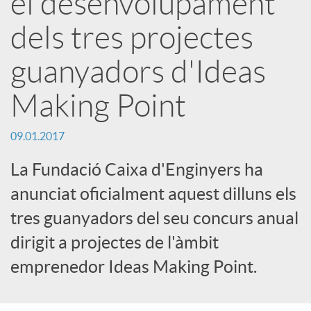
el desenvolupament
r
dels tres projectes
x
guanyadors d'Ideas
Making Point
e
09.01.2017
s
La Fundació Caixa d'Enginyers ha
anunciat oficialment aquest dilluns els
S
tres guanyadors del seu concurs anual
o
dirigit a projectes de l'àmbit
emprenedor Ideas Making Point.
c