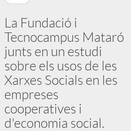
a
La Fundació i
X
Tecnocampus Mataró
a
junts en un estudi
sobre els usos de les
r
Xarxes Socials en les
x
empreses
e
cooperatives i
s
d'economia social.