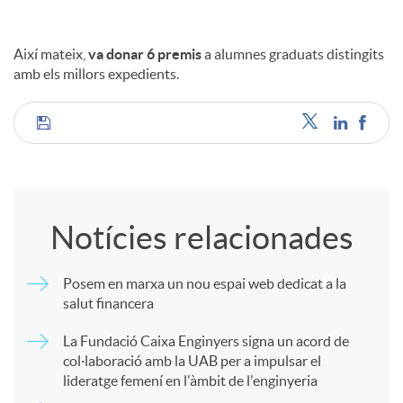
Així mateix,
va donar 6 premis
a alumnes graduats distingits
amb els millors expedients.
C
o
Notícies relacionades
m
Posem en marxa un nou espai web dedicat a la
salut financera
p
La Fundació Caixa Enginyers signa un acord de
col·laboració amb la UAB per a impulsar el
a
lideratge femení en l'àmbit de l'enginyeria