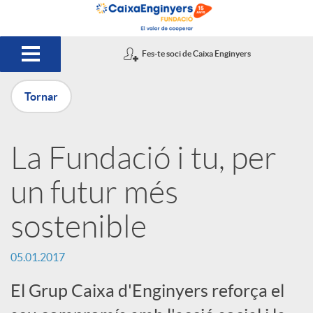
Salta al contingut principal
Fes-te soci de Caixa Enginyers
Tornar
P
La Fundació i tu, per
u
un futur més
b
sostenible
l
05.01.2017
El Grup Caixa d'Enginyers reforça el
i