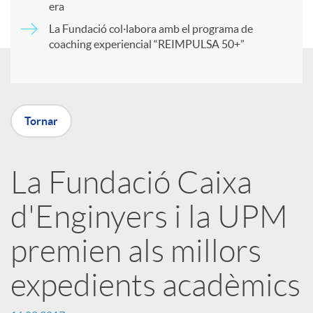
era
t
La Fundació col·labora amb el programa de
coaching experiencial “REIMPULSA 50+”
i
r
Tornar
a
La Fundació Caixa
X
d'Enginyers i la UPM
a
premien als millors
expedients acadèmics
r