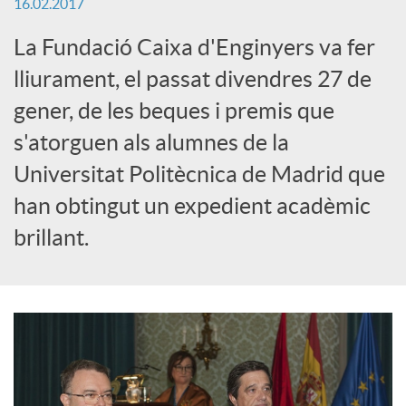
16.02.2017
x
La Fundació Caixa d'Enginyers va fer
e
lliurament, el passat divendres 27 de
gener, de les beques i premis que
s
s'atorguen als alumnes de la
Universitat Politècnica de Madrid que
S
han obtingut un expedient acadèmic
brillant.
o
c
i