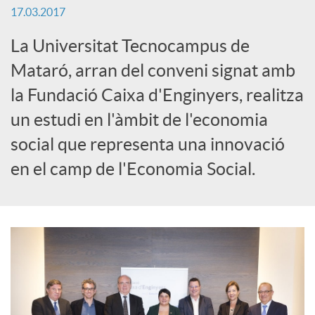
17.03.2017
S
La Universitat Tecnocampus de
o
Mataró, arran del conveni signat amb
la Fundació Caixa d'Enginyers, realitza
c
un estudi en l'àmbit de l'economia
social que representa una innovació
i
en el camp de l'Economia Social.
a
l
s