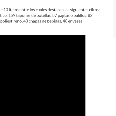
de 10 ítems entre los cuales destacan las siguientes cifras:
tico, 159 tapones de botellas, 87 pajitas o palillos, 82
 poliestireno, 43 chapas de bebidas, 40 envases