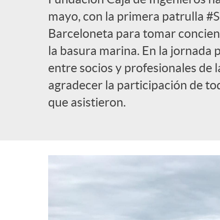
a
mayo, con la primera patrulla #Si
b
Barceloneta para tomar concien
d
la basura marina. En la jornada 
l
entre socios y profesionales de
e
i
agradecer la participación de t
n
que asistieron.
c
a
a
v
d
e
o