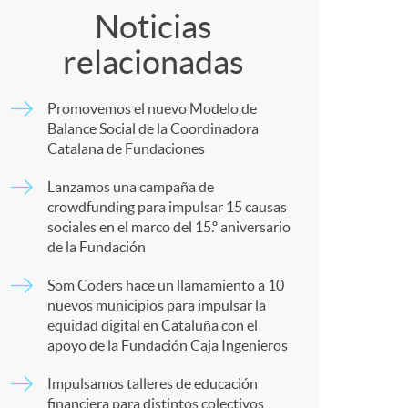
o
o
Noticias
m
relacionadas
m
a
Promovemos el nuevo Modelo de
p
Balance Social de la Coordinadora
Catalana de Fundaciones
a
Lanzamos una campaña de
crowdfunding para impulsar 15 causas
sociales en el marco del 15.º aniversario
r
de la Fundación
Som Coders hace un llamamiento a 10
t
nuevos municipios para impulsar la
equidad digital en Cataluña con el
apoyo de la Fundación Caja Ingenieros
Impulsamos talleres de educación
financiera para distintos colectivos