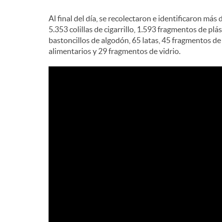
e
Al final del día, se recolectaron e identificaron más 
5.353 colillas de cigarrillo, 1.593 fragmentos de plás
bastoncillos de algodón, 65 latas, 45 fragmentos de
n
alimentarios y 29 fragmentos de vidrio.
i
d
o
s