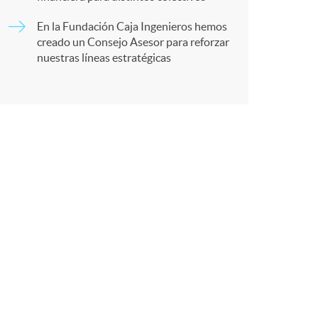
r
En la Fundación Caja Ingenieros hemos
creado un Consejo Asesor para reforzar
e
nuestras líneas estratégicas
n
R
e
d
e