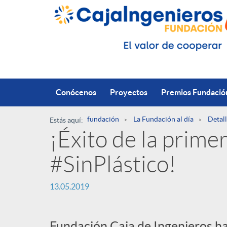
Saltar al contenido principal
Conócenos
Proyectos
Premios Fundació
fundación
La Fundación al día
Detall
Estás aquí:
¡Éxito de la primer
R
#SinPlástico!
u
P
13.05.2019
t
u
Fundación Caja de Ingenieros ha