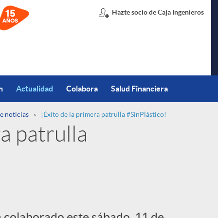
Hazte socio de Caja Ingenieros
n
Actualidad
Colabora
Salud Financiera
e noticias
¡Éxito de la primera patrulla #SinPlástico!
a patrulla
 colaborado este sábado, 11 de