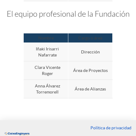
a
El equipo profesional de la Fundación
t
s
t
o
o
Nombre
Cargo o área
Iñaki Irisarri
y
Dirección
Nafarrate
Clara Vicente
Área de Proyectos
e
Roger
Anna Álvarez
Área de Alianzas
q
Torremorell
u
Política de privacidad
i
Contacto