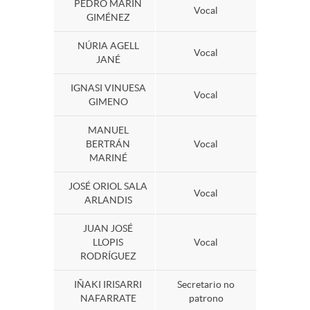
a
PEDRO MARÍN
Vocal
GIMÉNEZ
a
P
p
NÚRIA AGELL
Vocal
JANÉ
n
a
a
IGNASI VINUESA
Vocal
GIMENO
i
t
t
MANUEL
BERTRÁN
Vocal
MARINÉ
d
r
r
JOSÉ ORIOL SALA
Vocal
ARLANDIS
a
o
o
JUAN JOSÉ
LLOPIS
Vocal
d
n
RODRÍGUEZ
n
IÑAKI IRISARRI
Secretario no
a
a
NAFARRATE
patrono